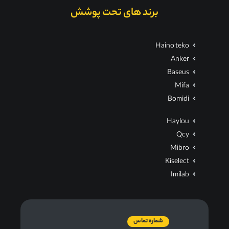
برند های تحت پوشش
Haino teko
Anker
Baseus
Mifa
Bomidi
Haylou
Qcy
Mibro
Kiselect
Imilab
شماره تماس