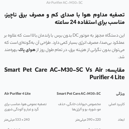
Air Purifier AC-M30-SC
تصفیه مداوم هوا با صدای کم و مصرف برق ناچیز،
مناسب برای استفاده 24 ساعته
این دستگاه مجهز به موتور DC بدون برس با راندمان بالا است که علاوه بر
عملکرد بی‌صدا، مصرف انرژی بسیار کمی دارد. طراحی آن به‌گونه‌ای است که
می‌توان بدون نگرانی از هزینه برق، در تمام طول روز از
هوای پاک
بهره‌مند
شد.
مقایسه: Smart Pet Care AC-M30-SC Vs Air
Purifier 4 Lite
ویژگی
Smart Pet Care AC-M30-SC
Air Purifier 4 Lite
کاربرد اصلی
مخصوص حیوانات خانگی، حذف
تصفیه عمومی هوا، مناسب برای
مو، شوره، بو و آلرژن‌ها
گرد و غبار و آلودگی شهری
ابعاد
220 × 390 میلی‌متر
240 × 533 میلی‌متر