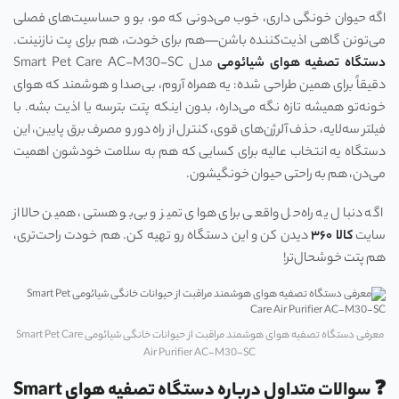
اگه حیوان خونگی داری، خوب می‌دونی که مو، بو و حساسیت‌های فصلی
می‌تونن گاهی اذیت‌کننده باشن—هم برای خودت، هم برای پت نازنینت.
دستگاه تصفیه هوای شیائومی
مدل Smart Pet Care AC-M30-SC
دقیقاً برای همین طراحی شده: یه همراه آروم، بی‌صدا و هوشمند که هوای
خونه‌تو همیشه تازه نگه می‌داره، بدون اینکه پتت بترسه یا اذیت بشه. با
فیلتر سه‌لایه، حذف آلرژن‌های قوی، کنترل از راه دور و مصرف برق پایین، این
دستگاه یه انتخاب عالیه برای کسایی که هم به سلامت خودشون اهمیت
می‌دن، هم به راحتی حیوان خونگیشون.
اگه دنبال یه راه‌حل واقعی برای هوای تمیز و بی‌بو هستی، همین حالا از
سایت
کالا ۳۶۰
دیدن کن و این دستگاه رو تهیه کن. هم خودت راحت‌تری،
هم پتت خوشحال‌تر!
معرفی دستگاه تصفیه هوای هوشمند مراقبت از حیوانات خانگی شیائومی Smart Pet Care
Air Purifier AC-M30-SC
❓ سوالات متداول درباره دستگاه تصفیه هوای Smart