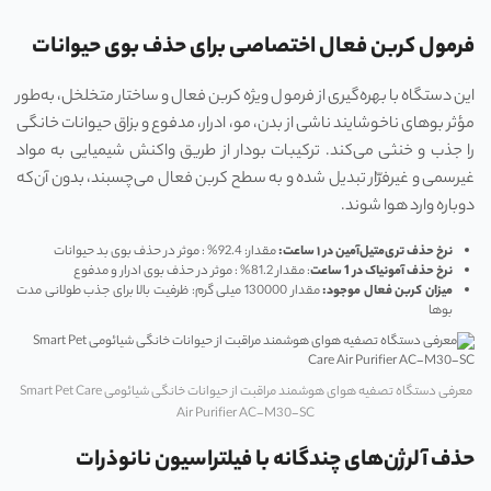
فرمول کربن فعال اختصاصی برای حذف بوی حیوانات
این دستگاه با بهره‌گیری از فرمول ویژه کربن فعال و ساختار متخلخل، به‌طور
مؤثر بوهای ناخوشایند ناشی از بدن، مو، ادرار، مدفوع و بزاق حیوانات خانگی
را جذب و خنثی می‌کند. ترکیبات بودار از طریق واکنش شیمیایی به مواد
غیرسمی و غیرفرّار تبدیل شده و به سطح کربن فعال می‌چسبند، بدون آن‌که
دوباره وارد هوا شوند.
نرخ حذف تری‌متیل‌آمین در
۱
ساعت:
مقدار: 92.4% : موثر در حذف بوی بد حیوانات
نرخ حذف آمونیاک در 1 ساعت
: مقدار 81.2% : موثر در حذف بوی ادرار و مدفوع
میزان کربن فعال موجود:
مقدار 130000 میلی گرم: ظرفیت بالا برای جذب طولانی مدت
بوها
معرفی دستگاه تصفیه هوای هوشمند مراقبت از حیوانات خانگی شیائومی Smart Pet Care
Air Purifier AC-M30-SC
حذف آلرژن‌های چندگانه با فیلتراسیون نانوذرات