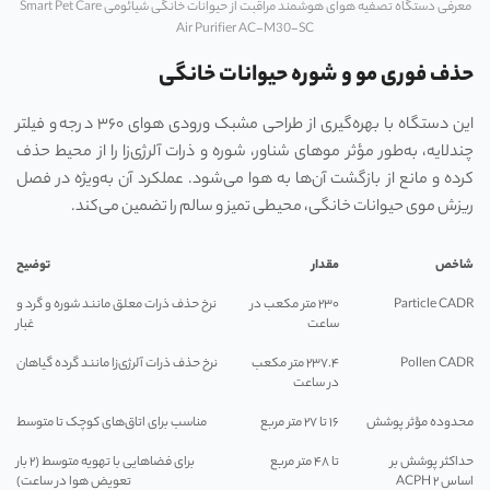
معرفی دستگاه تصفیه هوای هوشمند مراقبت از حیوانات خانگی شیائومی Smart Pet Care
Air Purifier AC-M30-SC
حذف فوری مو و شوره حیوانات خانگی
این دستگاه با بهره‌گیری از طراحی مشبک ورودی هوای ۳۶۰ درجه و فیلتر
چندلایه، به‌طور مؤثر موهای شناور، شوره و ذرات آلرژی‌زا را از محیط حذف
کرده و مانع از بازگشت آن‌ها به هوا می‌شود. عملکرد آن به‌ویژه در فصل
ریزش موی حیوانات خانگی، محیطی تمیز و سالم را تضمین می‌کند.
شاخص
مقدار
توضیح
Particle CADR
۲۳۰ متر مکعب در
نرخ حذف ذرات معلق مانند شوره و گرد و
ساعت
غبار
Pollen CADR
۲۳۷.۴ متر مکعب
نرخ حذف ذرات آلرژی‌زا مانند گرده گیاهان
در ساعت
محدوده مؤثر پوشش
۱۶ تا ۲۷ متر مربع
مناسب برای اتاق‌های کوچک تا متوسط
حداکثر پوشش بر
تا ۴۸ متر مربع
برای فضاهایی با تهویه متوسط (۲ بار
اساس ۲ ACPH
تعویض هوا در ساعت)