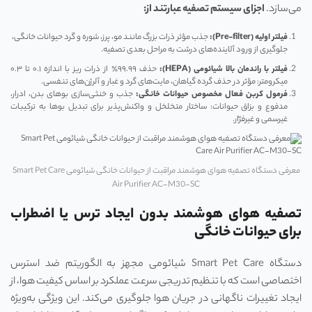
می‌سازد.
اجزای سیستم تصفیه عبارتند از:
فیلتر اولیه
(Pre-filter)
:
جذب مؤثر ذرات بزرگ مانند مو، پرز، شوره و گرد حیوانات خانگی،
جلوگیری از ورود آلاینده‌های درشت به مراحل بعدی تصفیه.
فیلتر با راندمان بالا شیائومی
(HEPA)
:
حذف ۹۹.۹۹٪ از ذرات ریز با اندازه ۰.۱ تا ۰.۳
میکرومتر: مؤثر در حذف گرده گیاهان، مایت‌های گرد و غبار و آلرژن‌های تنفسی.
فرمول کربن فعال مخصوص حیوانات خانگی:
جذب و خنثی‌سازی بوهای بدن، ادرار،
مدفوع و بزاق حیوانات: ساختار متخلخل و واکنش‌پذیر برای تبدیل بوها به ترکیبات
غیرسمی و غیرفرّار.
معرفی دستگاه تصفیه هوای هوشمند مراقبت از حیوانات خانگی شیائومی Smart Pet Care
Air Purifier AC-M30-SC
تصفیه هوای هوشمند بدون ایجاد ترس یا اضطراب
برای حیوانات خانگی
دستگاه Smart Pet Care شیائومی مجهز به الگوریتم ضد استرس
اختصاصی است که با تنظیم تدریجی سرعت عملکرد بر اساس کیفیت هوا، از
ایجاد تغییرات ناگهانی در جریان هوا جلوگیری می‌کند. این ویژگی به‌ویژه