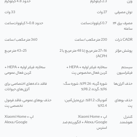
وزن
2.3 کیلوگرم
حدود 4.8 کیلوگرم
توان مصرفی
27 وات
33 وات
مصرف برق ۲۴
0.7 کیلووات‌ساعت
حدود 0.8–1 کیلووات‌ساعت
ساعته
CADR ذرات
230 متر مکعب/ساعت
360 متر مکعب/ساعت
پوشش مؤثر
16–27 متر مربع (تا 48 متر مربع با 2
25–43 متر مربع
ACPH)
سیستم
سه‌لایه: فیلتر اولیه + HEPA +
سه‌لایه: فیلتر اولیه + HEPA +
فیلتراسیون
کربن فعال مخصوص پت
کربن فعال عمومی
حذف آلرژن‌ها
شوره گربه: 99.26٪، شوره سگ:
فاقد داده‌های اختصاصی برای
96٪، گرده: 98.2٪
آلرژن‌های حیوانات
حذف بوهای
آمونیاک: 81.2٪، تری‌متیل‌آمین:
حذف بوهای عمومی، فاقد فرمول
پت
92.4٪
تخصصی پت
کنترل
اپ Xiaomi Home +
اپ Xiaomi Home +
هوشمند
Alexa/Google + الگوریتم ضد
Alexa/Google
استرس