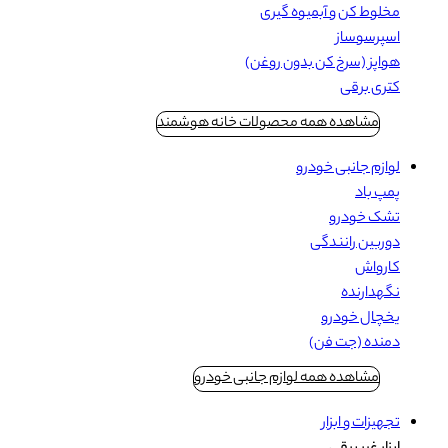
مخلوط کن و آبمیوه گیری
اسپرسوساز
هواپز (سرخ کن بدون روغن)
کتری برقی
مشاهده همه محصولات خانه هوشمند
لوازم جانبی خودرو
پمپ باد
تشک خودرو
دوربین رانندگی
کارواش
نگهدارنده
یخچال خودرو
دمنده (جت فن)
مشاهده همه لوازم جانبی خودرو
تجهیزات و ابزار