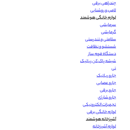
چندراهی برقی
لامپ و روشنایی
لوازم خانگی هوشمند
سرمایشی
گرمایشی
سلامتی و تندرستی
شستشو و نظافت
دستگاه فوم ساز
شیشه پاک کن رباتیک
تی
جارو رباتیک
جارو عصایی
جارو برقی
جارو شارژی
تجهیزات الکترونیکی
لوازم خانگی برقی
آشپزخانه هوشمند
لوازم آشپزخانه