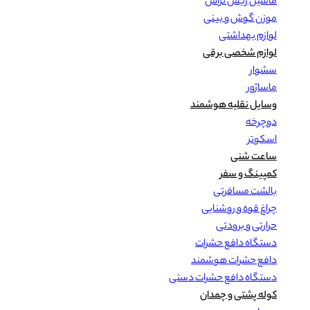
ماشین ریش تراش
موزن گوش و بینی
لوازم بهداشتی
لوازم شخصی برقی
سشوار
ماساژور
وسایل نقلیه هوشمند
دوچرخه
اسکوتر
ساعت شنی
کمپینگ و سفر
بالشت مسافرتی
چراغ قوه و روشنایی
حرارتی و برودتی
دستگاه دافع حشرات
دافع حشرات هوشمند
دستگاه دافع حشرات دستی
کوله پشتی و چمدان