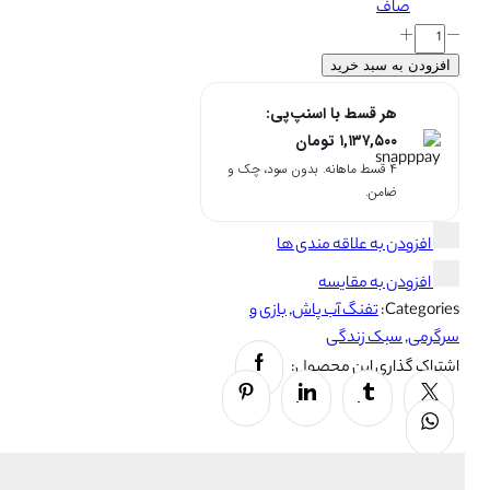
صاف
تفنگ
آبپاش
افزودن به سبد خرید
550
هر قسط با اسنپ‌پی:
میلی
۱,۱۳۷,۵۰۰
تومان
لیتری
۴ قسط ماهانه. بدون سود، چک و
Shark
ضامن.
Electric
Water
افزودن به علاقه مندی ها
Gun
Davin
افزودن به مقایسه
عدد
Categories:
تفنگ آب پاش
,
بازی و
سرگرمی
,
سبک زندگی
Facebook
اشتراک گذاری این محصول:
Pinterest
Linkedin
Tumblr
Twitter
Whatsapp