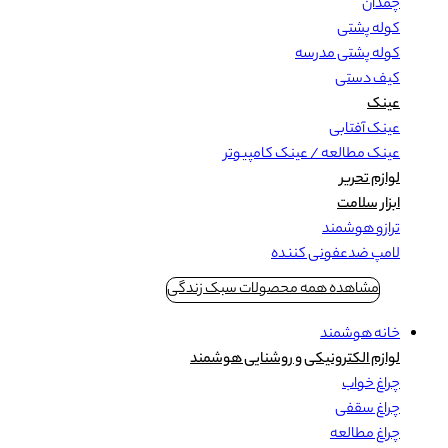
چمدان
کوله پشتی
کوله پشتی مدرسه
کیف دستی
عینک
عینک آفتابی
عینک مطالعه / عینک کامپیوتر
لوازم تحریر
ابزار سلامت
ترازو هوشمند
لامپ ضدعفونی کننده
مشاهده همه محصولات سبک زندگی
خانه هوشمند
لوازم الکترونیکی و روشنایی هوشمند
چراغ خواب
چراغ سقفی
چراغ مطالعه