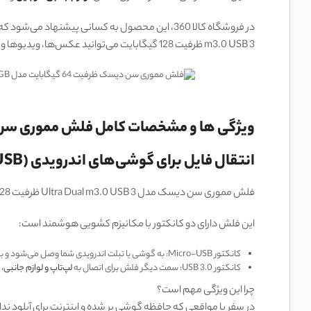
m3.0 USB 3 ظرفیت 128 گیگابایت می‌توانید عکس‌ها، ویدیوها و فایل‌های حجیم خود را سریع و بدون دردسر جابه‌جا کنید.
ویژگی ها و مشخصات کامل فلش مموری سن دیسک ظرفیت 128 گیگابایت مدل 28GB
انتقال فایل برای گوشی‌های اندرویدی (Micro-USB)
فلش مموری سن دیسک مدل Ultra Dual m3.0 USB 3 ظرفیت 128 گیگابایت بهترین انتخاب برای گوشی‌های میان‌رده و قدیمی‌تر است که پورت Micro-USB دارند.
این فلش دارای دو کانکتور با مکانیزم کشویی هوشمند است:
کانکتور Micro-USB: به گوشی یا تبلت اندرویدی شما وصل می‌شود و بلافاصله به عنوان حافظه خارجی (OTG) شناسایی می‌گردد. به سرعت می‌توانید هزاران عکس و ویدیو را از گوشی به فلش منتقل کنید.
کانکتور USB 3.0: سمت دیگر فلش برای اتصال به
لپ‌تاپ و لوازم جانبی
،
چرا این ویژگی مهم است؟
در سفر یا مواقعی که حافظه گوشی پر شده و اینترنت برای آپلود ند