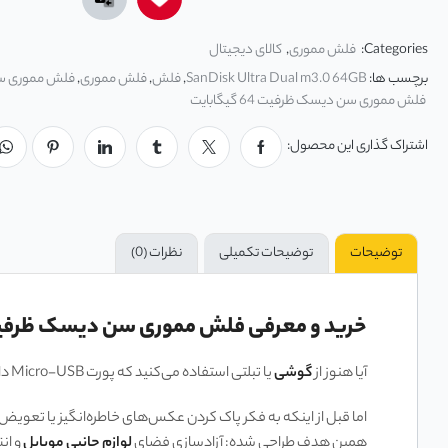
Categories:
فلش مموری
,
کالای دیجیتال
برچسب ها:
SanDisk Ultra Dual m3.0 64GB
,
فلش
,
فلش مموری
,
فلش مموری 
فلش مموری سن دیسک ظرفیت 64 گیگابایت
اشتراک گذاری این محصول:
توضیحات
توضیحات تکمیلی
نظرات (0)
خرید و معرفی فلش مموری سن دیسک ظرفیت 128 گیگابایت مدل sk Ultra Dual M3.0 128GB
آیا هنوز از
گوشی
یا تبلتی استفاده می‌کنید که پورت Micro-USB دارد؟ یکی از بزرگترین چالش‌های این دستگاه‌ها، محدودیت حافظه داخلی است.
همین هدف طراحی شده: آزادسازی فضای
لوازم جانبی موبایل
و ان