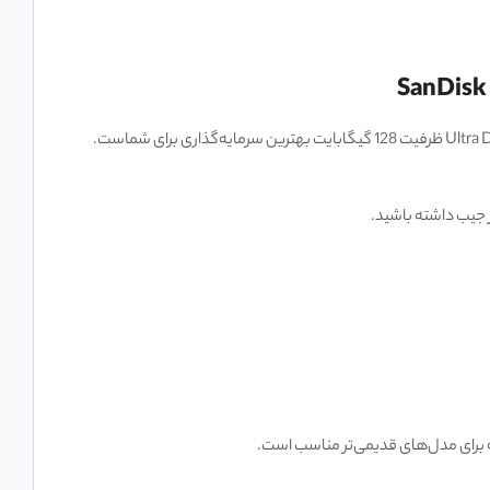
اگر هنوز از گوشی با پورت Micro-USB استفاده می‌کنید و مدام مجبورید عکس‌هایتان را پاک کنید، فلش مموری سن دیسک مدل Ultra Dual m3.0 USB 3 ظرفیت 128 گیگابایت بهترین سرمایه‌گذاری برای شماست.
ر جیب داشته باشید.