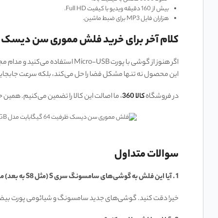
بیش از 160 دقیقه ویدیو با کیفیت Full HD.
هزاران فایل MP3 برای ضبط ماشین.
کلام آخر برای خرید فلش مموری سن دیسک ظرفیت 128 گیگابایت مدل  Dual M3.0 128GB
این محصول نه تنها مشکل فضا را حل می‌کند، بلکه سرعت جابجایی
در فروشگاه
کالا 360
، ما اصالت این کالا را تضمین می‌کنیم. همین
سوالات متداول
1
.
آیا این فلش به گوشی‌های سامسونگ سری
S (
مثل
S8
به بعد
)
می
خیر! دقت کنید. گوشی‌های جدید سامسونگ و شیائومی پورت بیضی شکل (Type-C) دارند. این فلش پورت Micro-USB (ذوزنقه‌ای شکل) دارد که برای مدل‌های