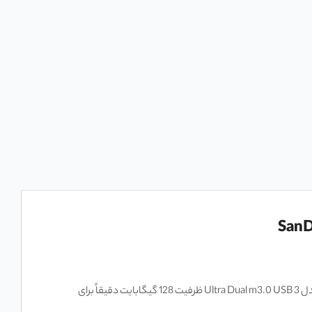
اما قبل از اینکه به فکر پاک کردن عکس‌های خاطره‌انگیز یا تعویض دستگاه باشید، یک راه حل سریع و ارزان‌تر وجود دارد. فلش مموری سن دیسک مدل Ultra Dual m3.0 USB 3 ظرفیت 128 گیگابایت دقیقاً برای