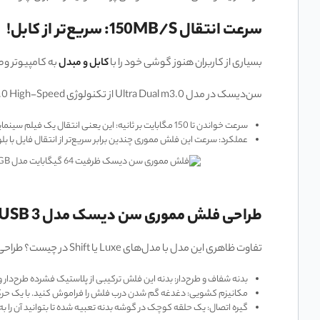
سرعت انتقال 150MB/s: سریع‌تر از کابل!
بسیاری از کاربران هنوز گوشی خود را با
کابل و مبدل
به کامپیوتر وص
سن‌دیسک در مدل Ultra Dual m3.0 از تکنولوژی USB 3.0 High-Speed استفاده کرده است.
سرعت خواندن تا 150 مگابایت بر ثانیه: این یعنی انتقال یک فیلم سینمایی کامل به کامپیوتر در کسری از دقیقه انجام می‌شود.
عملکرد: سرعت این فلش مموری چندین برابر سریع‌تر از انتقال فایل با بل
طراحی فلش مموری سن دیسک مدل Ultra Dual M3.0 USB 3 ظرفیت 128 گیگابایت
تفاوت ظاهری این مدل با مدل‌های Luxe یا Shift در چیست؟ طراحی Ultra Dual m3.0 بر مبنای محافظت و زیبایی شکل گرفته است.
بدنه شفاف و طرح‌دار: بدنه این فلش ترکیبی از پلاستیک فشرده طرح‌دار و بخش شفاف است که وقتی به پورت USB وصل می‌شود، چراغ 
مکانیزم کشویی: دغدغه گم شدن درب فلش را فراموش کنید. با یک حرکت انگشت شست، کانکتور مورد نظر (USB یا Micro-USB) بیرون می‌آید 
گیره اتصال: یک حلقه کوچک در گوشه بدنه تعبیه شده تا بتوانید آن را 