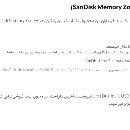
 محصول یک اپلیکیشن رایگان به نام SanDisk Memory Zone (قابل دانلود از گوگل پلی) ارائه کرده است.
ا نشان می‌دهد.
صورت اتوماتیک از گالری شما بک‌آپ بگیرد. این یعنی امنیت صددرصدی برای خاطرات شما.
فلش مموری سن دیسک ظرفیت 128 گیگابایت مدل SanDisk Ultra Dual m3.0 128GB
ابر می‌کنید.