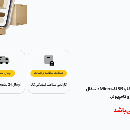
ضمانت سلامت و اصالت
ارسال سر
گارانتی سلامت فیزیکی کالا
ارسال 24 ساعته در تهران
فلش مموری سن دیسک Ultra Dual m3.0 ظرفیت 128 گیگ با USB 3.0 و Micro-USB؛ انتقال