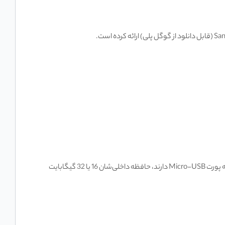
انتخاب ظرفیت 128 گیگابایت برای فلش مموری سن دیسک مدل Ultra Dual m3.0 USB 3 هوشمندانه‌ترین کار است. چرا؟ چون اغلب گوشی‌هایی که پورت Micro-USB دارند، حافظه داخلی‌شان 16 یا 32 گیگابایت