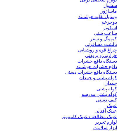
سشوار
ماساژور
وسایل نقلیه هوشمند
دوچرخه
اسکوتر
ساعت شنی
کمپینگ و سفر
بالشت مسافرتی
چراغ قوه و روشنایی
حرارتی و برودتی
دستگاه دافع حشرات
دافع حشرات هوشمند
دستگاه دافع حشرات دستی
کوله پشتی و چمدان
چمدان
کوله پشتی
کوله پشتی مدرسه
کیف دستی
عینک
عینک آفتابی
عینک مطالعه / عینک کامپیوتر
لوازم تحریر
ابزار سلامت