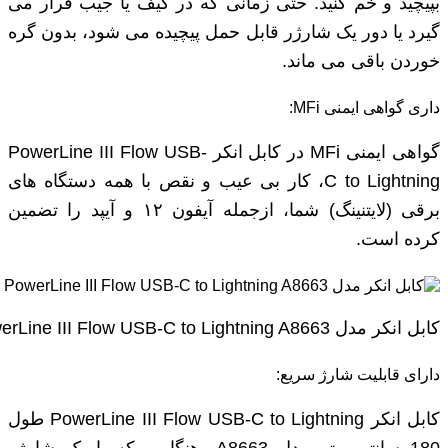
بپیچید و خم کنید. حتی زمانی که در کیف یا جیب قرار می
گیرد یا دور یک شارژر قابل حمل پیچیده می شود، بدون گره
خوردن باقی می ماند.
داری گواهی ایمنی MFi:
گواهی ایمنی MFi در کابل انکر PowerLine III Flow USB-
C to Lightning، کار بی‌ عیب و نقص با همه دستگاه ‌های
برقی (لایتنینگ) شما، ازجمله آیفون ۱۲ و آیپد را تضمین
کرده است.
کابل انکر مدل PowerLine III Flow USB-C to Lightning A8663
دارای قابلیت شارژ سریع:
کابل انکر PowerLine III Flow USB-C to Lightning طول
180 سانتی متر مدل A8663، هنگامی که با یک شارژر