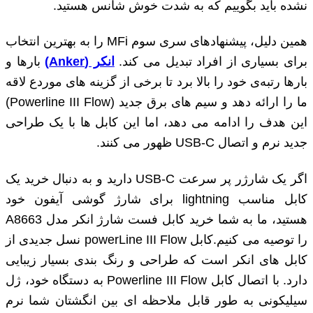
نشده باید بگوییم که به شدت خوش شانس هستید.
همین دلیل، پیشنهاد‌های سری سوم MFi را به بهترین انتخاب
برای بسیاری از افراد تبدیل می ‌کند.
انکر (Anker)
بارها و
بارها رتبه‌ی خود را بالا برد تا برخی از گزینه‌ های موردع لاقه
ما را ارائه دهد و سیم ‌های برق جدید (Powerline III Flow)
این هدف را ادامه می ‌دهد، اما این کابل ‎ها با یک طراحی
جدید نرم و اتصال USB-C ظهور می ‎کنند.
اگر یک شارژر پر سرعت USB-C دارید و به دنبال خرید یک
کابل مناسب lightning برای شارژ گوشی آیفون خود
هستید، ما به شما خرید کابل فست شارژ انکر مدل A8663
را توصیه می‌ کنیم.کابل powerLine III Flow نسل جدیدی از
کابل های انکر است که طراحی و رنگ بندی بسیار زیبایی
دارد. با اتصال کابل Powerline III Flow به دستگاه خود، ژل
سیلیکونی به ‌طور قابل ‌ملاحظه ‎ای بین انگشتان شما نرم