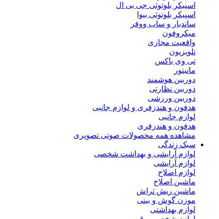
اسپیکر بلوتوثی جی بی ال
اسپیکر بلوتوثی بیوا
ساندبار و ساب ووفر
میکروفون
واقعیت مجازی
تلویزیون
تی وی باکس
مانیتور
دوربین هوشمند
دوربین نظارتی
دوربین ورزشی
هدفون و هندزفری و لوازم جانبی
لوازم جانبی
هدفون و هندزفری
مشاهده همه محصولات صوتی تصویری
سبک زندگی
لوازم آرایشی و بهداشت شخصی
لوازم آرایشی
لوازم اصلاح
ماشین اصلاح
ماشین ریش تراش
موزن گوش و بینی
لوازم بهداشتی
لوازم شخصی برقی