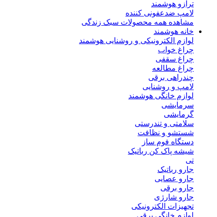
ترازو هوشمند
لامپ ضدعفونی کننده
مشاهده همه محصولات سبک زندگی
خانه هوشمند
لوازم الکترونیکی و روشنایی هوشمند
چراغ خواب
چراغ سقفی
چراغ مطالعه
چندراهی برقی
لامپ و روشنایی
لوازم خانگی هوشمند
سرمایشی
گرمایشی
سلامتی و تندرستی
شستشو و نظافت
دستگاه فوم ساز
شیشه پاک کن رباتیک
تی
جارو رباتیک
جارو عصایی
جارو برقی
جارو شارژی
تجهیزات الکترونیکی
لوازم خانگی برقی