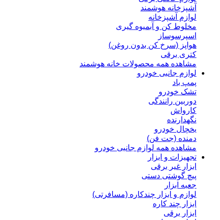
آشپزخانه هوشمند
لوازم آشپزخانه
مخلوط کن و آبمیوه گیری
اسپرسوساز
هواپز (سرخ کن بدون روغن)
کتری برقی
مشاهده همه محصولات خانه هوشمند
لوازم جانبی خودرو
پمپ باد
تشک خودرو
دوربین رانندگی
کارواش
نگهدارنده
یخچال خودرو
دمنده (جت فن)
مشاهده همه لوازم جانبی خودرو
تجهیزات و ابزار
ابزار غیر برقی
پیچ گوشتی دستی
جعبه ابزار
لوازم و ابزار چندکاره (مسافرتی)
ابزار چند کاره
ابزار برقی