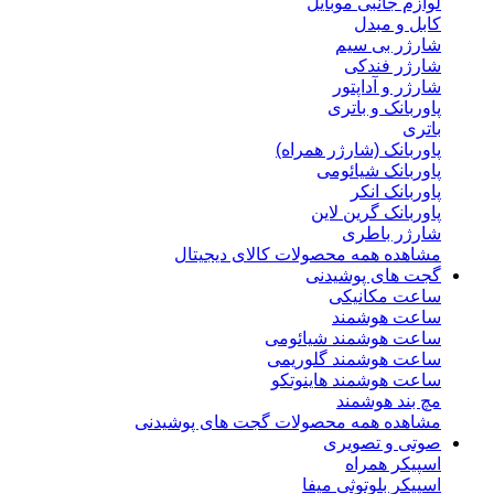
لوازم جانبی موبایل
کابل و مبدل
شارژر بی سیم
شارژر فندکی
شارژر و آداپتور
پاوربانک و باتری
باتری
پاوربانک (شارژر همراه)
پاوربانک شیائومی
پاوربانک انکر
پاوربانک گرین لاین
شارژر باطری
مشاهده همه محصولات کالای دیجیتال
گجت های پوشیدنی
ساعت مکانیکی
ساعت هوشمند
ساعت هوشمند شیائومی
ساعت هوشمند گلوریمی
ساعت هوشمند هاینوتکو
مچ بند هوشمند
مشاهده همه محصولات گجت های پوشیدنی
صوتی و تصویری
اسپیکر همراه
اسپیکر بلوتوثی میفا