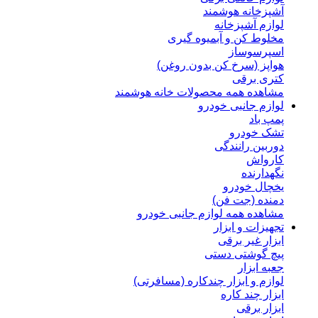
آشپزخانه هوشمند
لوازم آشپزخانه
مخلوط کن و آبمیوه گیری
اسپرسوساز
هواپز (سرخ کن بدون روغن)
کتری برقی
مشاهده همه محصولات خانه هوشمند
لوازم جانبی خودرو
پمپ باد
تشک خودرو
دوربین رانندگی
کارواش
نگهدارنده
یخچال خودرو
دمنده (جت فن)
مشاهده همه لوازم جانبی خودرو
تجهیزات و ابزار
ابزار غیر برقی
پیچ گوشتی دستی
جعبه ابزار
لوازم و ابزار چندکاره (مسافرتی)
ابزار چند کاره
ابزار برقی