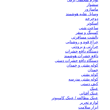
سشوار
ماساژور
وسایل نقلیه هوشمند
دوچرخه
اسکوتر
ساعت شنی
کمپینگ و سفر
بالشت مسافرتی
چراغ قوه و روشنایی
حرارتی و برودتی
دستگاه دافع حشرات
دافع حشرات هوشمند
دستگاه دافع حشرات دستی
کوله پشتی و چمدان
چمدان
کوله پشتی
کوله پشتی مدرسه
کیف دستی
عینک
عینک آفتابی
عینک مطالعه / عینک کامپیوتر
لوازم تحریر
ابزار سلامت