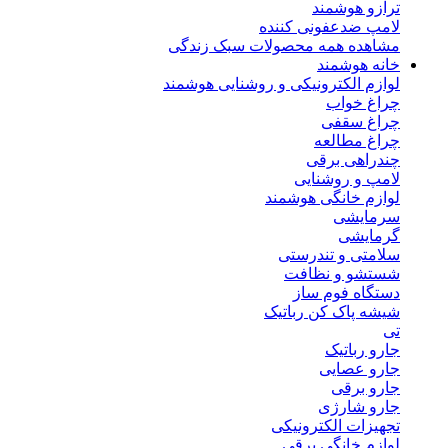
ترازو هوشمند
لامپ ضدعفونی کننده
مشاهده همه محصولات سبک زندگی
خانه هوشمند
لوازم الکترونیکی و روشنایی هوشمند
چراغ خواب
چراغ سقفی
چراغ مطالعه
چندراهی برقی
لامپ و روشنایی
لوازم خانگی هوشمند
سرمایشی
گرمایشی
سلامتی و تندرستی
شستشو و نظافت
دستگاه فوم ساز
شیشه پاک کن رباتیک
تی
جارو رباتیک
جارو عصایی
جارو برقی
جارو شارژی
تجهیزات الکترونیکی
لوازم خانگی برقی