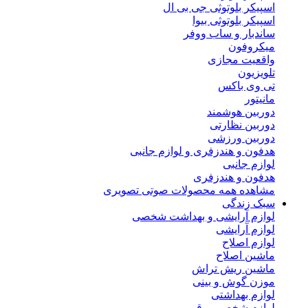
اسپیکر بلوتوثی جی بی ال
اسپیکر بلوتوثی بیوا
ساندبار و ساب ووفر
میکروفون
واقعیت مجازی
تلویزیون
تی وی باکس
مانیتور
دوربین هوشمند
دوربین نظارتی
دوربین ورزشی
هدفون و هندزفری و لوازم جانبی
لوازم جانبی
هدفون و هندزفری
مشاهده همه محصولات صوتی تصویری
سبک زندگی
لوازم آرایشی و بهداشت شخصی
لوازم آرایشی
لوازم اصلاح
ماشین اصلاح
ماشین ریش تراش
موزن گوش و بینی
لوازم بهداشتی
لوازم شخصی برقی