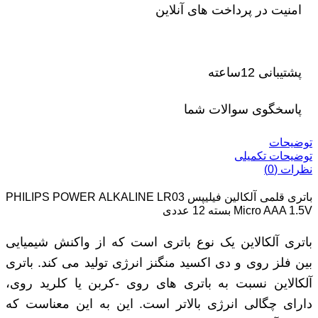
امنیت در پرداخت های آنلاین
پشتیبانی 12ساعته
پاسخگوی سوالات شما
توضیحات
توضیحات تکمیلی
نظرات (0)
باتری قلمی آلکالین فیلیپس PHILIPS POWER ALKALINE LR03
Micro AAA 1.5V بسته 12 عددی
باتری آلکالاین یک نوع باتری است که از واکنش شیمیایی
بین فلز روی و دی اکسید منگنز انرژی تولید می کند. باتری
آلکالاین نسبت به باتری های روی -کربن یا کلرید روی،
دارای چگالی انرژی بالاتر است. این به این معناست که