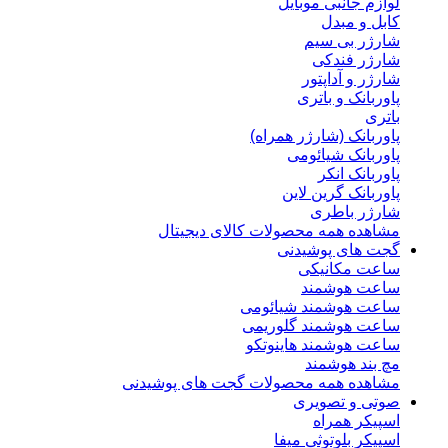
لوازم جانبی موبایل
کابل و مبدل
شارژر بی سیم
شارژر فندکی
شارژر و آداپتور
پاوربانک و باتری
باتری
پاوربانک (شارژر همراه)
پاوربانک شیائومی
پاوربانک انکر
پاوربانک گرین لاین
شارژر باطری
مشاهده همه محصولات کالای دیجیتال
گجت های پوشیدنی
ساعت مکانیکی
ساعت هوشمند
ساعت هوشمند شیائومی
ساعت هوشمند گلوریمی
ساعت هوشمند هاینوتکو
مچ بند هوشمند
مشاهده همه محصولات گجت های پوشیدنی
صوتی و تصویری
اسپیکر همراه
اسپیکر بلوتوثی میفا