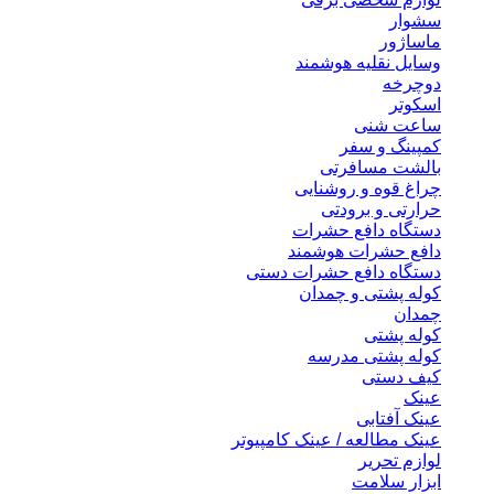
سشوار
ماساژور
وسایل نقلیه هوشمند
دوچرخه
اسکوتر
ساعت شنی
کمپینگ و سفر
بالشت مسافرتی
چراغ قوه و روشنایی
حرارتی و برودتی
دستگاه دافع حشرات
دافع حشرات هوشمند
دستگاه دافع حشرات دستی
کوله پشتی و چمدان
چمدان
کوله پشتی
کوله پشتی مدرسه
کیف دستی
عینک
عینک آفتابی
عینک مطالعه / عینک کامپیوتر
لوازم تحریر
ابزار سلامت