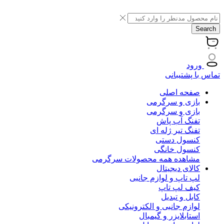
Search
ورود
تماس با پشتیبانی
صفحه اصلی
بازی و سرگرمی
بازی و سرگرمی
تفنگ آب پاش
تفنگ تیر ژله ای
کنسول دستی
کنسول خانگی
مشاهده همه محصولات سرگرمی
کالای دیجیتال
لپ تاپ و لوازم جانبی
کیف لپ تاپ
کابل و تبدیل
لوازم جانبی و الکترونیکی
استابلایزر و گیمبال