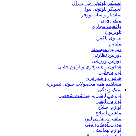
اسپیکر بلوتوثی جی بی ال
اسپیکر بلوتوثی بیوا
ساندبار و ساب ووفر
میکروفون
واقعیت مجازی
تلویزیون
تی وی باکس
مانیتور
دوربین هوشمند
دوربین نظارتی
دوربین ورزشی
هدفون و هندزفری و لوازم جانبی
لوازم جانبی
هدفون و هندزفری
مشاهده همه محصولات صوتی تصویری
سبک زندگی
لوازم آرایشی و بهداشت شخصی
لوازم آرایشی
لوازم اصلاح
ماشین اصلاح
ماشین ریش تراش
موزن گوش و بینی
لوازم بهداشتی
لوازم شخصی برقی