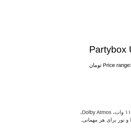
Price range: ۱۸۸,۴۰۰,۰۰۰ تومان
اسپیکر جی بی ال مدل Partybox Ultimate با توان ۱۱۰۰ وات، Dolby Atmos،