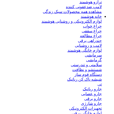
ترازو هوشمند
لامپ ضدعفونی کننده
مشاهده همه محصولات سبک زندگی
خانه هوشمند
لوازم الکترونیکی و روشنایی هوشمند
چراغ خواب
چراغ سقفی
چراغ مطالعه
چندراهی برقی
لامپ و روشنایی
لوازم خانگی هوشمند
سرمایشی
گرمایشی
سلامتی و تندرستی
شستشو و نظافت
دستگاه فوم ساز
شیشه پاک کن رباتیک
تی
جارو رباتیک
جارو عصایی
جارو برقی
جارو شارژی
تجهیزات الکترونیکی
لوازم خانگی برقی