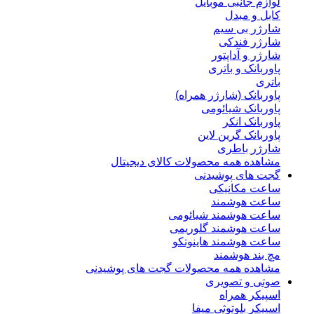
لوازم جانبی موبایل
کابل و مبدل
شارژر بی سیم
شارژر فندکی
شارژر و آداپتور
پاوربانک و باتری
باتری
پاوربانک (شارژر همراه)
پاوربانک شیائومی
پاوربانک انکر
پاوربانک گرین لاین
شارژر باطری
مشاهده همه محصولات کالای دیجیتال
گجت های پوشیدنی
ساعت مکانیکی
ساعت هوشمند
ساعت هوشمند شیائومی
ساعت هوشمند گلوریمی
ساعت هوشمند هاینوتکو
مچ بند هوشمند
مشاهده همه محصولات گجت های پوشیدنی
صوتی و تصویری
اسپیکر همراه
اسپیکر بلوتوثی میفا