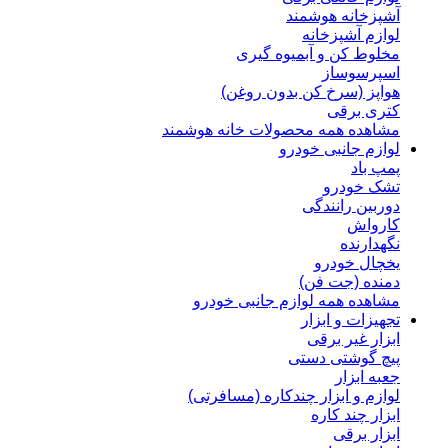
آشپزخانه هوشمند
لوازم آشپزخانه
مخلوط کن و آبمیوه گیری
اسپرسوساز
هواپز (سرخ کن بدون روغن)
کتری برقی
مشاهده همه محصولات خانه هوشمند
لوازم جانبی خودرو
پمپ باد
تشک خودرو
دوربین رانندگی
کارواش
نگهدارنده
یخچال خودرو
دمنده (جت فن)
مشاهده همه لوازم جانبی خودرو
تجهیزات و ابزار
ابزار غیر برقی
پیچ گوشتی دستی
جعبه ابزار
لوازم و ابزار چندکاره (مسافرتی)
ابزار چند کاره
ابزار برقی