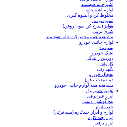
آشپزخانه هوشمند
لوازم آشپزخانه
مخلوط کن و آبمیوه گیری
اسپرسوساز
هواپز (سرخ کن بدون روغن)
کتری برقی
مشاهده همه محصولات خانه هوشمند
لوازم جانبی خودرو
پمپ باد
تشک خودرو
دوربین رانندگی
کارواش
نگهدارنده
یخچال خودرو
دمنده (جت فن)
مشاهده همه لوازم جانبی خودرو
تجهیزات و ابزار
ابزار غیر برقی
پیچ گوشتی دستی
جعبه ابزار
لوازم و ابزار چندکاره (مسافرتی)
ابزار چند کاره
ابزار برقی