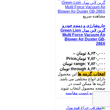
مشاهده سریع
جاروشارژی و دمنده خودرو
گرین لاین مدل Green Lion
Multi Force Vacuum Air
Blower Air Duster GB-
286X
۸,۶۳۰,۰۰۰
تومان
–
۷,۸۲۰,۰۰۰
تومان
Price
range: ۷,۸۲۰,۰۰۰ تومان
through ۸,۶۳۰,۰۰۰ تومان
انتخاب گزینه ها
این محصول
دارای انواع مختلفی می باشد.
گزینه ها ممکن است در
صفحه محصول انتخاب شوند
افزودن به لیست مقایسه
حراج