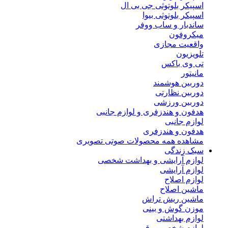
اسپیکر بلوتوثی جی بی ال
اسپیکر بلوتوثی بیوا
ساندبار و ساب ووفر
میکروفون
واقعیت مجازی
تلویزیون
تی وی باکس
مانیتور
دوربین هوشمند
دوربین نظارتی
دوربین ورزشی
هدفون و هندزفری و لوازم جانبی
لوازم جانبی
هدفون و هندزفری
مشاهده همه محصولات صوتی تصویری
سبک زندگی
لوازم آرایشی و بهداشت شخصی
لوازم آرایشی
لوازم اصلاح
ماشین اصلاح
ماشین ریش تراش
موزن گوش و بینی
لوازم بهداشتی
لوازم شخصی برقی