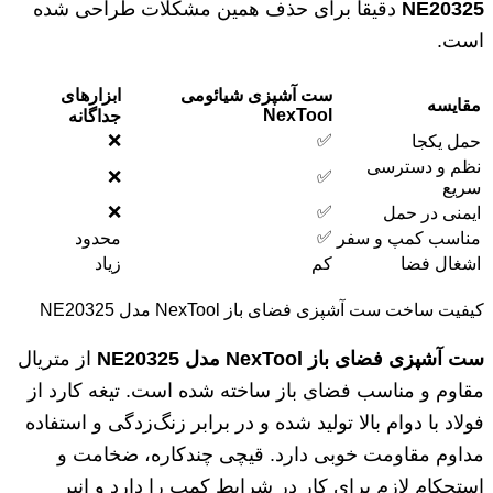
NE20325
دقیقاً برای حذف همین مشکلات طراحی شده
است.
ست آشپزی شیائومی
ابزارهای
مقایسه
NexTool
جداگانه
❌
✅
حمل یکجا
نظم و دسترسی
❌
✅
سریع
❌
✅
ایمنی در حمل
✅
مناسب کمپ و سفر
محدود
اشغال فضا
کم
زیاد
کیفیت ساخت ست آشپزی فضای باز NexTool مدل NE20325
ست آشپزی فضای باز
NexTool
مدل
NE20325
از متریال
مقاوم و مناسب فضای باز ساخته شده است. تیغه کارد از
فولاد با دوام بالا تولید شده و در برابر زنگ‌زدگی و استفاده
مداوم مقاومت خوبی دارد. قیچی چندکاره، ضخامت و
استحکام لازم برای کار در شرایط کمپ را دارد و انبر