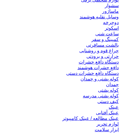
سشوار
ماساژور
وسایل نقلیه هوشمند
دوچرخه
اسکوتر
ساعت شنی
کمپینگ و سفر
بالشت مسافرتی
چراغ قوه و روشنایی
حرارتی و برودتی
دستگاه دافع حشرات
دافع حشرات هوشمند
دستگاه دافع حشرات دستی
کوله پشتی و چمدان
چمدان
کوله پشتی
کوله پشتی مدرسه
کیف دستی
عینک
عینک آفتابی
عینک مطالعه / عینک کامپیوتر
لوازم تحریر
ابزار سلامت