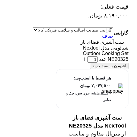
قیمت فعلی:
۸,۱۹۰,۰۰۰ تومان.
گارانتی
صاف
ست آشپزی فضای باز
شیائومی مدل Nextool
Outdoor Cooking Set
NE20325 عدد
افزودن به سبد خرید
هر قسط با اسنپ‌پی:
۲,۰۴۷,۵۰۰
تومان
۴ قسط ماهانه. بدون سود، چک و
ضامن.
ست آشپزی فضای باز
NexTool مدل NE20325
از متریال مقاوم و مناسب