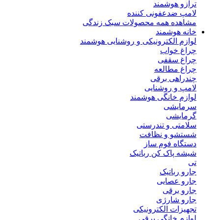
ترازو هوشمند
لامپ ضدعفونی کننده
مشاهده همه محصولات سبک زندگی
خانه هوشمند
لوازم الکترونیکی و روشنایی هوشمند
چراغ خواب
چراغ سقفی
چراغ مطالعه
چندراهی برقی
لامپ و روشنایی
لوازم خانگی هوشمند
سرمایشی
گرمایشی
سلامتی و تندرستی
شستشو و نظافت
دستگاه فوم ساز
شیشه پاک کن رباتیک
تی
جارو رباتیک
جارو عصایی
جارو برقی
جارو شارژی
تجهیزات الکترونیکی
لوازم خانگی برقی