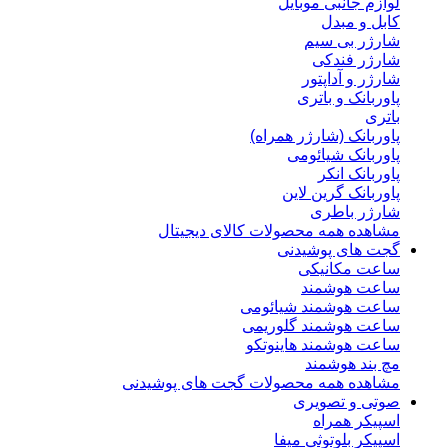
لوازم جانبی موبایل
کابل و مبدل
شارژر بی سیم
شارژر فندکی
شارژر و آداپتور
پاوربانک و باتری
باتری
پاوربانک (شارژر همراه)
پاوربانک شیائومی
پاوربانک انکر
پاوربانک گرین لاین
شارژر باطری
مشاهده همه محصولات کالای دیجیتال
گجت های پوشیدنی
ساعت مکانیکی
ساعت هوشمند
ساعت هوشمند شیائومی
ساعت هوشمند گلوریمی
ساعت هوشمند هاینوتکو
مچ بند هوشمند
مشاهده همه محصولات گجت های پوشیدنی
صوتی و تصویری
اسپیکر همراه
اسپیکر بلوتوثی میفا