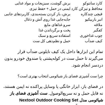
کارد سانتوکو
برش گوشت، سبزیجات و مواد غذایی
محافظ و تیزکن کارد
ایمنی در حمل + حفظ تیزی
قیچی چندکاره
برش، باز کردن بسته‌بندی، کاربردهای جانبی
انبر باربیکیو
جابه‌جایی غذا روی آتش و ذغال
ملاقه
سرو غذاهای مایع
کفگیر
پخت و برگرداندن غذا
چوب غذاخوری
استفاده سریع و سبک
کیف ضدآب
حمل و نظم‌دهی کل ست
تمام این ابزارها داخل یک کیف نایلونی ضدآب قرار
می‌گیرند تا حمل ست در کوله‌پشتی یا صندوق خودرو بدون
دردسر انجام شود.
چرا ست آشپزی فضای باز شیائومی انتخاب بهتری است؟
در فضای باز، ابزار خانگی یا وسایل پراکنده نه ایمن هستند،
نه قابل حمل و نه سریع‌الوصول.
ست آشپزی فضای باز
شیائومی مدل
Nextool Outdoor Cooking Set