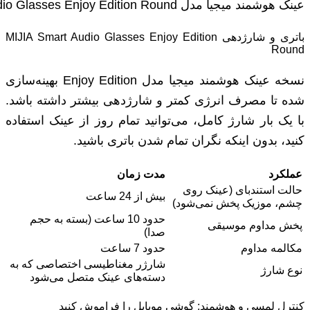
عینک هوشمند میجیا مدل MIJIA Smart Audio Glasses Enjoy Edition Round
باتری و شارژدهی MIJIA Smart Audio Glasses Enjoy Edition
Round
نسخه عینک هوشمند میجیا مدل Enjoy Edition بهینه‌سازی
شده تا مصرف انرژی کمتر و شارژدهی بیشتر داشته باشد.
با یک بار شارژ کامل، می‌توانید تمام روز از عینک استفاده
کنید، بدون اینکه نگران تمام شدن باتری باشید.
عملکرد
مدت زمان
حالت استندبای (عینک روی
بیش از 24 ساعت
چشم، موزیک پخش نمی‌شود)
حدود 10 ساعت (بسته به حجم
پخش مداوم موسیقی
صدا)
مکالمه مداوم
حدود 7 ساعت
شارژر مغناطیسی اختصاصی که به
نوع شارژ
دسته‌های عینک متصل می‌شود
کنترل لمسی و هوشمند: گوشی موبایل را فراموش کنید