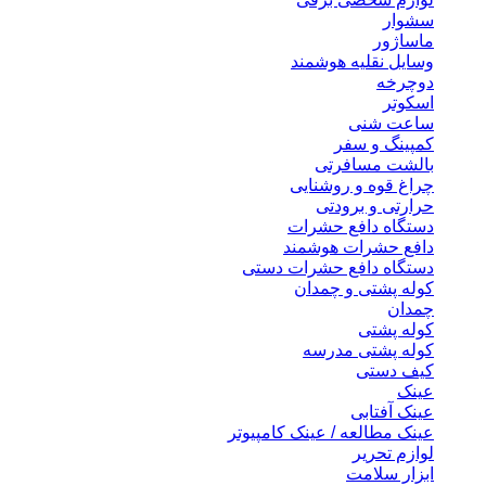
سشوار
ماساژور
وسایل نقلیه هوشمند
دوچرخه
اسکوتر
ساعت شنی
کمپینگ و سفر
بالشت مسافرتی
چراغ قوه و روشنایی
حرارتی و برودتی
دستگاه دافع حشرات
دافع حشرات هوشمند
دستگاه دافع حشرات دستی
کوله پشتی و چمدان
چمدان
کوله پشتی
کوله پشتی مدرسه
کیف دستی
عینک
عینک آفتابی
عینک مطالعه / عینک کامپیوتر
لوازم تحریر
ابزار سلامت