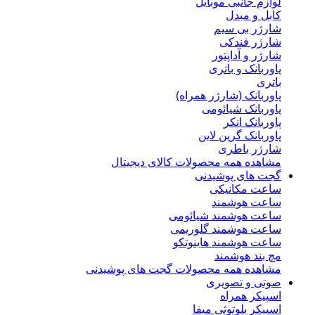
لوازم جانبی موبایل
کابل و مبدل
شارژر بی سیم
شارژر فندکی
شارژر و آداپتور
پاوربانک و باتری
باتری
پاوربانک (شارژر همراه)
پاوربانک شیائومی
پاوربانک انکر
پاوربانک گرین لاین
شارژر باطری
مشاهده همه محصولات کالای دیجیتال
گجت های پوشیدنی
ساعت مکانیکی
ساعت هوشمند
ساعت هوشمند شیائومی
ساعت هوشمند گلوریمی
ساعت هوشمند هاینوتکو
مچ بند هوشمند
مشاهده همه محصولات گجت های پوشیدنی
صوتی و تصویری
اسپیکر همراه
اسپیکر بلوتوثی میفا