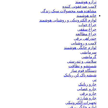
ترازو هوشمند
لامپ ضدعفونی کننده
مشاهده همه محصولات سبک زندگی
خانه هوشمند
لوازم الکترونیکی و روشنایی هوشمند
چراغ خواب
چراغ سقفی
چراغ مطالعه
چندراهی برقی
لامپ و روشنایی
لوازم خانگی هوشمند
سرمایشی
گرمایشی
سلامتی و تندرستی
شستشو و نظافت
دستگاه فوم ساز
شیشه پاک کن رباتیک
تی
جارو رباتیک
جارو عصایی
جارو برقی
جارو شارژی
تجهیزات الکترونیکی
لوازم خانگی برقی