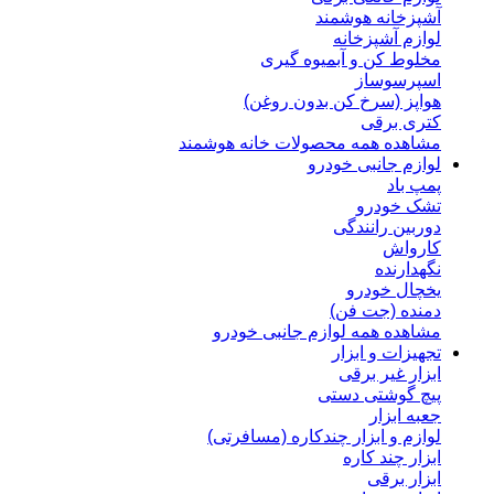
آشپزخانه هوشمند
لوازم آشپزخانه
مخلوط کن و آبمیوه گیری
اسپرسوساز
هواپز (سرخ کن بدون روغن)
کتری برقی
مشاهده همه محصولات خانه هوشمند
لوازم جانبی خودرو
پمپ باد
تشک خودرو
دوربین رانندگی
کارواش
نگهدارنده
یخچال خودرو
دمنده (جت فن)
مشاهده همه لوازم جانبی خودرو
تجهیزات و ابزار
ابزار غیر برقی
پیچ گوشتی دستی
جعبه ابزار
لوازم و ابزار چندکاره (مسافرتی)
ابزار چند کاره
ابزار برقی