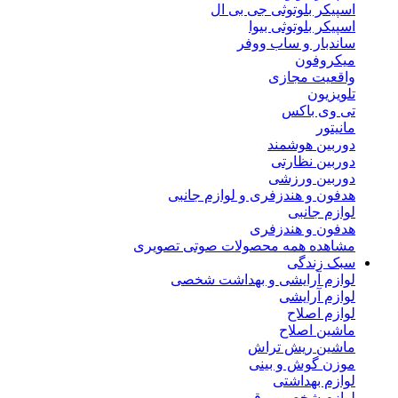
اسپیکر بلوتوثی جی بی ال
اسپیکر بلوتوثی بیوا
ساندبار و ساب ووفر
میکروفون
واقعیت مجازی
تلویزیون
تی وی باکس
مانیتور
دوربین هوشمند
دوربین نظارتی
دوربین ورزشی
هدفون و هندزفری و لوازم جانبی
لوازم جانبی
هدفون و هندزفری
مشاهده همه محصولات صوتی تصویری
سبک زندگی
لوازم آرایشی و بهداشت شخصی
لوازم آرایشی
لوازم اصلاح
ماشین اصلاح
ماشین ریش تراش
موزن گوش و بینی
لوازم بهداشتی
لوازم شخصی برقی