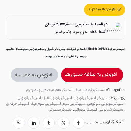
افزودن به سبد خرید
هر قسط با اسنپ‌پی:
۲,۱۷۷,۵۰۰
تومان
۴ قسط ماهانه. بدون سود، چک و ضامن.
اسپیکر بلوتوث Mifa M670 Plus با صدای قدرتمند، بیس قابل قبول و میکروفون بی‌سیم همراه. مناسب
دورهمی، فضای باز و استفاده روزمره…
افزودن به علاقه مندی ها
افزودن به مقایسه
Categories:
اسپیکربلوتوثی میفا
,
اسپیکر همراه
,
صوتی و تصویری
برچسب ها:
اسپیکر
,
اسپیکر بلوتوث
,
اسپیکر بلوتوث میفا
,
اسپیکر بلوتوثی
,
اسپیکر بلوتوثی شیائومی
,
اسپیکر بی سیم
,
اسپیکر بی سیم میفا
,
اسپیکر حرفه‌ای
,
اسپیکر شیائومی
,
اسپیکر مهمانی
,
اسپیکر مهمونی
اشتراک گذاری این محصول: