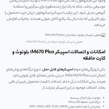
وجود این میکروفون باعث می‌شود M670 Plus تنها یک اسپیکر پخش
موسیقی نباشد، بلکه به یک ابزار چندمنظوره برای سرگرمی و استفاده
گروهی تبدیل شود. این ترکیب اسپیکر و میکروفون، ارزش خرید محصول را
برای کاربرانی که به دنبال یک پکیج کامل صوتی هستند، به‌مراتب افزایش
می‌دهد.
معرفی اسپیکر بلوتوث میفا مدل Mifa M670 plus
امکانات و اتصالات اسپیکر M670 Plus؛ بلوتوث و
کارت حافظه
یکی از ویژگی‌های مهم
اسپیکرهای قابل حمل
، تنوع درگاه‌ها و روش‌های
اتصال است Mifa M670 Plus. در این بخش عملکرد قابل قبولی دارد،
هرچند برخی امکانات در آن حذف شده‌اند تا قیمت محصول پایین‌تر باقی
بماند. اتصالات موجود در این اسپیکر عبارتند از:
بلوتوث برای اتصال بی‌سیم
درگاه کارت حافظه Micro SD
پشتیبانی از فرمت‌های صوتی MP3 ، WAV، APE، FLAC، WMA