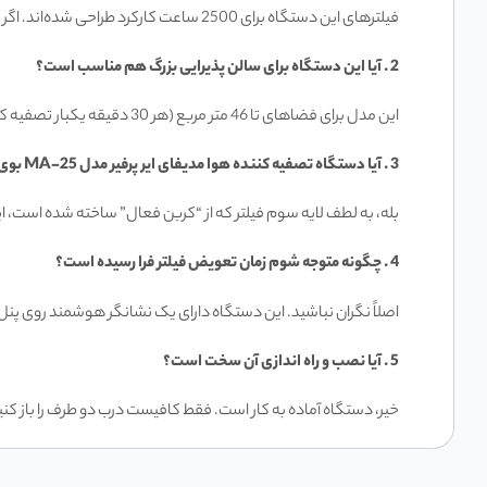
فیلترهای این دستگاه برای 2500 ساعت کارکرد طراحی شده‌اند. اگر دستگاه را روزانه 24 ساعته روشن بگذارید، حدود 3 تا 4 ماه دوام می‌آورند. اما با استفاده معمولی، این زمان می‌تواند تا 6 ماه هم افزایش یابد.
2 .
آیا این دستگاه برای سالن پذیرایی بزرگ هم مناسب است؟
این مدل برای فضاهای تا 46 متر مربع (هر 30 دقیقه یکبار تصفیه کامل) ایده‌آل است. اگر فضای شما تا 90 متر مربع است، باز هم می‌تواند هوا را در یک ساعت کاملاً تصفیه کند که برای کاربری خانگی بسیار عالی است.
3 .
آیا دستگاه تصفیه کننده هوا مدیفای ایر پرفیر مدل MA-25 بوی سیگار را از بین می‌برد؟
بله، به لطف لایه سوم فیلتر که از “کربن فعال” ساخته شده است، 
4 .
چگونه متوجه شوم زمان تعویض فیلتر فرا رسیده است؟
اصلاً نگران نباشید. این دستگاه دارای یک نشانگر هوشمند روی پن
5 .
آیا نصب و راه اندازی آن سخت است؟
خیر، دستگاه آماده به کار است. فقط کافیست درب دو طرف را باز کنید، 