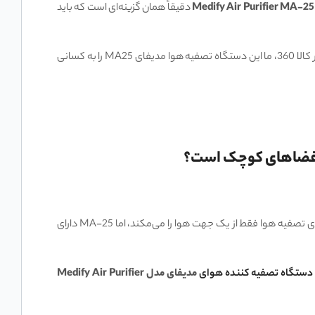
دقیقاً همان گزینه‌ای است که باید
مدیفای مدل MA25 در ابعاد رومیزی است که توانسته قدرت دستگاه‌های بزرگ ایستاده را در یک بدنه جمع‌وجور جای دهد. در کالا 360، ما این دستگاه تصفیه هوا مدیفای MA25 را به کسانی
ه هوا فقط از یک جهت هوا را می‌مکند، اما MA-25 دارای
دستگاه تصفیه کننده هوای
مدیفای مدل Medify Air Purifier