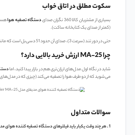
سکوت مطلق در اتاق خواب
بسیاری از مشتریان کالا 360 نگران صدای
دستگاه تصفیه هوا
هست
(کمتر از صدای یک کتابخانه ساکت).
حتی در دور تند (سرعت 3)، صدای آن حدود 51 دسی‌بل است که مانند یک نویز سفید ملایم عمل کرده و مزاحم خواب یا مکالمه تلفنی نمی‌شود.
چرا MA-25 ارزش خرید بالایی دارد؟
شاید در نگاه اول مدل‌های ارزان‌تری هم در بازار پیدا کنید، اما
دستگاه
می‌شوید که از دو طرف هوا را تصفیه می‌کند (چیزی که در مدل‌ها
سوالات متداول
1 .
هر چند وقت یکبار باید فیلترهای دستگاه تصفیه کننده هوای مدیفای مدل dify Air Purifier MA-25