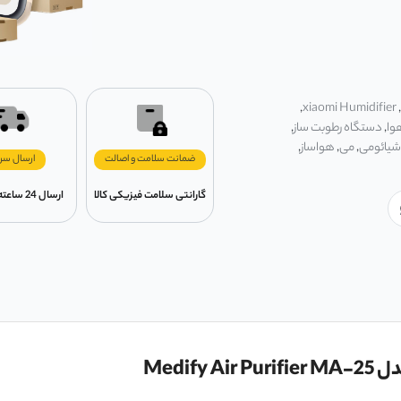
,
xiaomi Humidifier
,
وا
,
دستگاه رطوبت ساز
,
شیائومی
,
می
,
هواساز
,
ضمانت سلامت و اصالت
ارسال سر
گارانتی سلامت فیزیکی کالا
ارسال 24 ساعته در تهران
Medi