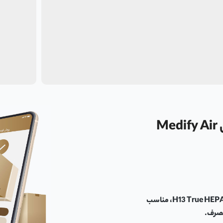
دستگاه تصفیه کننده هوای مدیفای مدل Medify Air
دستگاه تصفیه کننده هوای Medify MA-25 با مکش دوگانه و فیلتر H13 True HEPA، مناسب