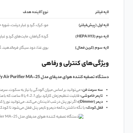
لایه فیلتر
نوع آلاینده هدف
لایه اول (پیش‌فیلتر)
مو، کرک، گرد و غبار درشت، شوره 
لایه دوم
(HEPA H13)
گرده گیاهان، مایت‌های گرد و غبار،
لایه سوم (کربن فعال)
بوی غذا، دود سیگار، فرمالدهید،
ویژگی‌های کنترلی و رفاهی
دستگاه تصفیه کننده هوای مدیفای مدل Medify Air Purifier MA-25
سه سرعت فن
:
می‌توانید بر اساس میزان آلودگی یا نیاز به سکوت، سرعت را روی 1، 2 یا 3 تن
تایمر خاموشی
:
قابلیت تنظیم زمان کارکرد برای 1، 2، 4 یا 8 ساعت که باعث صرفه‌جویی در مصرف برق می‌شود.
دیمر
(Dimmer):
اگر نور پنل در شب اذیت‌تان می‌کند، می‌توانید نور را 
قفل کودک
:
با نگه داشتن دکمه دیمر و تایمر، پنل قفل می‌شود تا کودکان