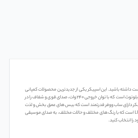
 JBL Party Box 310 را دوست داشته باشید. این اسپیکر یکی از جدیدترین محصولات کمپانی
جی بی ال است که با طراحی زیبا و کاربردی، موسیقی را به تجربه ‌ای لذت ‌بخش تبدیل می‌ کند. اسپیکر جی بی ال پارتی باکس ۳۱۰ یک اسپیکر پرتابل بلوتوث است که با توان خروجی ۲۴۰ وات، صدای قوی و شفاف را در
ئو را تولید می‌ کنند. همچنین، این اسپیکر دارای ساب ‌ووفر قدرتمند است که بیس ‌های عمق ‌بخش و لذت‌
بخش را به شما منتقل می‌ کند. اسپیکر جی بی ال پارتی باکس ۳۱۰ نه تنها صدای خوب، بلکه نور خیره ‌کننده نیز دارد. این اسپیکر دارای نورپردازی LED است که با رنگ‌ های مختلف و حالات مختلف، به صدای موسیقی
 را انتخاب کنید.