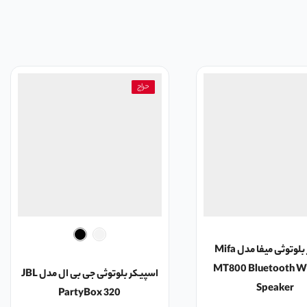
حراج
اسپیکر بلوتوثی میفا مدل Mifa
MT800 Bluetooth Wi
اسپیکر بلوتوثی جی بی ال مدل JBL
Speaker
PartyBox 320