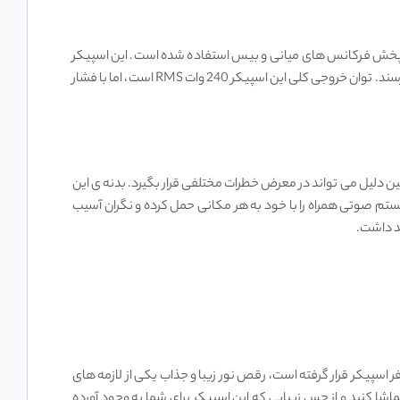
 به منظور تولید صدایی قدرتمند از دو عدد توئیتر 2.5 اینچ برای پخش فرکانس های بالا و از دو عدد ووفر 6.5 اینچ برای پخش فرکانس های میانی و بیس استفاده شده است. این اسپیکر
فرکانس های بالا را با وضوح بیشتر و فرکانس های میانی را به صورت خالص پخش می‌ کند، فرکانس های بیس نیز سنگین و عمیق به گوش شما میرسند. توان خروجی کلی این اسپیکر 240 وات RMS است، اما با فشار
د، به همین دلیل می تواند در معرض خطرات مختلفی قرار بگیرد. بدنه ی این
مک می‌ کند تا این سیستم صوتی همراه را با خود به هر مکانی حمل کرده و نگران آسیب
هد داشت.
 نور خیره کننده آن است که دور ووفر اسپیکر قرار گرفته است، رقص نور زیبا و جذاب یکی از لازمه های
ا کنید و از حس زیبایی که این اسپیکر برای شما به وجود آورده