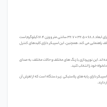
اسپیکر بلوتوث قابل حمل JBL Party Box 310 دارای طراحی زیبا و جذابی است که به رنگ مشکی و با جزئیات نقره ‌ای ساخته شده است. این اسپیکر دارای ابعاد ۶۸.۸ × ۳۲.۵ × ۳۲.۷ سانتی‌ متر و وزن ۱۷.۴ کیلوگرم است
ه شما را در تنظیمات و حالت ‌های مختلف راهنمایی می‌ کند. همچنین، این اسپیکر دارای کلیدهای کنترل
ها و توئیترهای بزرگ و قابل مشاهده روی جلوی دستگاه است که با نورپردازی LED به آن زیبایی بخشیده‌ اند. این نورپردازی با رنگ‌ های مختلف و حالات مختلف، به صدای
دلخواه خود را انتخاب کنید.
چنین، این اسپيكر دارای پایه ‌های پلاستيكی زير دستگاه است كه از لغزش آن
دارند.