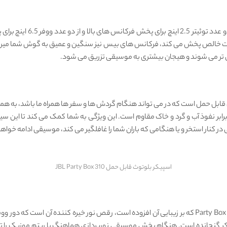
در این سیستم صوتی حرفه ای
JBL P یک سیستم صوتی قابل حمل است که در می تواند هنگام گردش ها و سفر ها همراه ما باش
اهینامه بین المللی IPX4 ضد آب بوده و در برابر نفوذ آب و گرد و خاک مقاوم است. این ویژگی به شما ک
ر کنار استخر و یا هنگامی که باران شما را غافلگیر می‌ کند، موسیقی ادامه خوا
اسپیکر بلوتوث قابل حمل JBL Party Box 310
یکی از ویژگی های اسپیکر بلوتوثی قابل حمل جی بی ال مدل Party Box 310 که بر زیبایی آن افزوده است، رقص
ر گنجانده است. هنگام پخش موسیقی نورپردازی هماهنگ با ریتم موزیک را تماش