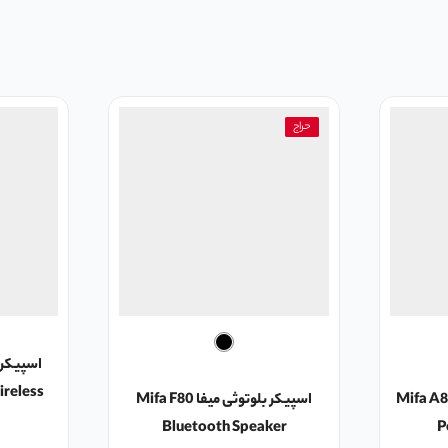
حراج
reless
ابل حمل میفا Mifa A8-L
اسپیکر بلوتوثی میفا Mifa F80
Bluetooth Speaker
P