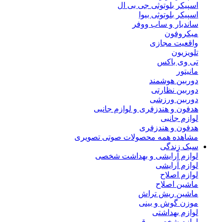
اسپیکر بلوتوثی جی بی ال
اسپیکر بلوتوثی بیوا
ساندبار و ساب ووفر
میکروفون
واقعیت مجازی
تلویزیون
تی وی باکس
مانیتور
دوربین هوشمند
دوربین نظارتی
دوربین ورزشی
هدفون و هندزفری و لوازم جانبی
لوازم جانبی
هدفون و هندزفری
مشاهده همه محصولات صوتی تصویری
سبک زندگی
لوازم آرایشی و بهداشت شخصی
لوازم آرایشی
لوازم اصلاح
ماشین اصلاح
ماشین ریش تراش
موزن گوش و بینی
لوازم بهداشتی
لوازم شخصی برقی