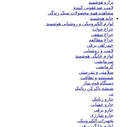
ترازو هوشمند
لامپ ضدعفونی کننده
مشاهده همه محصولات سبک زندگی
خانه هوشمند
لوازم الکترونیکی و روشنایی هوشمند
چراغ خواب
چراغ سقفی
چراغ مطالعه
چندراهی برقی
لامپ و روشنایی
لوازم خانگی هوشمند
سرمایشی
گرمایشی
سلامتی و تندرستی
شستشو و نظافت
دستگاه فوم ساز
شیشه پاک کن رباتیک
تی
جارو رباتیک
جارو عصایی
جارو برقی
جارو شارژی
تجهیزات الکترونیکی
لوازم خانگی برقی