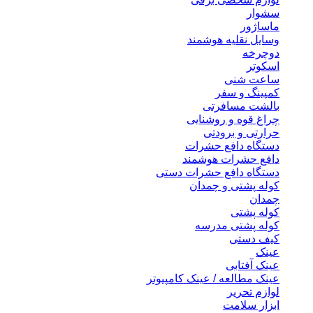
سشوار
ماساژور
وسایل نقلیه هوشمند
دوچرخه
اسکوتر
ساعت شنی
کمپینگ و سفر
بالشت مسافرتی
چراغ قوه و روشنایی
حرارتی و برودتی
دستگاه دافع حشرات
دافع حشرات هوشمند
دستگاه دافع حشرات دستی
کوله پشتی و چمدان
چمدان
کوله پشتی
کوله پشتی مدرسه
کیف دستی
عینک
عینک آفتابی
عینک مطالعه / عینک کامپیوتر
لوازم تحریر
ابزار سلامت