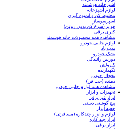
آشپزخانه هوشمند
لوازم آشپزخانه
مخلوط کن و آبمیوه گیری
اسپرسوساز
هواپز (سرخ کن بدون روغن)
کتری برقی
مشاهده همه محصولات خانه هوشمند
لوازم جانبی خودرو
پمپ باد
تشک خودرو
دوربین رانندگی
کارواش
نگهدارنده
یخچال خودرو
دمنده (جت فن)
مشاهده همه لوازم جانبی خودرو
تجهیزات و ابزار
ابزار غیر برقی
پیچ گوشتی دستی
جعبه ابزار
لوازم و ابزار چندکاره (مسافرتی)
ابزار چند کاره
ابزار برقی