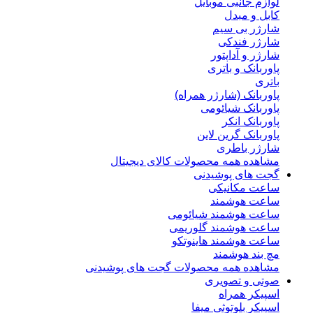
لوازم جانبی موبایل
کابل و مبدل
شارژر بی سیم
شارژر فندکی
شارژر و آداپتور
پاوربانک و باتری
باتری
پاوربانک (شارژر همراه)
پاوربانک شیائومی
پاوربانک انکر
پاوربانک گرین لاین
شارژر باطری
مشاهده همه محصولات کالای دیجیتال
گجت های پوشیدنی
ساعت مکانیکی
ساعت هوشمند
ساعت هوشمند شیائومی
ساعت هوشمند گلوریمی
ساعت هوشمند هاینوتکو
مچ بند هوشمند
مشاهده همه محصولات گجت های پوشیدنی
صوتی و تصویری
اسپیکر همراه
اسپیکر بلوتوثی میفا