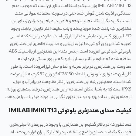
IMILAB IMIKI T13 وزن سبک و استقامت بالای آن است که موجب عدم
خستگی و اذیت شدن گوش شما حتی در صورت استفاده طولانی مدت
است. یکی دیگر از نکات جالب توجه و خاص در طراحی و دیزاین زیبای این
هندزفری که باعث شده مورد پسند و باب سلیقه اکثر کاربران باشد، وجود
LED بر روی کیس و نمایش مقدار شارژ آن است. علاوه بر این، دکمه لمسی
تعبیه شده بر روی گوشی‌ها نیز به زیبایی و جذابیت ظاهری این هندزفری
بلوتوثی شیائومی افزوده است. جنس بدنه این هندزفری از پلاستیک ABS
ساخته شده که علاوه بر تاثیر بسیار زیادی که بر روی سبکی آن دارد به
مقاومت این هندزفری در برابر ضربه و خط و خش نیز افزوده است. به طور
کلی این هندزفری بلوتوثی با ابعاد 50*28*54 و وزن 52 گرم به بازار عرضه
شده است. همچنین رتبه این هندزفری از نظر مقاومت در برابر آب و عرق،
IPX5 است که به شما امکان استفاده از این هندزفری در فعالیت‌های روزانه
از جمله ورزش، پیاده‌روی و دویدن بدون نگرانی در مورد عرق یا آب را می‌دهد.
کیفیت صدای
ه
ندزفری بلوتوثی
IMILAB IMIKI T13
همانطور که در بالاتر گفتیم این هندزفری با وجود درایورهای 8 میلی‌متری
خود، یک کیفیت صدای واضح و شفاف را در اختیار کاربران قرار می‌دهد، اما