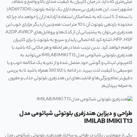
میلی‌متری که دارد، در میان کاربران به کیفیت صدای بالا و واضح و شفاف
مشهور است. این هندزفری بی‌سیم دارای یک تراشه بلوتوث (AD6973D4)
با نسخه 5.2 است که به شما امکان استفاده آزادانه از آن را خواهد داد چرا که
محدوده بازدهی بلوتوث آن تا 10 متر است؛ همچنین از دیگر مزایای خوب این
هندزفری می‌توان به پشتیبانی آن از کدک‌ها و پروفایل‌های A2DP،AVRCP
،HFP ،HSP اشاره کرد که اتصالی پایدار و سریع به بلوتوث را برای کاربران
فراهم خواهد کرد. بدین ترتیب شما در هر لحظه و هر مکانی که باشید با
هندزفری بلوتوثی شیائومی مدل IMILAB IMIKI T13 می‌توانید به
کامپیوتر، لپ‌تاپ و گوشی خود متصل شده و از تجربه یک مکالمه خوب و یا
موسیقی با کیفیت لذت ببرید. در ادامه با کالا 360 همراه باشید تا به بررسی
دقیق‌تر تمام ویژگی‌ها و قابلیت‌های این هندزفری بلوتوثی جذاب و مقرون
به صرفه بپردازیم.
طراحی و دیزاین ه
ندزفری بلوتوثی شیائومی مدل
IMILAB IMIKI T13
یکی از مهم‌ترین نکات در طراحی و ساختار هندزفری بلوتوثی شیائومی مدل