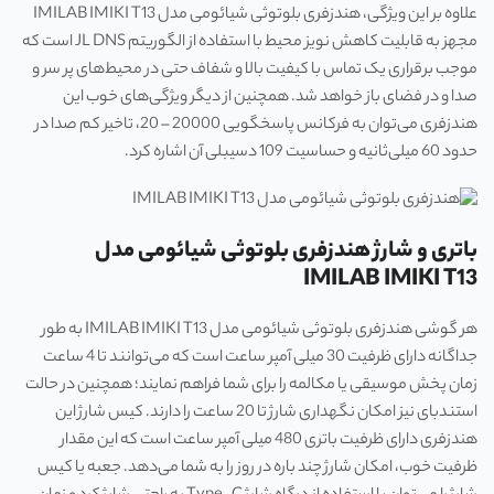
علاوه بر این ویژگی، هندزفری بلوتوثی شیائومی مدل IMILAB IMIKI T13
مجهز به قابلیت کاهش نویز محیط با استفاده از الگوریتم JL DNS است که
موجب برقراری یک تماس با کیفیت بالا و شفاف حتی در محیط‌های پر سر و
صدا و در فضای باز خواهد شد. همچنین از دیگر ویژگی‌های خوب این
هندزفری می‌توان به فرکانس پاسخگویی 20000 – 20، تاخیر کم صدا در
حدود 60 میلی‌ثانیه و حساسیت 109 دسیبلی آن اشاره کرد.
باتری و شارژ هندزفری بلوتوثی شیائومی مدل
IMILAB IMIKI T13
هر گوشی هندزفری بلوتوثی شیائومی مدل IMILAB IMIKI T13 به طور
جداگانه دارای ظرفیت 30 میلی آمپر ساعت است که می‌توانند تا 4 ساعت
زمان پخش موسیقی یا مکالمه را برای شما فراهم نمایند؛ همچنین در حالت
استندبای نیز امکان نگهداری شارژ تا 20 ساعت را دارند. کیس شارژ این
هندزفری دارای ظرفیت باتری 480 میلی آمپر ساعت است که این مقدار
ظرفیت خوب، امکان شارژ چند باره در روز را به شما می‌دهد. جعبه یا کیس