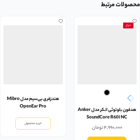
محصولات مرتبط
حراج
هندزفری بی‌سیم مدل Mibro
OpenEar Pro
هدفون بلوتوثی انکر مدل Anker
SoundCore R60i NC
خرید محصول
۴,۹۹۰,۰۰۰
تومان