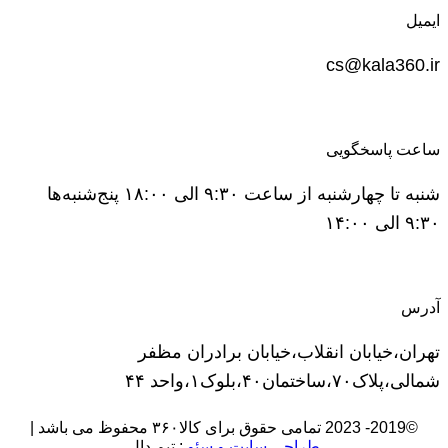
ایمیل
cs@kala360.ir
ساعت پاسخگویی
شنبه تا چهارشنبه از ساعت ۹:۳۰ الی ۱۸:۰۰ پنج‌شنبه‌ها
۹:۳۰ الی ۱۴:۰۰
آدرس
تهران،خیابان انقلاب،خیابان برادران مظفر
شمالی،پلاک۷۰،ساختمان۴۰،بلوک۱،واحد ۴۴
©2019- 2023 تمامی حقوق برای کالا۳۶۰ محفوظ می باشد |
طراحی سایت و سئو
: تیم دال