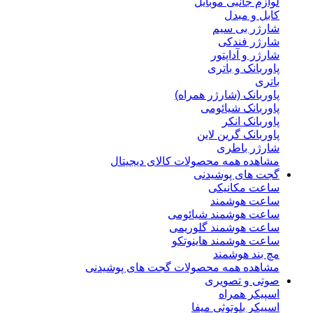
لوازم جانبی موبایل
کابل و مبدل
شارژر بی سیم
شارژر فندکی
شارژر و آداپتور
پاوربانک و باتری
باتری
پاوربانک (شارژر همراه)
پاوربانک شیائومی
پاوربانک انکر
پاوربانک گرین لاین
شارژر باطری
مشاهده همه محصولات کالای دیجیتال
گجت های پوشیدنی
ساعت مکانیکی
ساعت هوشمند
ساعت هوشمند شیائومی
ساعت هوشمند گلوریمی
ساعت هوشمند هاینوتکو
مچ بند هوشمند
مشاهده همه محصولات گجت های پوشیدنی
صوتی و تصویری
اسپیکر همراه
اسپیکر بلوتوثی میفا