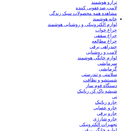
ترازو هوشمند
لامپ ضدعفونی کننده
مشاهده همه محصولات سبک زندگی
خانه هوشمند
لوازم الکترونیکی و روشنایی هوشمند
چراغ خواب
چراغ سقفی
چراغ مطالعه
چندراهی برقی
لامپ و روشنایی
لوازم خانگی هوشمند
سرمایشی
گرمایشی
سلامتی و تندرستی
شستشو و نظافت
دستگاه فوم ساز
شیشه پاک کن رباتیک
تی
جارو رباتیک
جارو عصایی
جارو برقی
جارو شارژی
تجهیزات الکترونیکی
لوازم خانگی برقی