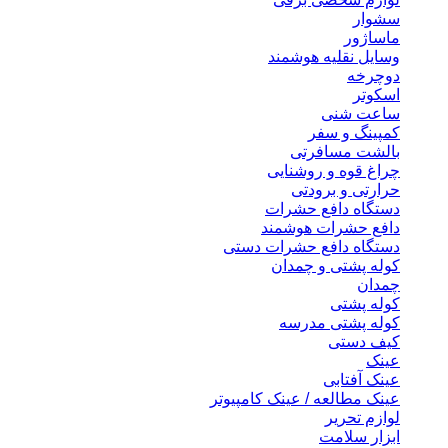
سشوار
ماساژور
وسایل نقلیه هوشمند
دوچرخه
اسکوتر
ساعت شنی
کمپینگ و سفر
بالشت مسافرتی
چراغ قوه و روشنایی
حرارتی و برودتی
دستگاه دافع حشرات
دافع حشرات هوشمند
دستگاه دافع حشرات دستی
کوله پشتی و چمدان
چمدان
کوله پشتی
کوله پشتی مدرسه
کیف دستی
عینک
عینک آفتابی
عینک مطالعه / عینک کامپیوتر
لوازم تحریر
ابزار سلامت