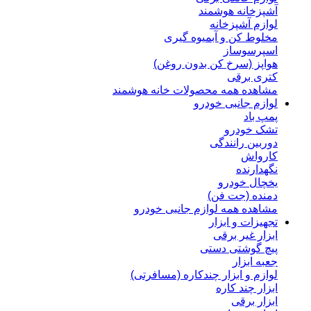
آشپزخانه هوشمند
لوازم آشپزخانه
مخلوط کن و آبمیوه گیری
اسپرسوساز
هواپز (سرخ کن بدون روغن)
کتری برقی
مشاهده همه محصولات خانه هوشمند
لوازم جانبی خودرو
پمپ باد
تشک خودرو
دوربین رانندگی
کارواش
نگهدارنده
یخچال خودرو
دمنده (جت فن)
مشاهده همه لوازم جانبی خودرو
تجهیزات و ابزار
ابزار غیر برقی
پیچ گوشتی دستی
جعبه ابزار
لوازم و ابزار چندکاره (مسافرتی)
ابزار چند کاره
ابزار برقی