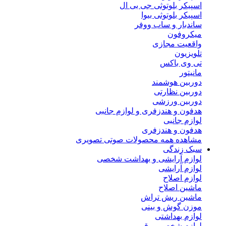
اسپیکر بلوتوثی جی بی ال
اسپیکر بلوتوثی بیوا
ساندبار و ساب ووفر
میکروفون
واقعیت مجازی
تلویزیون
تی وی باکس
مانیتور
دوربین هوشمند
دوربین نظارتی
دوربین ورزشی
هدفون و هندزفری و لوازم جانبی
لوازم جانبی
هدفون و هندزفری
مشاهده همه محصولات صوتی تصویری
سبک زندگی
لوازم آرایشی و بهداشت شخصی
لوازم آرایشی
لوازم اصلاح
ماشین اصلاح
ماشین ریش تراش
موزن گوش و بینی
لوازم بهداشتی
لوازم شخصی برقی