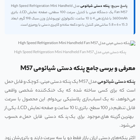
پاسخ سریع:
پنکه دستی شیائومی
مدل High Speed Refrigeration Mini Handheld
Fan M57 یک دستگاه مینی با کنترل سرعت 100 سطحی، صفحه نمایش LCD، باتری
3600mAh با شارژدهی 4 تا 10 ساعت، تکنولوژی توربوشارژ، وزن سبک 198 گرم، ابعاد
15.3 × 6 × 5.8 سانتی‌متر، کنترل با دو دکمه ساده و کاربری دستی یا رومیزی است.
پنکه دستی مینی مدل High Speed Refrigeration Mini Handheld Fan M57
معرفی و برسی جامع پنکه دستی شیائومی M57
پنکه دستی شیائومی
مدل M57 یک پنکه دستی مینی، کوچک و قابل حمل
است که برای کسی ساخته شده که یک خنک‌کننده شخصی واقعی
می‌خواهد، نه یک اسباب‌بازی پلاستیکی بی‌دوام. این محصول با سرعت
قابل تنظیم در 100 سطح، باتری تا 10 ساعت و صفحه نمایش LCD، یکی از
بهترین گزینه‌های موجود برای یک پنکه دستی قابل حمل محسوب
می‌شود.
اکثر پنکه‌های دستی ارزان بازار فقط دو یا سه سرعت دارند و باتری‌شان زود