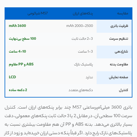
مقایسه
پنکه‌های ارزان
M57 شیائومی
ظرفیت باتری
2000-2500 mAh
3600 mAh
تنظیم سرعت
2-3 حالت ثابت
100 سطح بی‌نهایت
شارژدهی
1-3 ساعت
4-10 ساعت
مقاومت بدنه
پلاستیک نازک
ABS و PP مقاوم
صفحه نمایش
ندارد
LCD
کنترل
دکمه‌های متعدد
2 دکمه ساده
باتری 3600 میلی‌آمپرساعتی M57 چند برابر پنکه‌های ارزان است. کنترل
سرعت 100 سطحی آن، در مقابل 2 یا 3 حالت ثابت پنکه‌های معمولی، دقت
بسیار بالاتری می‌دهد. بدنه ABS و PP آن هم مقاومت بیشتری نسبت به
پلاستیک‌های نازک رایج دارد. اگر قبلاً پنکه دستی ارزان خریده‌اید و زود از کار