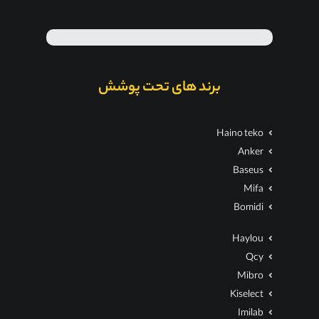
برند های تحت پوشش
Haino teko
Anker
Baseus
Mifa
Bomidi
Haylou
Qcy
Mibro
Kiselect
Imilab