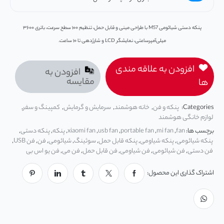
پنکه دستی شیائومی M57 با طراحی مینی و قابل حمل، تنظیم ۱۰۰ سطح سرعت، باتری ۳۶۰۰
میلی‌آمپرساعتی، نمایشگر LCD و شارژدهی تا ۱۰ ساعت.
افزودن به علاقه مندی
افزودن به
مقایسه
ها
Categories:
پنکه و فن
,
خانه هوشمند
,
سرمایش و گرمایش
,
کمپینگ و سفر
,
لوازم خانگی هوشمند
برچسب ها:
fan
,
mi fan
,
portable fan
,
usb fan
,
xiaomi fan
,
پنکه
,
پنکه دستی
,
پنکه شیائومی
,
پنکه شیاومی
,
پنکه قابل حمل
,
سوثینگ
,
شیائومی
,
فن
,
فن USB
,
فن دستی
,
فن شیائومی
,
فن شیاومی
,
فن قابل حمل
,
فن می
,
فن یو اس بی
اشتراک گذاری این محصول: