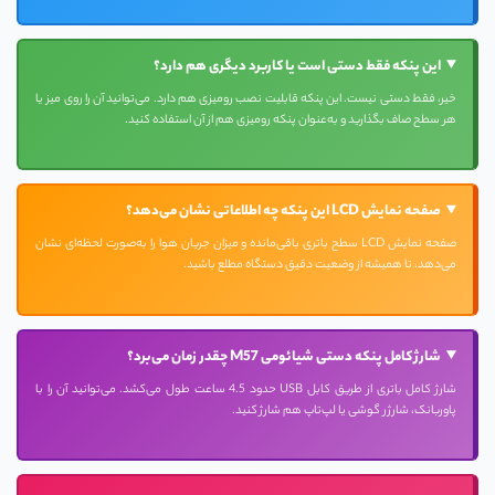
این پنکه فقط دستی است یا کاربرد دیگری هم دارد؟
خیر، فقط دستی نیست. این پنکه قابلیت نصب رومیزی هم دارد. می‌توانید آن را روی میز یا
هر سطح صاف بگذارید و به‌عنوان پنکه رومیزی هم از آن استفاده کنید.
صفحه نمایش LCD این پنکه چه اطلاعاتی نشان می‌دهد؟
صفحه نمایش LCD سطح باتری باقی‌مانده و میزان جریان هوا را به‌صورت لحظه‌ای نشان
می‌دهد، تا همیشه از وضعیت دقیق دستگاه مطلع باشید.
شارژ کامل پنکه دستی شیائومی M57 چقدر زمان می‌برد؟
شارژ کامل باتری از طریق کابل USB حدود 4.5 ساعت طول می‌کشد. می‌توانید آن را با
پاوربانک، شارژر گوشی یا لپ‌تاپ هم شارژ کنید.