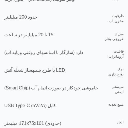
ظرفیت
حدود 200 میلیلیتر
مخزن آب
میزان
15 تا 20 میلیلیتر در ساعت
خروجی بخار
قابلیت
دارد (سازگار با اسانسهای روغنی و پایه آب)
آروماتراپی
نوع
LED با طرح شبیهساز شعله آتش
نورپردازی
سیستم
خاموشی خودکار در صورت اتمام آب (Smart Chip)
ایمنی
منبع تغذیه
کابل USB Type-C (5V/2A)
ابعاد
(حدودی) 171x75x101 میلیمتر