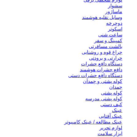
سشوار
ماساژور
وسایل نقلیه هوشمند
دوچرخه
اسکوتر
ساعت شنی
کمپینگ و سفر
بالشت مسافرتی
چراغ قوه و روشنایی
حرارتی و برودتی
دستگاه دافع حشرات
دافع حشرات هوشمند
دستگاه دافع حشرات دستی
کوله پشتی و چمدان
چمدان
کوله پشتی
کوله پشتی مدرسه
کیف دستی
عینک
عینک آفتابی
عینک مطالعه / عینک کامپیوتر
لوازم تحریر
ابزار سلامت