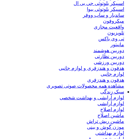
اسپیکر بلوتوثی جی بی ال
اسپیکر بلوتوثی بیوا
ساندبار و ساب ووفر
میکروفون
واقعیت مجازی
تلویزیون
تی وی باکس
مانیتور
دوربین هوشمند
دوربین نظارتی
دوربین ورزشی
هدفون و هندزفری و لوازم جانبی
لوازم جانبی
هدفون و هندزفری
مشاهده همه محصولات صوتی تصویری
سبک زندگی
لوازم آرایشی و بهداشت شخصی
لوازم آرایشی
لوازم اصلاح
ماشین اصلاح
ماشین ریش تراش
موزن گوش و بینی
لوازم بهداشتی
لوازم شخصی برقی