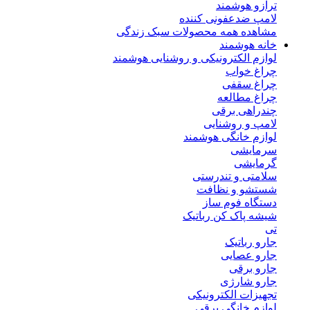
ترازو هوشمند
لامپ ضدعفونی کننده
مشاهده همه محصولات سبک زندگی
خانه هوشمند
لوازم الکترونیکی و روشنایی هوشمند
چراغ خواب
چراغ سقفی
چراغ مطالعه
چندراهی برقی
لامپ و روشنایی
لوازم خانگی هوشمند
سرمایشی
گرمایشی
سلامتی و تندرستی
شستشو و نظافت
دستگاه فوم ساز
شیشه پاک کن رباتیک
تی
جارو رباتیک
جارو عصایی
جارو برقی
جارو شارژی
تجهیزات الکترونیکی
لوازم خانگی برقی