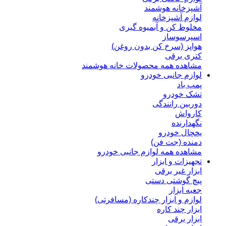
آشپزخانه هوشمند
لوازم آشپزخانه
مخلوط کن و آبمیوه گیری
اسپرسوساز
هواپز (سرخ کن بدون روغن)
کتری برقی
مشاهده همه محصولات خانه هوشمند
لوازم جانبی خودرو
پمپ باد
تشک خودرو
دوربین رانندگی
کارواش
نگهدارنده
یخچال خودرو
دمنده (جت فن)
مشاهده همه لوازم جانبی خودرو
تجهیزات و ابزار
ابزار غیر برقی
پیچ گوشتی دستی
جعبه ابزار
لوازم و ابزار چندکاره (مسافرتی)
ابزار چند کاره
ابزار برقی