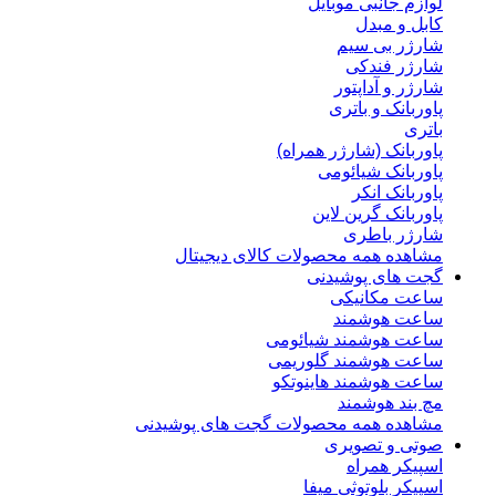
لوازم جانبی موبایل
کابل و مبدل
شارژر بی سیم
شارژر فندکی
شارژر و آداپتور
پاوربانک و باتری
باتری
پاوربانک (شارژر همراه)
پاوربانک شیائومی
پاوربانک انکر
پاوربانک گرین لاین
شارژر باطری
مشاهده همه محصولات کالای دیجیتال
گجت های پوشیدنی
ساعت مکانیکی
ساعت هوشمند
ساعت هوشمند شیائومی
ساعت هوشمند گلوریمی
ساعت هوشمند هاینوتکو
مچ بند هوشمند
مشاهده همه محصولات گجت های پوشیدنی
صوتی و تصویری
اسپیکر همراه
اسپیکر بلوتوثی میفا