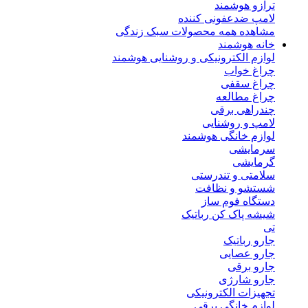
ترازو هوشمند
لامپ ضدعفونی کننده
مشاهده همه محصولات سبک زندگی
خانه هوشمند
لوازم الکترونیکی و روشنایی هوشمند
چراغ خواب
چراغ سقفی
چراغ مطالعه
چندراهی برقی
لامپ و روشنایی
لوازم خانگی هوشمند
سرمایشی
گرمایشی
سلامتی و تندرستی
شستشو و نظافت
دستگاه فوم ساز
شیشه پاک کن رباتیک
تی
جارو رباتیک
جارو عصایی
جارو برقی
جارو شارژی
تجهیزات الکترونیکی
لوازم خانگی برقی