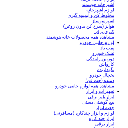
آشپزخانه هوشمند
لوازم آشپزخانه
مخلوط کن و آبمیوه گیری
اسپرسوساز
هواپز (سرخ کن بدون روغن)
کتری برقی
مشاهده همه محصولات خانه هوشمند
لوازم جانبی خودرو
پمپ باد
تشک خودرو
دوربین رانندگی
کارواش
نگهدارنده
یخچال خودرو
دمنده (جت فن)
مشاهده همه لوازم جانبی خودرو
تجهیزات و ابزار
ابزار غیر برقی
پیچ گوشتی دستی
جعبه ابزار
لوازم و ابزار چندکاره (مسافرتی)
ابزار چند کاره
ابزار برقی