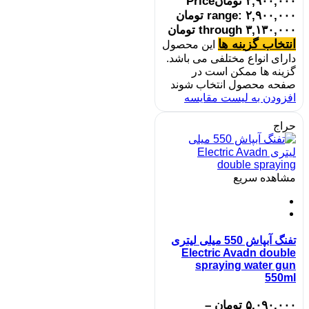
۲,۹۰۰,۰۰۰
تومان
Price
range: ۲,۹۰۰,۰۰۰ تومان
through ۳,۱۳۰,۰۰۰ تومان
انتخاب گزینه ها
این محصول
دارای انواع مختلفی می باشد.
گزینه ها ممکن است در
صفحه محصول انتخاب شوند
افزودن به لیست مقایسه
حراج
مشاهده سریع
تفنگ آبپاش 550 میلی لیتری
Electric Avadn double
spraying water gun
550ml
۵,۰۹۰,۰۰۰
تومان
–