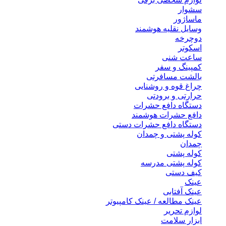
سشوار
ماساژور
وسایل نقلیه هوشمند
دوچرخه
اسکوتر
ساعت شنی
کمپینگ و سفر
بالشت مسافرتی
چراغ قوه و روشنایی
حرارتی و برودتی
دستگاه دافع حشرات
دافع حشرات هوشمند
دستگاه دافع حشرات دستی
کوله پشتی و چمدان
چمدان
کوله پشتی
کوله پشتی مدرسه
کیف دستی
عینک
عینک آفتابی
عینک مطالعه / عینک کامپیوتر
لوازم تحریر
ابزار سلامت