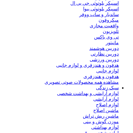
اسپیکر بلوتوثی جی بی ال
اسپیکر بلوتوثی بیوا
ساندبار و ساب ووفر
میکروفون
واقعیت مجازی
تلویزیون
تی وی باکس
مانیتور
دوربین هوشمند
دوربین نظارتی
دوربین ورزشی
هدفون و هندزفری و لوازم جانبی
لوازم جانبی
هدفون و هندزفری
مشاهده همه محصولات صوتی تصویری
سبک زندگی
لوازم آرایشی و بهداشت شخصی
لوازم آرایشی
لوازم اصلاح
ماشین اصلاح
ماشین ریش تراش
موزن گوش و بینی
لوازم بهداشتی
لوازم شخصی برقی