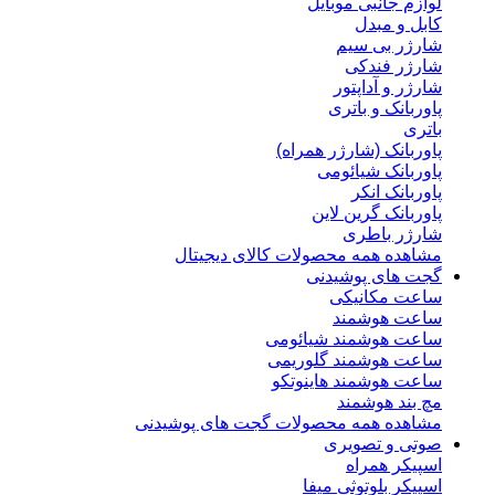
لوازم جانبی موبایل
کابل و مبدل
شارژر بی سیم
شارژر فندکی
شارژر و آداپتور
پاوربانک و باتری
باتری
پاوربانک (شارژر همراه)
پاوربانک شیائومی
پاوربانک انکر
پاوربانک گرین لاین
شارژر باطری
مشاهده همه محصولات کالای دیجیتال
گجت های پوشیدنی
ساعت مکانیکی
ساعت هوشمند
ساعت هوشمند شیائومی
ساعت هوشمند گلوریمی
ساعت هوشمند هاینوتکو
مچ بند هوشمند
مشاهده همه محصولات گجت های پوشیدنی
صوتی و تصویری
اسپیکر همراه
اسپیکر بلوتوثی میفا