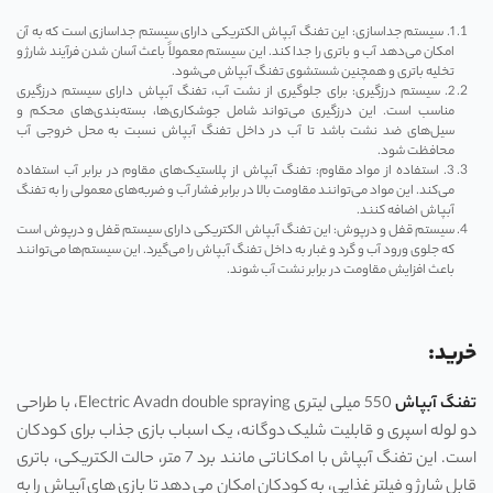
1. سیستم جداسازی: این تفنگ‌ آبپاش الکتریکی دارای سیستم جداسازی است که به آن
امکان می‌دهد آب و باتری را جدا کند. این سیستم معمولاً باعث آسان شدن فرآیند شارژ و
تخلیه باتری و همچنین شستشوی تفنگ آبپاش می‌شود.
2. سیستم درزگیری: برای جلوگیری از نشت آب، تفنگ آبپاش دارای سیستم درزگیری
مناسب است. این درزگیری می‌تواند شامل جوشکاری‌ها، بسته‌بندی‌های محکم و
سیل‌های ضد نشت باشد تا آب در داخل تفنگ آبپاش نسبت به محل خروجی آب
محافظت شود.
3. استفاده از مواد مقاوم: تفنگ آبپاش از پلاستیک‌های مقاوم در برابر آب استفاده
می‌کند. این مواد می‌توانند مقاومت بالا در برابر فشار آب و ضربه‌های معمولی را به تفنگ
آبپاش اضافه کنند.
سیستم قفل و درپوش: این تفنگ‌ آبپاش الکتریکی دارای سیستم قفل و درپوش است
که جلوی ورود آب و گرد و غبار به داخل تفنگ آبپاش را می‌گیرد. این سیستم‌ها می‌توانند
باعث افزایش مقاومت در برابر نشت آب شوند.
خرید:
تفنگ آبپاش
550 میلی لیتری Electric Avadn double spraying، با طراحی
دو لوله اسپری و قابلیت شلیک دوگانه، یک اسباب بازی جذاب برای کودکان
است. این تفنگ آبپاش با امکاناتی مانند برد 7 متر، حالت الکتریکی، باتری
قابل شارژ و فیلتر غذایی، به کودکان امکان می دهد تا بازی های آبپاش را به