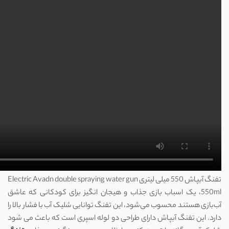
تفنگ آبپاش 550 میلی لیتری Electric Avadn double spraying water gun
550ml، یک اسباب بازی جذاب و هیجان انگیز برای کودکانی که عاشق
آب‌بازی هستند محسوب می‌شود، این تفنگ توانایی شلیک آب با فشار بالا را
دارد. این تفنگ آبپاش دارای طراحی دو لوله اسپری است که باعث می شود