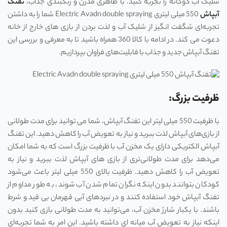
شلیک آب دوگانه را تجربه کنید. با ظاهری مدرن و رنگبندی جذاب،
تفنگ
آبپاش
550 میلی لیتری Electric Avadn double spraying شما را به داشتن
تجربه‌ای شگفت انگیز از شلیک آب و لذت بردن از بازی های خارج از خانه
دعوت می کند. در ادامه با کالا 360 همراه باشید تا به معرفی و بررسی این
تفنگ آبپاش جدید و جذاب با قابلیت‌های فراوان بپردازیم.
ظرفیت بزرگ:
با ظرفیت 550 میلی لیتر این تفنگ آبپاش، شما می توانید برای مدت طولانی
از بازی‌های آبپاش لذت ببرید و نیاز به تعویض آب را کاهش دهید. این تفنگ
آبپاش الکتریکی دارای یک مخزن آب با ظرفیت بزرگ است که به شما امکان
می‌دهد برای مدت طولانی‌تری از بازی های آبپاش لذت ببرید و نیاز به
تعویض آب را کاهش دهید. ظرفیت بالای 550 میلی لیتر باعث می‌شود
کودکان بتوانند بدون اینکه نگران تمام شدن آب شوند، به طور مداوم از
تفنگ آبپاش خود استفاده کنند و در نبردهای آبی قهرمان بی قید و شرط
باشند. با یکبار شارژ مخزن آب، می‌توانید به مدت طولانی بازی کنید بدون
اینکه نیاز به تعویض آب میانه ای داشته باشید. این امر به شما تجربه‌ای