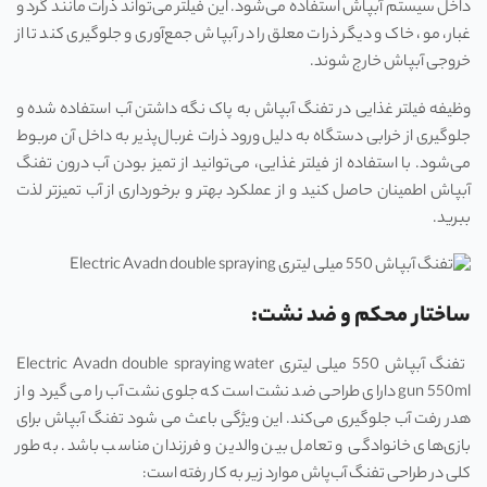
داخل سیستم آبپاش استفاده می‌شود. این فیلتر می‌تواند ذرات مانند گرد و
غبار، مو، خاک و دیگر ذرات معلق را در آبپاش جمع‌آوری و جلوگیری کند تا از
خروجی آبپاش خارج شوند.
وظیفه فیلتر غذایی در تفنگ آبپاش به پاک نگه داشتن آب استفاده شده و
جلوگیری از خرابی دستگاه به دلیل ورود ذرات غربال‌پذیر به داخل آن مربوط
می‌شود. با استفاده از فیلتر غذایی، می‌توانید از تمیز بودن آب درون تفنگ
آبپاش اطمینان حاصل کنید و از عملکرد بهتر و برخورداری از آب تمیزتر لذت
ببرید.
ساختار محکم و ضد نشت:
تفنگ آبپاش 550 میلی لیتری Electric Avadn double spraying water
gun 550ml دارای طراحی ضد نشت است که جلوی نشت آب را می گیرد و از
هدر رفت آب جلوگیری می‌کند. این ویژگی باعث می شود تفنگ آبپاش برای
بازی‌های خانوادگی و تعامل بین والدین و فرزندان مناسب باشد. به طور
کلی در طراحی تفنگ آب‌پاش موارد زیر به کار رفته است: