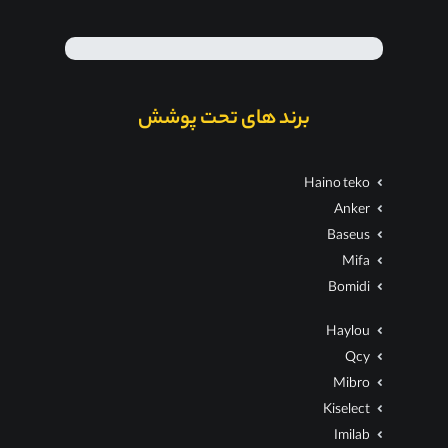
برند های تحت پوشش
Haino teko
Anker
Baseus
Mifa
Bomidi
Haylou
Qcy
Mibro
Kiselect
Imilab