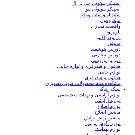
اسپیکر بلوتوثی جی بی ال
اسپیکر بلوتوثی بیوا
ساندبار و ساب ووفر
میکروفون
واقعیت مجازی
تلویزیون
تی وی باکس
مانیتور
دوربین هوشمند
دوربین نظارتی
دوربین ورزشی
هدفون و هندزفری و لوازم جانبی
لوازم جانبی
هدفون و هندزفری
مشاهده همه محصولات صوتی تصویری
سبک زندگی
لوازم آرایشی و بهداشت شخصی
لوازم آرایشی
لوازم اصلاح
ماشین اصلاح
ماشین ریش تراش
موزن گوش و بینی
لوازم بهداشتی
لوازم شخصی برقی