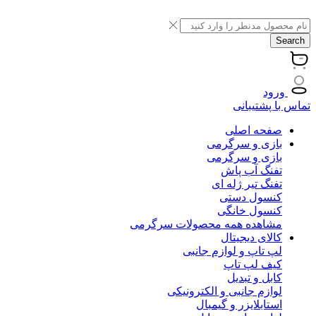
Search
ورود
تماس با پشتیبانی
صفحه اصلی
بازی و سرگرمی
بازی و سرگرمی
تفنگ آب پاش
تفنگ تیر ژله ای
کنسول دستی
کنسول خانگی
مشاهده همه محصولات سرگرمی
کالای دیجیتال
لپ تاپ و لوازم جانبی
کیف لپ تاپ
کابل و تبدیل
لوازم جانبی و الکترونیکی
استابلایزر و گیمبال