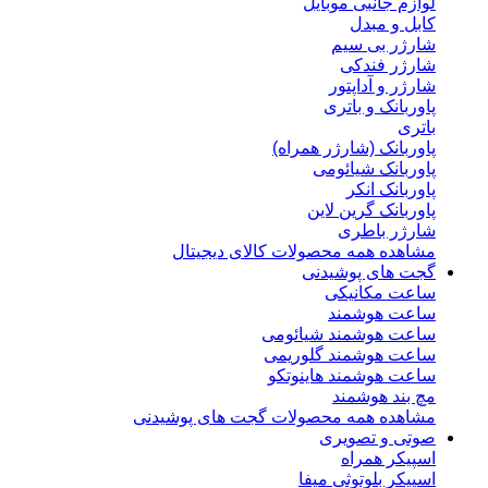
لوازم جانبی موبایل
کابل و مبدل
شارژر بی سیم
شارژر فندکی
شارژر و آداپتور
پاوربانک و باتری
باتری
پاوربانک (شارژر همراه)
پاوربانک شیائومی
پاوربانک انکر
پاوربانک گرین لاین
شارژر باطری
مشاهده همه محصولات کالای دیجیتال
گجت های پوشیدنی
ساعت مکانیکی
ساعت هوشمند
ساعت هوشمند شیائومی
ساعت هوشمند گلوریمی
ساعت هوشمند هاینوتکو
مچ بند هوشمند
مشاهده همه محصولات گجت های پوشیدنی
صوتی و تصویری
اسپیکر همراه
اسپیکر بلوتوثی میفا