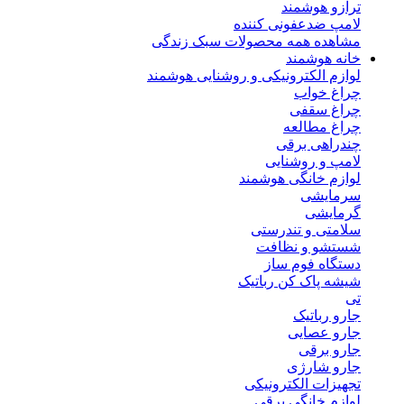
ترازو هوشمند
لامپ ضدعفونی کننده
مشاهده همه محصولات سبک زندگی
خانه هوشمند
لوازم الکترونیکی و روشنایی هوشمند
چراغ خواب
چراغ سقفی
چراغ مطالعه
چندراهی برقی
لامپ و روشنایی
لوازم خانگی هوشمند
سرمایشی
گرمایشی
سلامتی و تندرستی
شستشو و نظافت
دستگاه فوم ساز
شیشه پاک کن رباتیک
تی
جارو رباتیک
جارو عصایی
جارو برقی
جارو شارژی
تجهیزات الکترونیکی
لوازم خانگی برقی