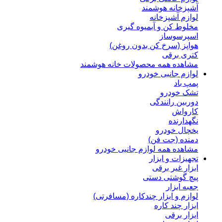
آشپزخانه هوشمند
لوازم آشپزخانه
مخلوط کن و آبمیوه گیری
اسپرسوساز
هواپز (سرخ کن بدون روغن)
کتری برقی
مشاهده همه محصولات خانه هوشمند
لوازم جانبی خودرو
پمپ باد
تشک خودرو
دوربین رانندگی
کارواش
نگهدارنده
یخچال خودرو
دمنده (جت فن)
مشاهده همه لوازم جانبی خودرو
تجهیزات و ابزار
ابزار غیر برقی
پیچ گوشتی دستی
جعبه ابزار
لوازم و ابزار چندکاره (مسافرتی)
ابزار چند کاره
ابزار برقی