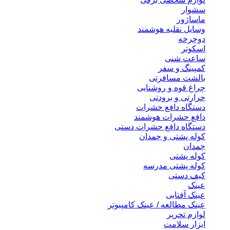
سشوار
ماساژور
وسایل نقلیه هوشمند
دوچرخه
اسکوتر
ساعت شنی
کمپینگ و سفر
بالشت مسافرتی
چراغ قوه و روشنایی
حرارتی و برودتی
دستگاه دافع حشرات
دافع حشرات هوشمند
دستگاه دافع حشرات دستی
کوله پشتی و چمدان
چمدان
کوله پشتی
کوله پشتی مدرسه
کیف دستی
عینک
عینک آفتابی
عینک مطالعه / عینک کامپیوتر
لوازم تحریر
ابزار سلامت