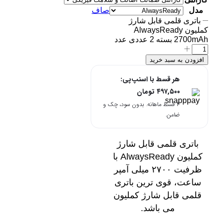
مدل
صاف
باتری قلمی قابل شارژ
کملیون AlwaysReady
2700mAh بسته 2 عددی عدد
افزودن به سبد خرید
هر قسط با اسنپ‌پی:
۴۹۷,۵۰۰
تومان
۴ قسط ماهانه. بدون سود، چک و
ضامن.
باتری قلمی قابل شارژ
کملیون AlwaysReady با
ظرفیت ۲۷۰۰ میلی آمپر
ساعت، قوی ترین باتری
قلمی قابل شارژ کملیون
می باشد.