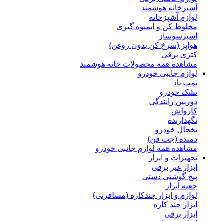
آشپزخانه هوشمند
لوازم آشپزخانه
مخلوط کن و آبمیوه گیری
اسپرسوساز
هواپز (سرخ کن بدون روغن)
کتری برقی
مشاهده همه محصولات خانه هوشمند
لوازم جانبی خودرو
پمپ باد
تشک خودرو
دوربین رانندگی
کارواش
نگهدارنده
یخچال خودرو
دمنده (جت فن)
مشاهده همه لوازم جانبی خودرو
تجهیزات و ابزار
ابزار غیر برقی
پیچ گوشتی دستی
جعبه ابزار
لوازم و ابزار چندکاره (مسافرتی)
ابزار چند کاره
ابزار برقی