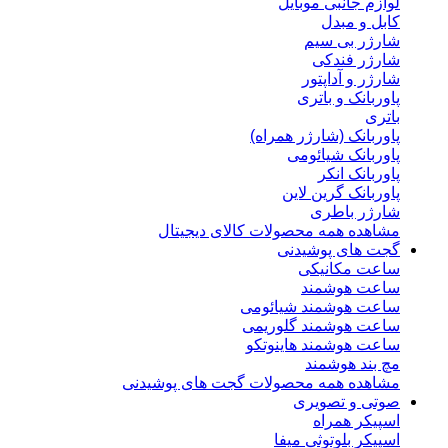
لوازم جانبی موبایل
کابل و مبدل
شارژر بی سیم
شارژر فندکی
شارژر و آداپتور
پاوربانک و باتری
باتری
پاوربانک (شارژر همراه)
پاوربانک شیائومی
پاوربانک انکر
پاوربانک گرین لاین
شارژر باطری
مشاهده همه محصولات کالای دیجیتال
گجت های پوشیدنی
ساعت مکانیکی
ساعت هوشمند
ساعت هوشمند شیائومی
ساعت هوشمند گلوریمی
ساعت هوشمند هاینوتکو
مچ بند هوشمند
مشاهده همه محصولات گجت های پوشیدنی
صوتی و تصویری
اسپیکر همراه
اسپیکر بلوتوثی میفا