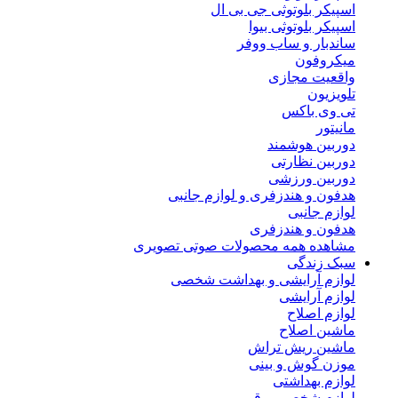
اسپیکر بلوتوثی جی بی ال
اسپیکر بلوتوثی بیوا
ساندبار و ساب ووفر
میکروفون
واقعیت مجازی
تلویزیون
تی وی باکس
مانیتور
دوربین هوشمند
دوربین نظارتی
دوربین ورزشی
هدفون و هندزفری و لوازم جانبی
لوازم جانبی
هدفون و هندزفری
مشاهده همه محصولات صوتی تصویری
سبک زندگی
لوازم آرایشی و بهداشت شخصی
لوازم آرایشی
لوازم اصلاح
ماشین اصلاح
ماشین ریش تراش
موزن گوش و بینی
لوازم بهداشتی
لوازم شخصی برقی