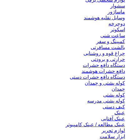
سشوار
ماساژور
وسایل نقلیه هوشمند
دوچرخه
اسکوتر
ساعت شنی
کمپینگ و سفر
بالشت مسافرتی
چراغ قوه و روشنایی
حرارتی و برودتی
دستگاه دافع حشرات
دافع حشرات هوشمند
دستگاه دافع حشرات دستی
کوله پشتی و چمدان
چمدان
کوله پشتی
کوله پشتی مدرسه
کیف دستی
عینک
عینک آفتابی
عینک مطالعه / عینک کامپیوتر
لوازم تحریر
ابزار سلامت