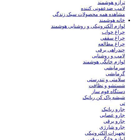
ترازو هوشمند
لامپ ضدعفونی کننده
مشاهده همه محصولات سبک زندگی
خانه هوشمند
لوازم الکترونیکی و روشنایی هوشمند
چراغ خواب
چراغ سقفی
چراغ مطالعه
چندراهی برقی
لامپ و روشنایی
لوازم خانگی هوشمند
سرمایشی
گرمایشی
سلامتی و تندرستی
شستشو و نظافت
دستگاه فوم ساز
شیشه پاک کن رباتیک
تی
جارو رباتیک
جارو عصایی
جارو برقی
جارو شارژی
تجهیزات الکترونیکی
لوازم خانگی برقی