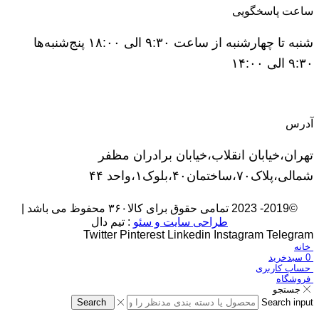
ساعت پاسخگویی
شنبه تا چهارشنبه از ساعت ۹:۳۰ الی ۱۸:۰۰ پنج‌شنبه‌ها
۹:۳۰ الی ۱۴:۰۰
آدرس
تهران،خیابان انقلاب،خیابان برادران مظفر
شمالی،پلاک۷۰،ساختمان۴۰،بلوک۱،واحد ۴۴
©2019- 2023 تمامی حقوق برای کالا۳۶۰ محفوظ می باشد |
طراحی سایت و سئو
: تیم دال
Twitter
Pinterest
Linkedin
Instagram
Telegram
خانه
0
سبدخرید
حساب کاربری
فروشگاه
جستجو
Search
Search input