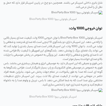
شارژ باتری داخلی اسپیکر می ‌باشند. همچنین دو چرخ در پایین اسپیکر قرار دارد که حمل و
نقل آن را آسان ‌تر می‌ کند.
اسپیکر بلوتوثی بیوا Biva Party Box 1000
توان خروجی 1000 وات:
اسپیکر بلوتوثی Biva Party Box 1000 با توان خروجی 1000 وات، کیفیت صدای بسیار بالایی
را ارائه می ‌دهد. این اسپیکر دارای دو بلندگوی 10 اینچی است که صدای قدرتمند و شفافی را
تولید می‌ کنند. با توان 1000 وات، این اسپیکر قادر است صدای بسیار بلندی را تولید کند که
می ‌تواند یک فضای بزرگ را پوشش دهد. بلندگوهای این
اسپیکر
با کیفیت بالا طراحی شده
‌اند تا صدای واضح و شفافی را ارائه دهند. این ویژگی به خصوص در پخش موسیقی با جزئیات
بالا و صدای خواننده بسیار موثر است.
باس قوی و عمیقی که این اسپیکر دارد، به موسیقی انرژی و هیجان بیشتری می ‌بخشد. باس
قوی به خصوص در موسیقی‌ های الکترونیک و پاپ بسیار تاثیرگذار است. طراحی بلندگوها به
گونه ‌ای است که صدا به طور یکنواخت در تمام جهات پخش می‌ شود، بنابراین همه افراد
حاضر در مهمانی می ‌توانند از کیفیت صدای بالا لذت ببرند. این اسپیکر دارای تنظیمات
مختلفی برای صدا است که به شما امکان می ‌دهد تا باس، تریبل و ولوم صدا را به دلخواه
تنظیم کنید و تجربه شنیداری خود را شخصی ‌سازی کنید.
اسپیکر بلوتوثی بیوا Biva Party Box 1000