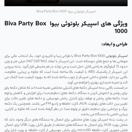
اسپیکر بلوتوثی بیوا Biva Party Box 1000
ویژگی های اسپیکر بلوتوثی بیوا Biva Party Box
1000
طراحی و ابعاد:
اسپیکر بلوتوثی
Biva Party Box 1000 با طراحی زیبا و کاربردی خود، یک انتخاب عالی برای
مهمانی‌ ها و جمع‌ های دوستانه است. این اسپیکر با ابعاد 862*320*340 میلی‌ متر و وزن
حدود 15 کیلوگرم، به راحتی قابل حمل است و می ‌تواند در هر محیطی قرار گیرد. بدنه بیرونی
این اسپیکر از پلاستیک ABS با کیفیت بالا ساخته شده است که علاوه بر زیبایی، مقاومت
بالایی نیز دارد. فضای داخلی اسپیکر از چوب ساخته شده که به بهبود کیفیت صدا کمک می‌
کند و تجربه شنیداری بهتری را فراهم می ‌آورد.
در قسمت بالایی بدنه اسپیکر، دکمه ‌های کنترلی مختلفی تعبیه شده ‌اند که شامل دکمه پاور
برای روشن و خاموش کردن دستگاه، دکمه ‌های تنظیم صدا برای افزایش و کاهش ولوم
صدا، دکمه ‌های پخش و توقف برای کنترل پخش موسیقی، و دکمه ‌های تغییر حالت برای
تغییر بین حالت‌ های بلوتوث، AUX، کارت حافظه و رادیو FM می ‌باشند. همچنین یک دکمه
بزرگ و چرخشی برای تنظیم دقیق ‌تر ولوم صدا در نظر گرفته شده است که علاوه بر کارایی،
زیبایی خاصی به دستگاه می ‌بخشد.
در پشت بدنه اسپیکر، پورت‌ های مختلفی برای اتصال به دستگاه ‌های دیگر وجود دارد که
شامل پورت AUX برای اتصال به دستگاه ‌های مختلف از طریق کابل، پورت USB برای اتصال
فلش مموری، کارت حافظه microSD برای پخش موسیقی از کارت حافظه، و پورت شارژ برای