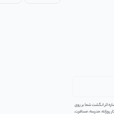
اثر انگشت backpack fingerprint lock که با اشاره اثر انگشت شما بر روی
 روزانه، مدرسه، مسافرت،