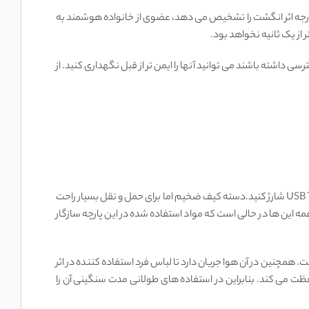
گر اثر انگشت Backpack Fingerprint Lock از کوله پشتی هایی است که به خاطر داشتن تراشه هوشمندی که به صورت 360 درجه اثر انگشت را تشخیص می دهد، عضوی از خانواده هوشمند به
از یک ثانیه نخواهد بود.
سی داشته باشند می توانید آنها را ایمن تر از قبل نگهداری کنید. از
تقریبا تا سه هزار بار می توانید این قفل را بدون نیاز به شارژ مجدد با انگشت خود باز کنید و بعد از این تعداد دفعات نیز می توانید آن را با کابل USB Type-C شارژ کنید.دسته کیف ضخیم اما برای حمل و نقل بسیار راحت
مه این ها در حالی است که مواد استفاده شده در این پارچه سازگار
مچنین در آن هوا جریان دارد تا لباس فرد استفاده کننده در اثر
ظت می کند. بنابراین در استفاده های طولانی مدت سنگینی آن را