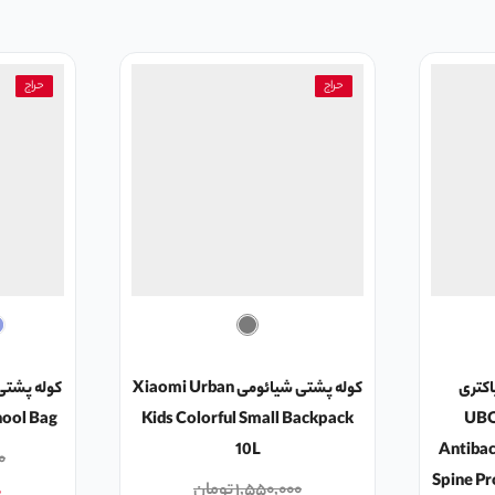
حراج
حراج
اکتری
کوله پشتی شیائومی Xiaomi Urban
UBOT-
Kids Colorful Small Backpack
hool Bag
10L
Antibac
۰
Spine Pr
۱,۵۵۰,۰۰۰
تومان
۰