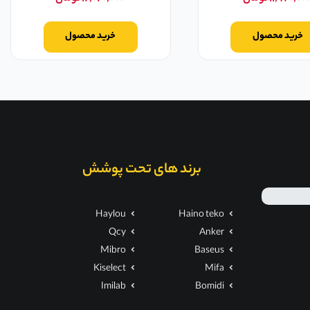
خرید محصول
خرید محصول
برند های تحت پوشش
Haylou
Haino teko
Qcy
Anker
Mibro
Baseus
Kiselect
Mifa
Imilab
Bomidi