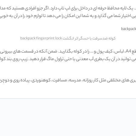
ایه محافظ حرفه‌ ای در داخل برای لپ ‌تاپ دارد. اگر جزو افرادی هستید که مدام
کوله ضدسرقت با حسگر اثر انگشت backpack fingerprint lock
در کنار لپ تاپ های 17 اینچی می توانید دوربین، کتاب و مجله در قطع A4، لباس، کیف پول و … را در کوله بگذارید
نید در آن یک بطری آب معدنی یا حتی تراول ماگ قرار دهید. زیپ روی بند کوله پشت
ری های مختلفی مثل کار روزانه، مدرسه، مسافرت، کوهنوردی، پیاده روی و دوچرخه