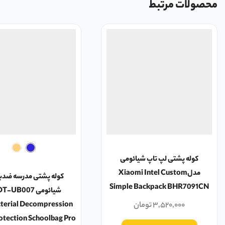
محصولات مرتبط
کوله پشتی لپ تاپ شیائومی
مدلXiaomi Intel Custom
کوله پشتی مدرسه ضدب
Simple Backpack BHR7091CN
شیائومی UB007
۳,۵۲۰,۰۰۰
تومان
terial Decompression
otection Schoolbag Pro