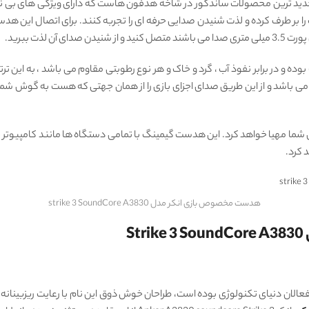
Soundcor یکی از بهترین و جدید ترین محصولات ساندکور در شاخه هدفون هاست که دارای ویژ
 لذت ببرید.
دست با دارا بودن گواهی نامه بین المللی IPX5 ضد آب بوده و در برابر نفوذ آب ، گرد و خاک و هر نوع رطوبتی مق
ارای صدای 7.1 کانال مجازی سوراند می باشد و از این طریق صدای اجزای بازی را از همان جهتی که ه
 شما مهیا خواهد کرد. این هدست گیمینگ با تمامی دستگاه ها مانند کامپیوتر خا
 کرد.
هدست مخصوص بازی انکر مدل strike 3 SoundCore A3830
S
عالان دنیای تکنولوژی بوده است، طراحان خوش ذوق این نام با رعایت ریزبینانه ت