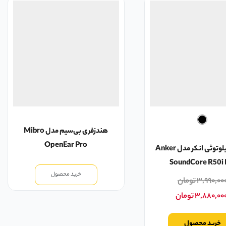
هندزفری بی‌سیم مدل Mibro
OpenEar Pro
هدفون بلوتوثی انکر مدل Anker
SoundCore R50i
خرید محصول
۳,۹۹۰,۰۰
تومان
۳,۸۸۰,۰۰
تومان
خرید محصول