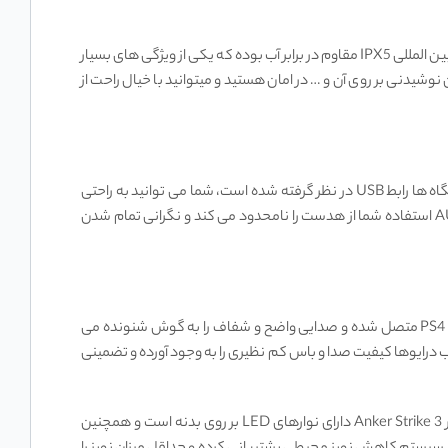
همانطور که گفتیم هدفون Anker Soundcore Strike 3 A3830 دارای ویژگی ‌های بسیار زیادی می باشد. بدنه این محصول با دارا بودن گواهینامه بین ‌المللی IPX5 مقاوم در برابر آب بوده که یکی از ویژگی‌ های بسیار
شیدنی بر روی آن و … در امان هستید و میتوانید با خیال راحت از
هدست گیمینگ Anker Soundcore Strike 3 A3830 با تمامی دستگاه‌ ها سازگار بوده و بسیار پر کاربرد می باشد، برای اتصال این هدست به دستگاه ‌ها رابط USB در نظر گرفته شده است، شما می توانید به راحتی
هدست را به تمامی دستگاه ‌هایی که دارای پورت رابط USB می باشند متصل کنید و از شنیدن صدای آن لذت ببرید. اتصال با‌ سیم از طریق پورت AUX استفاده شما از هدست را نامحدود می کند و نگرانی تمام شدن
هدفون انکر Anker Strike 3 A3830 به صورت با سیم و توسط USB-A به دستگاه های سازگار نظیر سیستم های خانگی، لپ تاپ و کنسول بازی PS4 متصل شده و صدایی واضح و شفاف را به گوش شنونده می
از درایوهایی با قطر حدودی 52 میلی متر بهره برده است. قطر مناسب درایوها کیفیت صدا و باس کم نظیری را به وجود آورده و تضمینی
نکته قابل توجه این است که توسط این هدست خوش ساخت پخش صدای 7.1 کانال virtual surround صورت می گیرد. هدست گیمینگ سیم دار Anker Strike 3 دارای نوارهای LED بر روی بدنه است و همچنین