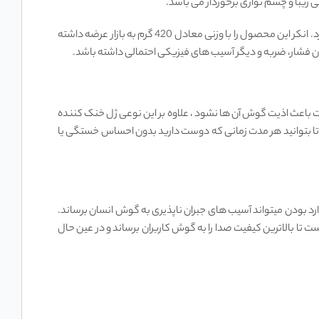
فضای ارگونومیکی این هدست درون خود درایورهای صدا، باتری، میکروفون، چیپ های هوشمند و دیگر قطعات جای داده و زیبایی چشم نوازی دارد. انکر این محصول را با وزنی معادل 420 گرم به بازار عرضه داشته
فشار، ضربه و دیگر آسیب های فیزیکی احتمالی داشته باشد.
دت باعث اذیت گوش آن ها نشود ، علاوه بر این نوعی ژل خنک کننده
تا بتوانید هر مدت زمانی که دوست دارید بدون احساس خستگی یا
د بودن میتواند آسیب‌ های جبران ناپذیری به گوش انسان برساند.
ت تا بالاترین کیفیت صدا را به گوش کاربران برساند و در عین حال