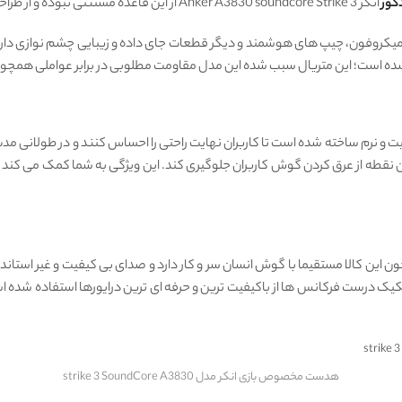
کور
انکر Anker A3830 soundcore Strike 3 از این قاعده مستثنی نبوده و از طراحی زیبا و چشم نوازی برخوردار می باشد.
ه است؛ این متریال سبب شده این مدل مقاومت مطلوبی در برابر عواملی همچون 
یت و نرم ساخته شده است تا کاربران نهایت راحتی را احساس کنند و در طولانی م
 نقطه از عرق کردن گوش کاربران جلوگیری کند. این ویژگی به شما کمک می کند 
ین کالا مستقیما با گوش انسان سر و کار دارد و صدای بی‌ کیفیت و غیر استاندار
درست فرکانس‌ ها از باکیفیت ‌ترین و حرفه ‌ای‌ ترین درایور‌ها استفاده شده اس
هدست مخصوص بازی انکر مدل strike 3 SoundCore A3830