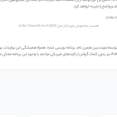
میکروفون مورد استفاده در این هدست متحرک است و با حساسیت 113 دسی بل می‌ توانید از آن استفاده کنید.لازم ب
 و واضح را تجربه خواهد کرد.
هدست مخصوص بازی انکر مدل strike 3 SoundCore A3830
انی انکر توسط مهندسین همین نام، برنامه نویسی شده، همراه همیشگی این تولیدات 
انکر Anker Strike 3 نیز بدون کمک گرفتن از کلیدهای فیزیکی مزاحم، با وجود این برن