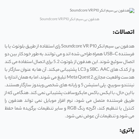
هدفون بی سیم انکر Soundcore VR P10
اتصالات:
هدفون بی سیم انکر Soundcore VR P10 رای استفاده از طریق بلوتوث یا با
فرستنده USB-C همراه طراحی شده ‌اند و می توانند به ‌طور خودکار بین دو
اتصال سوئیچ شوند. این هدفون از بلوتوث 5.2 برای اتصال استفاده می کند
و از کدک های SBC، AAC و LC3 پشتیبانی میکند. آن ها به عنوان سازگار با
هدست واقعیت مجازی Meta Quest 2 تبلیغ می شوند، اما به همان اندازه با
نینتندو سوییچ، پلی استیشن 5 و رایانه ‌های شخصی ویندوز سازگار هستند.
با این حال، با ایکس باکس مایکروسافت پشتیبانی نمی کند. هنگامی که از
طریق فرستنده متصل می شود، نرم افزار موبایل نمی تواند هدفون را
کنترل یا تنظیم کند، اگرچه رنگ RGB و سایر تنظیمات برگزیده شما حفظ
می شود و تنظیمات آن عوض نمی شود.
باتری: