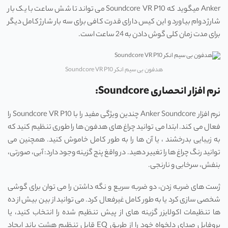
Anker میگوید که Soundcore VR P10 می تواند تا شش ساعت با یک بار
شارژ دوام بیاورد و این کیس دارای قدرت کافی برای سه بار شارژ کامل دیگر
برای مدت زمان کلی گوش دادن به 24 ساعت است.
هدفون بی سیم انکر Soundcore VR P10
نرم افزار انحصاری Soundcore:
نرم افزار Anker Soundcore چندین ویژگی مفید را با Soundcore VR P10 را
فعال می کند. ابتدا می توانید چراغ‌ های هدفون ها را طوری تنظیم کنید که
به زیبایی بدرخشند ، یا آن ‌ها را به ‌طور کامل خاموش کنید. همچنین می
توانید رنگ چراغ‌ ها را تغییر دهید. در واقغ پنج گزینه وجود دارد: آبی، صورتی،
بنفش، سرخابی و نارنجی.
ژست ‌های ضربه زدن، دو ضربه سریع و نگه ‌داشتن را می توان برای گوشی
شخصی‌ سازی کرد یا به طور کامل غیرفعال کرد. می توانید از بین بیش از ده‌
ها تنظیمات اکولایزر گزینه‌ های از پیش تنظیم‌ شده را انتخاب کنید، یا
پروفایل صدای دلخواه خود را از طریق EQ قابل تنظیم هشت باند ایجاد