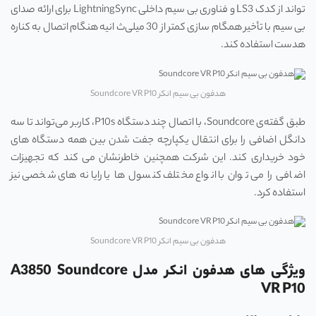
تواند از کدک LS3 و فناوری بی‌ سیم داخلی LightningSync برای ارائه صدای
بی ‌سیم با تأخیر همگام‌ سازی کمتر از 30 میلی‌ث انیه هنگام اتصال به کناره
هدست استفاده کند.
هدفون بی سیم انکر Soundcore VR P10
طبق گفته‌ی Soundcore، با اتصال چند دستگاه P10s، کاربر می‌تواند تا سه
دانگل اضافی را برای انتقال یکپارچه جفت شدن بین همه دستگاه ‌های
خود خریداری کند. این شرکت همچنین خاطرنشان می‌ کند که تجهیزات
اضافی را می ‌توان با انواع مختلف کنسول ‌ها یا رایانه‌ های شخصی نیز
استفاده کرد.
هدفون بی سیم انکر Soundcore VR P10
ویژگی های هدفون انکر مدل A3850 Soundcore
VR P10