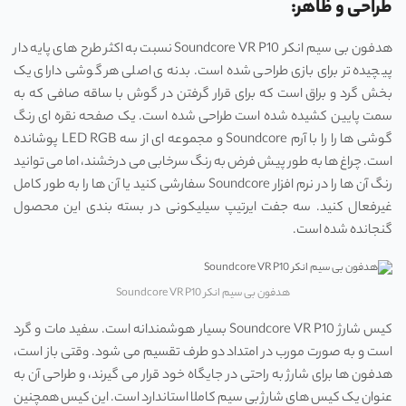
طراحی و ظاهر:
هدفون بی سیم انکر Soundcore VR P10 نسبت به اکثر طرح‌ های پایه ‌دار
پیچیده ‌تر برای بازی طراحی شده است. بدنه ی اصلی هر گوشی دارای یک
بخش گرد و براق است که برای قرار گرفتن در گوش با ساقه صافی که به
سمت پایین کشیده شده است طراحی شده است. یک صفحه نقره ای رنگ
گوشی‌ ها را را با آرم Soundcore و مجموعه ای از سه LED RGB پوشانده
است. چراغ‌ ها به ‌طور پیش ‌فرض به رنگ سرخابی می درخشند، اما می توانید
رنگ آن‌ ها را در نرم افزار Soundcore سفارشی کنید یا آن‌ ها را به طور کامل
غیرفعال کنید. سه جفت ایرتیپ سیلیکونی در بسته بندی این محصول
گنجانده شده است.
هدفون بی سیم انکر Soundcore VR P10
کیس شارژ Soundcore VR P10 بسیار هوشمندانه است. سفید مات و گرد
است و به صورت مورب در امتداد دو طرف تقسیم می شود. وقتی باز است،
هدفون ها برای شارژ به راحتی در جایگاه خود قرار می گیرند، و طراحی آن به
عنوان یک کیس های شارژ بی سیم کاملا استاندارد است. این کیس همچنین