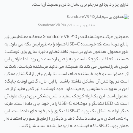
دارای چراغ دایره ای در جلو برای نشان دادن وضعیت آن است.
هدفون بی سیم انکر Soundcore VR P10
همچنین حرکت هوشمندانه در Soundcore VR P10 محفظه مغناطیسی زیر
بالای درب است ،که فرستنده USB-C همراه را به طور ایمن نگه می دارد. به
طور معمول، هدفون های بی سیم فاقد فضای ذخیره سازی برای فرستنده
هستند، که اغلب کوچک است و به راحتی از دست می رود. اما طراحی این
کیس شارژ تضمین می کند که همیشه می دانید فرستنده کجاست. شکاف
آن عمیق است و خود فرستنده صاف است، بنابراین برخی از انگشتان ممکن
است در برداشتن آن مشکل داشته باشند. با این حال، گاهی اوقات جایگاه
امن بر سهولت دسترسی ارجحیت دارد. خود فرستنده نیز کمی مفیدتر از حد
معمول است. این یک لوله کوچک سفید با شنل مشکی براق در یک طرف آن
است که LED نشانگر و دوشاخه USB-C را در خود جای داده است. طرف
دیگر لوله به شکل یک پورت USB-C دیگری را در خود جای داده است. این
به شما امکان می دهد دستگاه ‌های دیگر را از طریق عبور با استفاده از
همان پورت USB-C که فرستنده به آن وصل شده است، شارژ کنید.