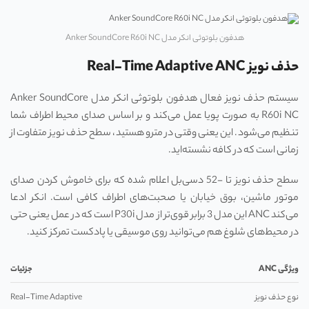
هدفون بلوتوثی انکر مدل Anker SoundCore R60i NC
حذف نویز Real-Time Adaptive ANC
سیستم حذف نویز فعال هدفون بلوتوثی انکر مدل Anker SoundCore
R60i NC به صورت پویا عمل می‌کند و بر اساس صدای محیط اطراف شما
تنظیم می‌شود. این یعنی وقتی در مترو هستید، سطح حذف نویز متفاوت از
زمانی است که در کافه نشسته‌اید.
سطح حذف نویز تا -52 دسی‌بل اعلام شده که برای خاموش کردن صدای
موتور ماشین، بوق خیابان یا صحبت‌های اطراف کافی است. انکر ادعا
می‌کند ANC این مدل 3 برابر قوی‌تر از مدل P30i است که در عمل یعنی حتی
در محیط‌های شلوغ هم می‌توانید روی موسیقی یا پادکست تمرکز کنید.
ویژگی
ANC
جزئیات
نوع حذف نویز
Real-Time Adaptive