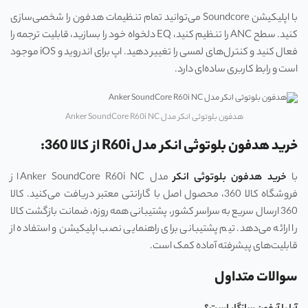
با اپلیکیشن Soundcore می‌توانید تمام تنظیمات هدفون را شخصی‌سازی
کنید. سطح ANC را تنظیم کنید، EQ دلخواه خود را بسازید، قابلیت ترجمه را
فعال کنید و کنترل‌های لمسی را تغییر دهید. اپ برای اندروید و iOS موجود
است و رابط کاربری ساده‌ای دارد.
هدفون بلوتوثی انکر مدل Anker SoundCore R60i NC
خرید هدفون بلوتوثی انکر مدل R60i از کالا 360:
با
خرید هدفون بلوتوثی انکر
مدل Anker SoundCore R60i NC از
فروشگاه کالا 360، محصول اصل با گارانتی معتبر دریافت می‌کنید. کالا
360 ارسال سریع به سراسر کشور، پشتیبانی همه روزه، ضمانت بازگشت کالا
را ارائه می‌دهد. تیم پشتیبانی برای راهنمایی نصب اپلیکیشن و استفاده از
قابلیت‌های پیشرفته آماده کمک است.
سوالات متداول