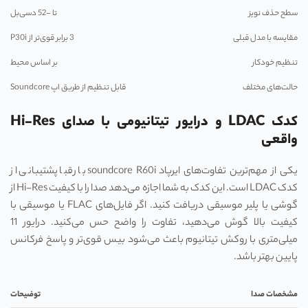
سطح حذف نویز
تا -52 دسی‌بل
مقایسه با مدل قبلی
3 برابر قوی‌تر از P30i
تنظیم خودکار
بر اساس محیط
حالت‌های مختلف
قابل تنظیم از طریق اپ Soundcore
کدک LDAC و درایور تیتانیومی با صدای Hi-Res
واقعی
یکی از مهم‌ترین تفاوت‌های ایرپاد soundcore R60i با رقبا پشتیبانی از
کدک LDAC است. این کدک به شما اجازه می‌دهد صدا را با کیفیت Hi-Res از
گوشی یا پلیر موسیقی دریافت کنید. اگر فایل‌های FLAC یا موسیقی با
کیفیت بالا گوش می‌دهید، تفاوت را واضح حس می‌کنید. درایور 11
میلی‌متری با روکش تیتانیوم باعث می‌شود بیس قوی‌تر و پاسخ فرکانس
پایین بهتر باشد.
مشخصات صدا
توضیحات