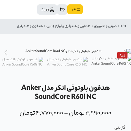
ورود
منو
خانه
صوتی و تصویری
هدفون و هندزفری و لوازم جانبی
هدفون و هندزفری
ویژه
هدفون بلوتوثی انکر مدل Anker
SoundCore R60i NC
۴,۹۹۰,۰۰۰
تومان
–
۴,۷۷۰,۰۰۰
تومان
گارانتی