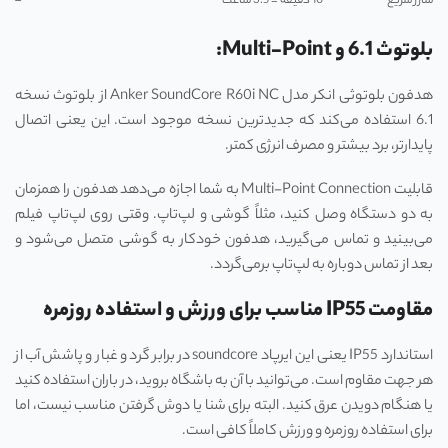
شارژ سریع
10 دقیقه = 3.5 ساعت
–
بلوتوث 6.1 و Multi-Point:
هدفون بلوتوثی انکر مدل Anker SoundCore R60i NC از بلوتوث نسخه
6.1 استفاده می‌کند که جدیدترین نسخه موجود است. این یعنی اتصال
پایدارتر، برد بیشتر و مصرف انرژی کمتر.
قابلیت Multi-Point Connection به شما اجازه می‌دهد هدفون را همزمان
به دو دستگاه وصل کنید، مثلاً گوشی و لپ‌تاپ. وقتی روی لپ‌تاپ فیلم
می‌بینید و تماس می‌گیرید، هدفون خودکار به گوشی متصل می‌شود و
بعد از تماس دوباره به لپ‌تاپ برمی‌گردد.
مقاومت IP55 مناسب برای ورزش و استفاده روزمره
استاندارد IP55 یعنی این ایرپاد soundcore در برابر گرد و غبار و پاشش آب از
هر جهت مقاوم است. می‌توانید با آن به باشگاه بروید، در باران استفاده کنید
یا هنگام دویدن عرق کنید. البته برای شنا یا دوش گرفتن مناسب نیست، اما
برای استفاده روزمره و ورزش کاملاً کافی است.