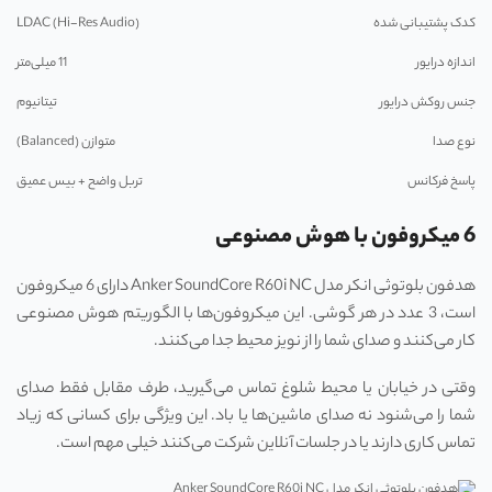
کدک پشتیبانی شده
LDAC (Hi-Res Audio)
اندازه درایور
11 میلی‌متر
جنس روکش درایور
تیتانیوم
نوع صدا
متوازن (Balanced)
پاسخ فرکانس
تربل واضح + بیس عمیق
6 میکروفون با هوش مصنوعی
هدفون بلوتوثی انکر مدل Anker SoundCore R60i NC دارای 6 میکروفون
است، 3 عدد در هر گوشی. این میکروفون‌ها با الگوریتم هوش مصنوعی
کار می‌کنند و صدای شما را از نویز محیط جدا می‌کنند.
وقتی در خیابان یا محیط شلوغ تماس می‌گیرید، طرف مقابل فقط صدای
شما را می‌شنود نه صدای ماشین‌ها یا باد. این ویژگی برای کسانی که زیاد
تماس کاری دارند یا در جلسات آنلاین شرکت می‌کنند خیلی مهم است.