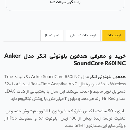
پاسخگوی سوالات شما
توضیحات
توضیحات تکمیلی
نظرات (0)
خرید و معرفی هدفون بلوتوثی انکر مدل Anker
SoundCore R60i NC
هدفون بلوتوثی انکر
مدل Anker SoundCore R60i NC یک ایرباد True
Wireless با حذف نویز فعال Real-Time Adaptive ANC است که تا -52
دسی‌بل نویز محیط را حذف می‌کند. این مدل با پشتیبانی از کدک LDAC
صدای Hi-Res ارائه می‌دهد و درایور 11 میلی‌متری با روکش تیتانیوم دارد.
باتری تا 50 ساعت با کیس شارژ، 6 میکروفون با الگوریتم هوش مصنوعی،
قابلیت ترجمه زنده بیش از 100 زبان، بلوتوث 6.1 و مقاومت IP55 از
ویژگی‌های این هندزفری anker است.