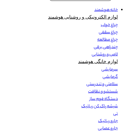
خانه هوشمند
لوازم الکترونیکی و روشنایی هوشمند
چراغ خواب
چراغ سقفی
چراغ مطالعه
چندراهی برقی
لامپ و روشنایی
لوازم خانگی هوشمند
سرمایشی
گرمایشی
سلامتی و تندرستی
شستشو و نظافت
دستگاه فوم ساز
شیشه پاک کن رباتیک
تی
جارو رباتیک
جارو عصایی