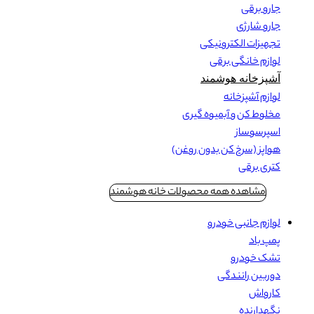
جارو برقی
جارو شارژی
تجهیزات الکترونیکی
لوازم خانگی برقی
آشپزخانه هوشمند
لوازم آشپزخانه
مخلوط کن و آبمیوه گیری
اسپرسوساز
هواپز (سرخ کن بدون روغن)
کتری برقی
مشاهده همه محصولات خانه هوشمند
لوازم جانبی خودرو
پمپ باد
تشک خودرو
دوربین رانندگی
کارواش
نگهدارنده