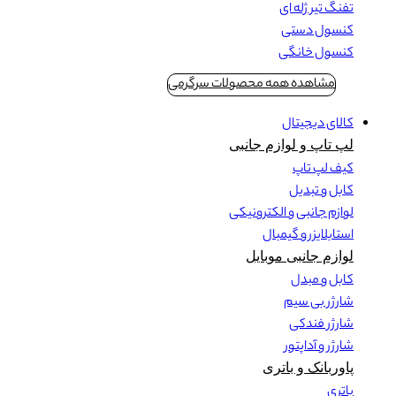
تفنگ تیر ژله ای
کنسول دستی
کنسول خانگی
مشاهده همه محصولات سرگرمی
کالای دیجیتال
لپ تاپ و لوازم جانبی
کیف لپ تاپ
کابل و تبدیل
لوازم جانبی و الکترونیکی
استابلایزر و گیمبال
لوازم جانبی موبایل
کابل و مبدل
شارژر بی سیم
شارژر فندکی
شارژر و آداپتور
پاوربانک و باتری
باتری