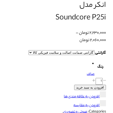
انکر مدل
Soundcore P25i
۲,۲۳۰,۰۰۰
تومان
–
Price
۲,۰۶۰,۰۰۰
تومان
range:
گارانتی
۲,۰۶۰,۰۰۰ تومان
through
رنگ
۲,۲۳۰,۰۰۰ تومان
صاف
هدفون
بلوتوثی
افزودن به سبد خرید
انکر
افزودن به علاقه مندی ها
مدل
افزودن به مقایسه
Soundcore
Categories:
صوتی و تصویری
,
P25i