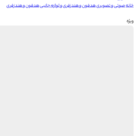
خانه
صوتی و تصویری
هدفون و هندزفری و لوازم جانبی
هدفون و هندزفری
ویژه