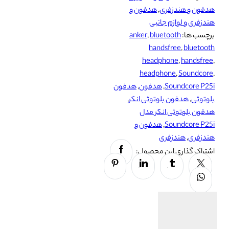
هدفون و هندزفری
,
هدفون و
عدد
هندزفری و لوازم جانبی
برچسب ها:
bluetooth
,
anker
handsfree
,
bluetooth
headphone
,
handsfree
,
headphone
,
Soundcore
,
Soundcore P25i
,
هدفون
,
هدفون
بلوتوثی
,
هدفون بلوتوثی انکر
,
هدفون بلوتوثی انکر مدل
Soundcore P25i
,
هدفون و
هندزفری
,
هندزفری
Facebook
اشتراک گذاری این محصول:
Pinterest
Linkedin
Tumblr
Twitter
Whatsapp