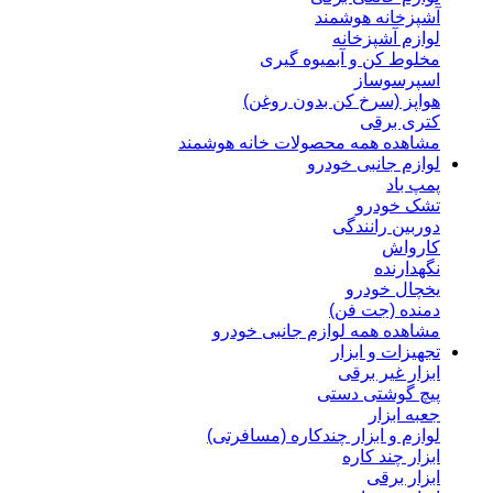
آشپزخانه هوشمند
لوازم آشپزخانه
مخلوط کن و آبمیوه گیری
اسپرسوساز
هواپز (سرخ کن بدون روغن)
کتری برقی
مشاهده همه محصولات خانه هوشمند
لوازم جانبی خودرو
پمپ باد
تشک خودرو
دوربین رانندگی
کارواش
نگهدارنده
یخچال خودرو
دمنده (جت فن)
مشاهده همه لوازم جانبی خودرو
تجهیزات و ابزار
ابزار غیر برقی
پیچ گوشتی دستی
جعبه ابزار
لوازم و ابزار چندکاره (مسافرتی)
ابزار چند کاره
ابزار برقی