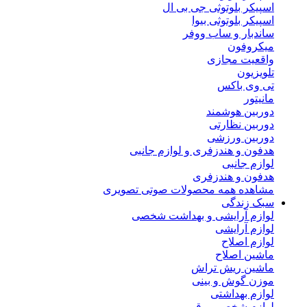
اسپیکر بلوتوثی جی بی ال
اسپیکر بلوتوثی بیوا
ساندبار و ساب ووفر
میکروفون
واقعیت مجازی
تلویزیون
تی وی باکس
مانیتور
دوربین هوشمند
دوربین نظارتی
دوربین ورزشی
هدفون و هندزفری و لوازم جانبی
لوازم جانبی
هدفون و هندزفری
مشاهده همه محصولات صوتی تصویری
سبک زندگی
لوازم آرایشی و بهداشت شخصی
لوازم آرایشی
لوازم اصلاح
ماشین اصلاح
ماشین ریش تراش
موزن گوش و بینی
لوازم بهداشتی
لوازم شخصی برقی