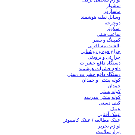
سشوار
ماساژور
وسایل نقلیه هوشمند
دوچرخه
اسکوتر
ساعت شنی
کمپینگ و سفر
بالشت مسافرتی
چراغ قوه و روشنایی
حرارتی و برودتی
دستگاه دافع حشرات
دافع حشرات هوشمند
دستگاه دافع حشرات دستی
کوله پشتی و چمدان
چمدان
کوله پشتی
کوله پشتی مدرسه
کیف دستی
عینک
عینک آفتابی
عینک مطالعه / عینک کامپیوتر
لوازم تحریر
ابزار سلامت