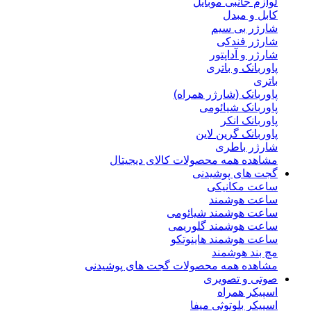
لوازم جانبی موبایل
کابل و مبدل
شارژر بی سیم
شارژر فندکی
شارژر و آداپتور
پاوربانک و باتری
باتری
پاوربانک (شارژر همراه)
پاوربانک شیائومی
پاوربانک انکر
پاوربانک گرین لاین
شارژر باطری
مشاهده همه محصولات کالای دیجیتال
گجت های پوشیدنی
ساعت مکانیکی
ساعت هوشمند
ساعت هوشمند شیائومی
ساعت هوشمند گلوریمی
ساعت هوشمند هاینوتکو
مچ بند هوشمند
مشاهده همه محصولات گجت های پوشیدنی
صوتی و تصویری
اسپیکر همراه
اسپیکر بلوتوثی میفا