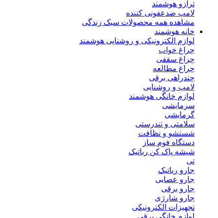
ترازو هوشمند
لامپ ضدعفونی کننده
مشاهده همه محصولات سبک زندگی
خانه هوشمند
لوازم الکترونیکی و روشنایی هوشمند
چراغ خواب
چراغ سقفی
چراغ مطالعه
چندراهی برقی
لامپ و روشنایی
لوازم خانگی هوشمند
سرمایشی
گرمایشی
سلامتی و تندرستی
شستشو و نظافت
دستگاه فوم ساز
شیشه پاک کن رباتیک
تی
جارو رباتیک
جارو عصایی
جارو برقی
جارو شارژی
تجهیزات الکترونیکی
لوازم خانگی برقی