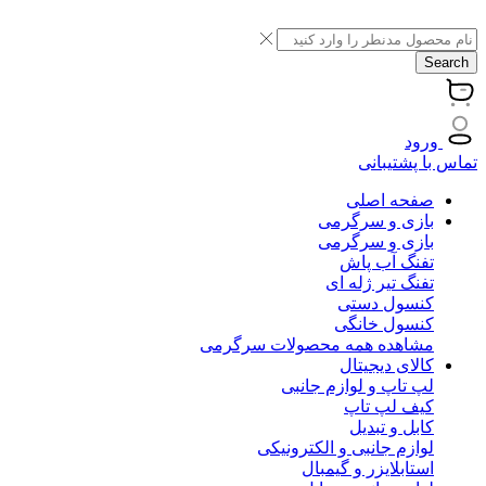
Search
ورود
تماس با پشتیبانی
صفحه اصلی
بازی و سرگرمی
بازی و سرگرمی
تفنگ آب پاش
تفنگ تیر ژله ای
کنسول دستی
کنسول خانگی
مشاهده همه محصولات سرگرمی
کالای دیجیتال
لپ تاپ و لوازم جانبی
کیف لپ تاپ
کابل و تبدیل
لوازم جانبی و الکترونیکی
استابلایزر و گیمبال