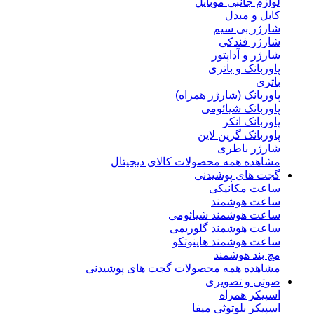
لوازم جانبی موبایل
کابل و مبدل
شارژر بی سیم
شارژر فندکی
شارژر و آداپتور
پاوربانک و باتری
باتری
پاوربانک (شارژر همراه)
پاوربانک شیائومی
پاوربانک انکر
پاوربانک گرین لاین
شارژر باطری
مشاهده همه محصولات کالای دیجیتال
گجت های پوشیدنی
ساعت مکانیکی
ساعت هوشمند
ساعت هوشمند شیائومی
ساعت هوشمند گلوریمی
ساعت هوشمند هاینوتکو
مچ بند هوشمند
مشاهده همه محصولات گجت های پوشیدنی
صوتی و تصویری
اسپیکر همراه
اسپیکر بلوتوثی میفا