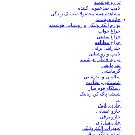
ترازو هوشمند
لامپ ضدعفونی کننده
مشاهده همه محصولات سبک زندگی
خانه هوشمند
لوازم الکترونیکی و روشنایی هوشمند
چراغ خواب
چراغ سقفی
چراغ مطالعه
چندراهی برقی
لامپ و روشنایی
لوازم خانگی هوشمند
سرمایشی
گرمایشی
سلامتی و تندرستی
شستشو و نظافت
دستگاه فوم ساز
شیشه پاک کن رباتیک
تی
جارو رباتیک
جارو عصایی
جارو برقی
جارو شارژی
تجهیزات الکترونیکی
لوازم خانگی برقی