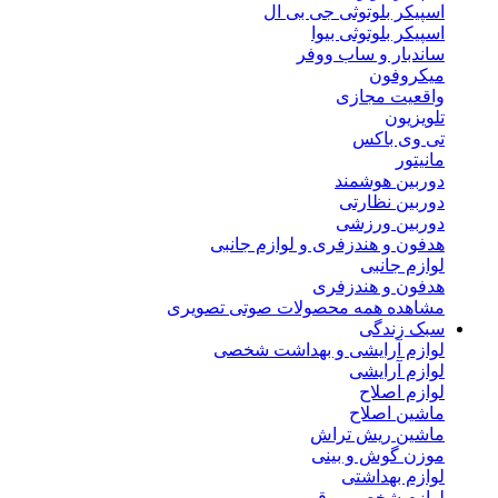
اسپیکر بلوتوثی جی بی ال
اسپیکر بلوتوثی بیوا
ساندبار و ساب ووفر
میکروفون
واقعیت مجازی
تلویزیون
تی وی باکس
مانیتور
دوربین هوشمند
دوربین نظارتی
دوربین ورزشی
هدفون و هندزفری و لوازم جانبی
لوازم جانبی
هدفون و هندزفری
مشاهده همه محصولات صوتی تصویری
سبک زندگی
لوازم آرایشی و بهداشت شخصی
لوازم آرایشی
لوازم اصلاح
ماشین اصلاح
ماشین ریش تراش
موزن گوش و بینی
لوازم بهداشتی
لوازم شخصی برقی