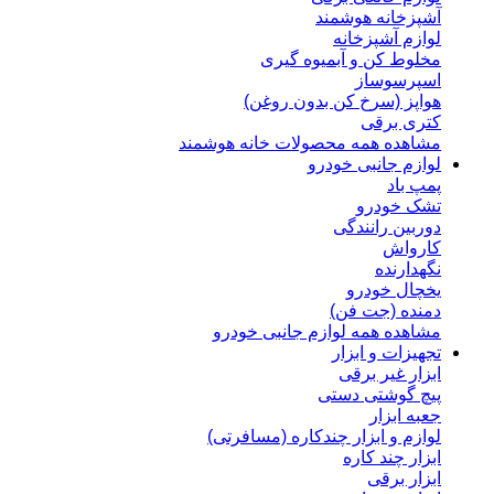
آشپزخانه هوشمند
لوازم آشپزخانه
مخلوط کن و آبمیوه گیری
اسپرسوساز
هواپز (سرخ کن بدون روغن)
کتری برقی
مشاهده همه محصولات خانه هوشمند
لوازم جانبی خودرو
پمپ باد
تشک خودرو
دوربین رانندگی
کارواش
نگهدارنده
یخچال خودرو
دمنده (جت فن)
مشاهده همه لوازم جانبی خودرو
تجهیزات و ابزار
ابزار غیر برقی
پیچ گوشتی دستی
جعبه ابزار
لوازم و ابزار چندکاره (مسافرتی)
ابزار چند کاره
ابزار برقی