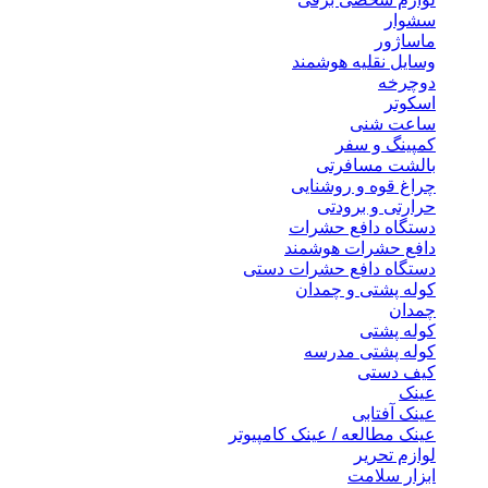
سشوار
ماساژور
وسایل نقلیه هوشمند
دوچرخه
اسکوتر
ساعت شنی
کمپینگ و سفر
بالشت مسافرتی
چراغ قوه و روشنایی
حرارتی و برودتی
دستگاه دافع حشرات
دافع حشرات هوشمند
دستگاه دافع حشرات دستی
کوله پشتی و چمدان
چمدان
کوله پشتی
کوله پشتی مدرسه
کیف دستی
عینک
عینک آفتابی
عینک مطالعه / عینک کامپیوتر
لوازم تحریر
ابزار سلامت