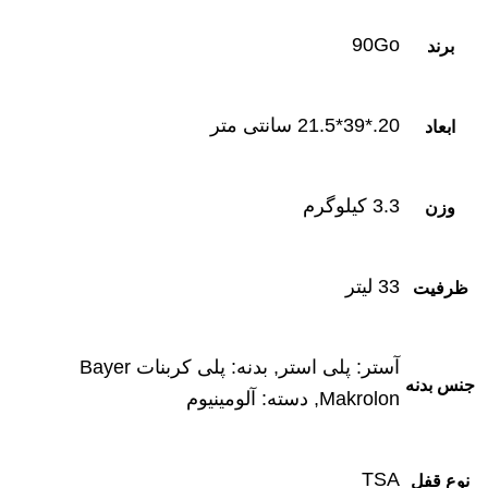
90Go
برند
20.*39*21.5 سانتی متر
ابعاد
3.3 کیلوگرم
وزن
33 لیتر
ظرفیت
آستر: پلی استر, بدنه: پلی کربنات Bayer
جنس بدنه
Makrolon, دسته: آلومینیوم
TSA
نوع قفل