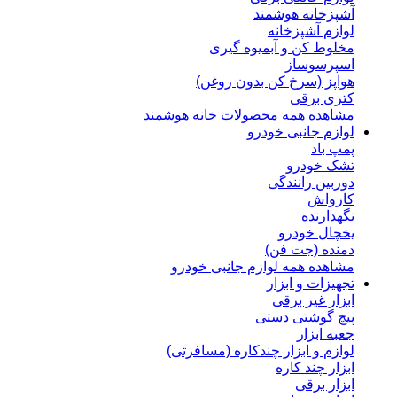
آشپزخانه هوشمند
لوازم آشپزخانه
مخلوط کن و آبمیوه گیری
اسپرسوساز
هواپز (سرخ کن بدون روغن)
کتری برقی
مشاهده همه محصولات خانه هوشمند
لوازم جانبی خودرو
پمپ باد
تشک خودرو
دوربین رانندگی
کارواش
نگهدارنده
یخچال خودرو
دمنده (جت فن)
مشاهده همه لوازم جانبی خودرو
تجهیزات و ابزار
ابزار غیر برقی
پیچ گوشتی دستی
جعبه ابزار
لوازم و ابزار چندکاره (مسافرتی)
ابزار چند کاره
ابزار برقی