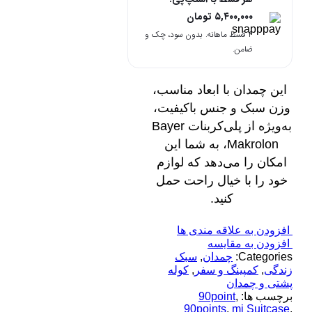
۵,۴۰۰,۰۰۰
تومان
۴ قسط ماهانه. بدون سود، چک و
ضامن.
این چمدان با ابعاد مناسب،
وزن سبک و جنس باکیفیت،
به‌ویژه از پلی‌کربنات Bayer
Makrolon، به شما این
امکان را می‌دهد که لوازم
خود را با خیال راحت حمل
کنید.
افزودن به علاقه مندی ها
افزودن به مقایسه
Categories:
چمدان
,
سبک
زندگی
,
کمپینگ و سفر
,
کوله
پشتی و چمدان
برچسب ها:
,
90point
90points
,
mi Suitcase
,