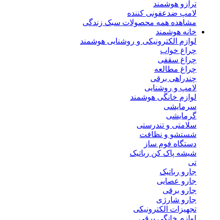
ترازو هوشمند
لامپ ضدعفونی کننده
مشاهده همه محصولات سبک زندگی
خانه هوشمند
لوازم الکترونیکی و روشنایی هوشمند
چراغ خواب
چراغ سقفی
چراغ مطالعه
چندراهی برقی
لامپ و روشنایی
لوازم خانگی هوشمند
سرمایشی
گرمایشی
سلامتی و تندرستی
شستشو و نظافت
دستگاه فوم ساز
شیشه پاک کن رباتیک
تی
جارو رباتیک
جارو عصایی
جارو برقی
جارو شارژی
تجهیزات الکترونیکی
لوازم خانگی برقی