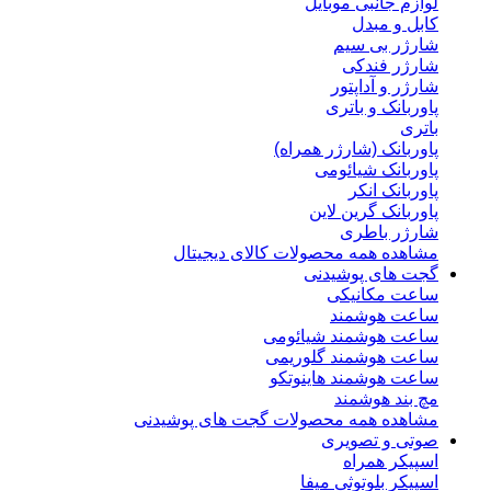
لوازم جانبی موبایل
کابل و مبدل
شارژر بی سیم
شارژر فندکی
شارژر و آداپتور
پاوربانک و باتری
باتری
پاوربانک (شارژر همراه)
پاوربانک شیائومی
پاوربانک انکر
پاوربانک گرین لاین
شارژر باطری
مشاهده همه محصولات کالای دیجیتال
گجت های پوشیدنی
ساعت مکانیکی
ساعت هوشمند
ساعت هوشمند شیائومی
ساعت هوشمند گلوریمی
ساعت هوشمند هاینوتکو
مچ بند هوشمند
مشاهده همه محصولات گجت های پوشیدنی
صوتی و تصویری
اسپیکر همراه
اسپیکر بلوتوثی میفا