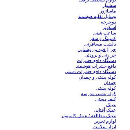
سشوار
ماساژور
وسایل نقلیه هوشمند
دوچرخه
اسکوتر
ساعت شنی
کمپینگ و سفر
بالشت مسافرتی
چراغ قوه و روشنایی
حرارتی و برودتی
دستگاه دافع حشرات
دافع حشرات هوشمند
دستگاه دافع حشرات دستی
کوله پشتی و چمدان
چمدان
کوله پشتی
کوله پشتی مدرسه
کیف دستی
عینک
عینک آفتابی
عینک مطالعه / عینک کامپیوتر
لوازم تحریر
ابزار سلامت