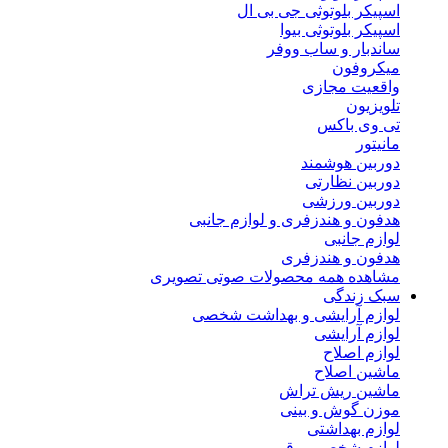
اسپیکر بلوتوثی جی بی ال
اسپیکر بلوتوثی بیوا
ساندبار و ساب ووفر
میکروفون
واقعیت مجازی
تلویزیون
تی وی باکس
مانیتور
دوربین هوشمند
دوربین نظارتی
دوربین ورزشی
هدفون و هندزفری و لوازم جانبی
لوازم جانبی
هدفون و هندزفری
مشاهده همه محصولات صوتی تصویری
سبک زندگی
لوازم آرایشی و بهداشت شخصی
لوازم آرایشی
لوازم اصلاح
ماشین اصلاح
ماشین ریش تراش
موزن گوش و بینی
لوازم بهداشتی
لوازم شخصی برقی