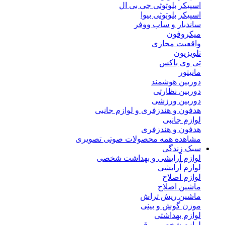
اسپیکر بلوتوثی جی بی ال
اسپیکر بلوتوثی بیوا
ساندبار و ساب ووفر
میکروفون
واقعیت مجازی
تلویزیون
تی وی باکس
مانیتور
دوربین هوشمند
دوربین نظارتی
دوربین ورزشی
هدفون و هندزفری و لوازم جانبی
لوازم جانبی
هدفون و هندزفری
مشاهده همه محصولات صوتی تصویری
سبک زندگی
لوازم آرایشی و بهداشت شخصی
لوازم آرایشی
لوازم اصلاح
ماشین اصلاح
ماشین ریش تراش
موزن گوش و بینی
لوازم بهداشتی
لوازم شخصی برقی