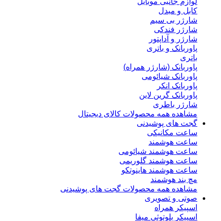
لوازم جانبی موبایل
کابل و مبدل
شارژر بی سیم
شارژر فندکی
شارژر و آداپتور
پاوربانک و باتری
باتری
پاوربانک (شارژر همراه)
پاوربانک شیائومی
پاوربانک انکر
پاوربانک گرین لاین
شارژر باطری
مشاهده همه محصولات کالای دیجیتال
گجت های پوشیدنی
ساعت مکانیکی
ساعت هوشمند
ساعت هوشمند شیائومی
ساعت هوشمند گلوریمی
ساعت هوشمند هاینوتکو
مچ بند هوشمند
مشاهده همه محصولات گجت های پوشیدنی
صوتی و تصویری
اسپیکر همراه
اسپیکر بلوتوثی میفا