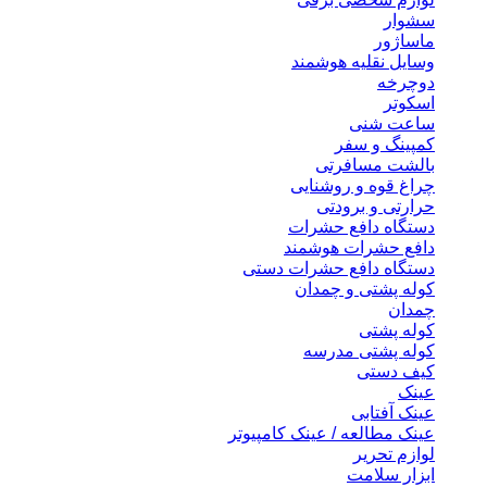
سشوار
ماساژور
وسایل نقلیه هوشمند
دوچرخه
اسکوتر
ساعت شنی
کمپینگ و سفر
بالشت مسافرتی
چراغ قوه و روشنایی
حرارتی و برودتی
دستگاه دافع حشرات
دافع حشرات هوشمند
دستگاه دافع حشرات دستی
کوله پشتی و چمدان
چمدان
کوله پشتی
کوله پشتی مدرسه
کیف دستی
عینک
عینک آفتابی
عینک مطالعه / عینک کامپیوتر
لوازم تحریر
ابزار سلامت