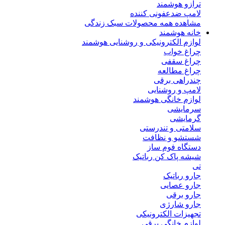
ترازو هوشمند
لامپ ضدعفونی کننده
مشاهده همه محصولات سبک زندگی
خانه هوشمند
لوازم الکترونیکی و روشنایی هوشمند
چراغ خواب
چراغ سقفی
چراغ مطالعه
چندراهی برقی
لامپ و روشنایی
لوازم خانگی هوشمند
سرمایشی
گرمایشی
سلامتی و تندرستی
شستشو و نظافت
دستگاه فوم ساز
شیشه پاک کن رباتیک
تی
جارو رباتیک
جارو عصایی
جارو برقی
جارو شارژی
تجهیزات الکترونیکی
لوازم خانگی برقی