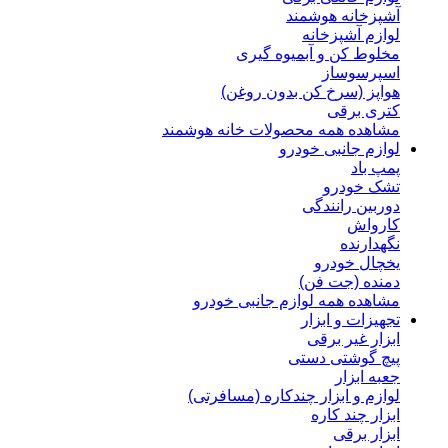
آشپزخانه هوشمند
لوازم آشپزخانه
مخلوط کن و آبمیوه گیری
اسپرسوساز
هواپز (سرخ کن بدون روغن)
کتری برقی
مشاهده همه محصولات خانه هوشمند
لوازم جانبی خودرو
پمپ باد
تشک خودرو
دوربین رانندگی
کارواش
نگهدارنده
یخچال خودرو
دمنده (جت فن)
مشاهده همه لوازم جانبی خودرو
تجهیزات و ابزار
ابزار غیر برقی
پیچ گوشتی دستی
جعبه ابزار
لوازم و ابزار چندکاره (مسافرتی)
ابزار چند کاره
ابزار برقی