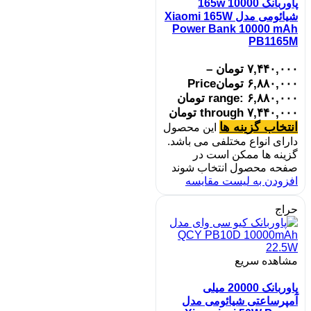
پاوربانک 10000 165w
شیائومی مدل Xiaomi 165W
Power Bank 10000 mAh
PB1165M
۷,۴۴۰,۰۰۰
تومان
–
۶,۸۸۰,۰۰۰
تومان
Price
range: ۶,۸۸۰,۰۰۰ تومان
through ۷,۴۴۰,۰۰۰ تومان
انتخاب گزینه ها
این محصول
دارای انواع مختلفی می باشد.
گزینه ها ممکن است در
صفحه محصول انتخاب شوند
افزودن به لیست مقایسه
حراج
مشاهده سریع
پاوربانک 20000 میلی
آمپرساعتی شیائومی مدل