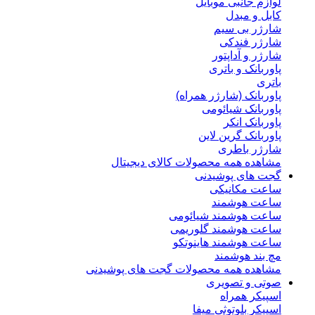
لوازم جانبی موبایل
کابل و مبدل
شارژر بی سیم
شارژر فندکی
شارژر و آداپتور
پاوربانک و باتری
باتری
پاوربانک (شارژر همراه)
پاوربانک شیائومی
پاوربانک انکر
پاوربانک گرین لاین
شارژر باطری
مشاهده همه محصولات کالای دیجیتال
گجت های پوشیدنی
ساعت مکانیکی
ساعت هوشمند
ساعت هوشمند شیائومی
ساعت هوشمند گلوریمی
ساعت هوشمند هاینوتکو
مچ بند هوشمند
مشاهده همه محصولات گجت های پوشیدنی
صوتی و تصویری
اسپیکر همراه
اسپیکر بلوتوثی میفا