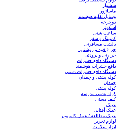
سشوار
ماساژور
وسایل نقلیه هوشمند
دوچرخه
اسکوتر
ساعت شنی
کمپینگ و سفر
بالشت مسافرتی
چراغ قوه و روشنایی
حرارتی و برودتی
دستگاه دافع حشرات
دافع حشرات هوشمند
دستگاه دافع حشرات دستی
کوله پشتی و چمدان
چمدان
کوله پشتی
کوله پشتی مدرسه
کیف دستی
عینک
عینک آفتابی
عینک مطالعه / عینک کامپیوتر
لوازم تحریر
ابزار سلامت