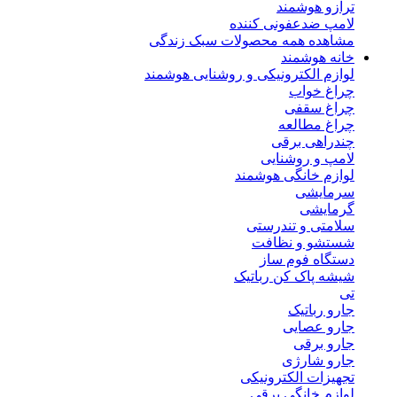
ترازو هوشمند
لامپ ضدعفونی کننده
مشاهده همه محصولات سبک زندگی
خانه هوشمند
لوازم الکترونیکی و روشنایی هوشمند
چراغ خواب
چراغ سقفی
چراغ مطالعه
چندراهی برقی
لامپ و روشنایی
لوازم خانگی هوشمند
سرمایشی
گرمایشی
سلامتی و تندرستی
شستشو و نظافت
دستگاه فوم ساز
شیشه پاک کن رباتیک
تی
جارو رباتیک
جارو عصایی
جارو برقی
جارو شارژی
تجهیزات الکترونیکی
لوازم خانگی برقی