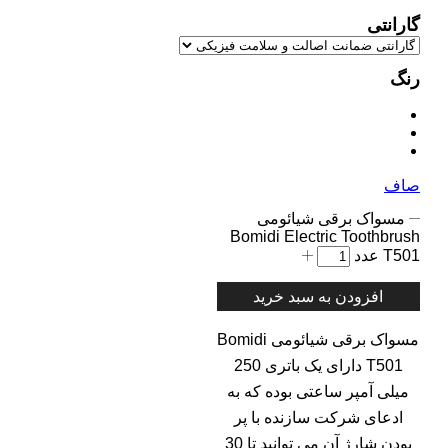
گارانتی
رنگ
صاف
مسواک برقی شیائومی
Bomidi Electric Toothbrush
T501 عدد
افزودن به سبد خرید
مسواک برقی شیائومی Bomidi
T501 دارای یک باتری 250
میلی آمپر ساعتی بوده که به
ادعای شرکت سازنده با پر
بودن شارژ آن می توانید تا 30