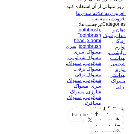
روز متوالی از آن استفاده کنید
افزودن به علاقه مندی ها
افزودن به مقایسه
Categories:
برچسب ها:
دهان و
,
toothbrush
Toothbrush
دندان
,
سبک
head
,
xiaomi
زندگی
,
toothbrush
,
سری
لوازم
مسواک
,
سری
آرایشی و
مسواک شیائومی
,
بهداشت
شیائومی
,
مسواک
,
شخصی
,
مسواک برقی
,
لوازم
مسواک برقی
بهداشتی
,
شیائومی
,
مسواک
مسواک
سری
,
مسواک
برقی
شارژی
,
مسواک
شیائومی
,
مسواک
مسافرتی
اشتراک گذاری این محصول:
Facebook
Twitter
Tumblr
Linkedin
Pinterest