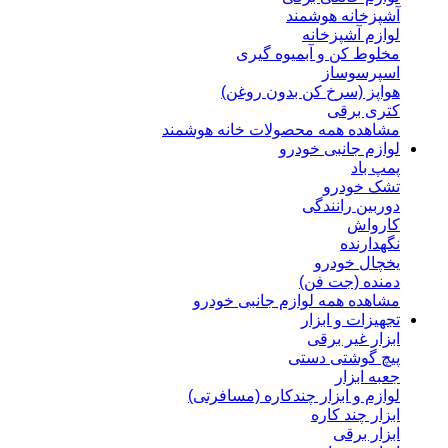
آشپزخانه هوشمند
لوازم آشپزخانه
مخلوط کن و آبمیوه گیری
اسپرسوساز
هواپز (سرخ کن بدون روغن)
کتری برقی
مشاهده همه محصولات خانه هوشمند
لوازم جانبی خودرو
پمپ باد
تشک خودرو
دوربین رانندگی
کارواش
نگهدارنده
یخچال خودرو
دمنده (جت فن)
مشاهده همه لوازم جانبی خودرو
تجهیزات و ابزار
ابزار غیر برقی
پیچ گوشتی دستی
جعبه ابزار
لوازم و ابزار چندکاره (مسافرتی)
ابزار چند کاره
ابزار برقی