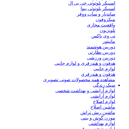
اسپیکر بلوتوثی جی بی ال
اسپیکر بلوتوثی بیوا
ساندبار و ساب ووفر
میکروفون
واقعیت مجازی
تلویزیون
تی وی باکس
مانیتور
دوربین هوشمند
دوربین نظارتی
دوربین ورزشی
هدفون و هندزفری و لوازم جانبی
لوازم جانبی
هدفون و هندزفری
مشاهده همه محصولات صوتی تصویری
سبک زندگی
لوازم آرایشی و بهداشت شخصی
لوازم آرایشی
لوازم اصلاح
ماشین اصلاح
ماشین ریش تراش
موزن گوش و بینی
لوازم بهداشتی
لوازم شخصی برقی