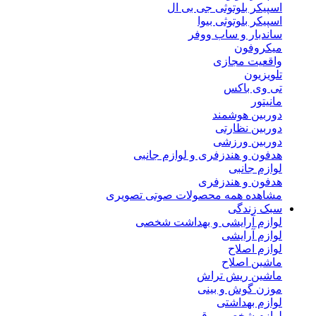
اسپیکر بلوتوثی جی بی ال
اسپیکر بلوتوثی بیوا
ساندبار و ساب ووفر
میکروفون
واقعیت مجازی
تلویزیون
تی وی باکس
مانیتور
دوربین هوشمند
دوربین نظارتی
دوربین ورزشی
هدفون و هندزفری و لوازم جانبی
لوازم جانبی
هدفون و هندزفری
مشاهده همه محصولات صوتی تصویری
سبک زندگی
لوازم آرایشی و بهداشت شخصی
لوازم آرایشی
لوازم اصلاح
ماشین اصلاح
ماشین ریش تراش
موزن گوش و بینی
لوازم بهداشتی
لوازم شخصی برقی