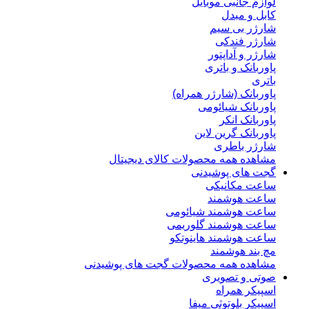
لوازم جانبی موبایل
کابل و مبدل
شارژر بی سیم
شارژر فندکی
شارژر و آداپتور
پاوربانک و باتری
باتری
پاوربانک (شارژر همراه)
پاوربانک شیائومی
پاوربانک انکر
پاوربانک گرین لاین
شارژر باطری
مشاهده همه محصولات کالای دیجیتال
گجت های پوشیدنی
ساعت مکانیکی
ساعت هوشمند
ساعت هوشمند شیائومی
ساعت هوشمند گلوریمی
ساعت هوشمند هاینوتکو
مچ بند هوشمند
مشاهده همه محصولات گجت های پوشیدنی
صوتی و تصویری
اسپیکر همراه
اسپیکر بلوتوثی میفا