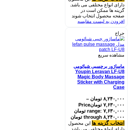
دارای انواع مختلفی می باشد.
گزینه ها ممکن است در
صفحه محصول انتخاب شوند
افزودن به لیست مقایسه
حراج
مشاهده سریع
ماساژور برچسبی شیائومی
Youpin Leravan LF-U8
Magic Body Massage
Sticker with Charging
Case
۸,۲۴۰,۰۰۰
تومان
–
۷,۶۳۰,۰۰۰
تومان
Price
range: ۷,۶۳۰,۰۰۰ تومان
through ۸,۲۴۰,۰۰۰ تومان
انتخاب گزینه ها
این محصول
دارای انواع مختلفی می باشد.