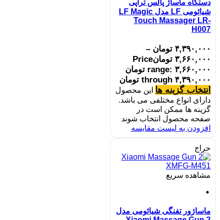
دستگاه ماساژ پالس تراپی
شیائومی LF مدل LF Magic
Touch Massager LR-
H007
۴,۳۹۰,۰۰۰
تومان
–
۳,۶۶۰,۰۰۰
تومان
Price
range: ۳,۶۶۰,۰۰۰ تومان
through ۴,۳۹۰,۰۰۰ تومان
انتخاب گزینه ها
این محصول
دارای انواع مختلفی می باشد.
گزینه ها ممکن است در
صفحه محصول انتخاب شوند
افزودن به لیست مقایسه
حراج
مشاهده سریع
ماساژور تفنگی شیائومی مدل
Xiaomi Massage Gun 2