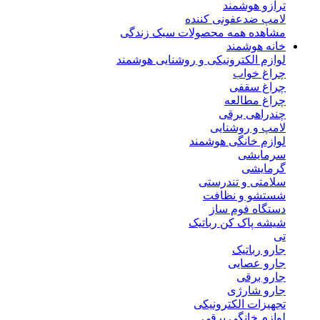
ترازو هوشمند
لامپ ضدعفونی کننده
مشاهده همه محصولات سبک زندگی
خانه هوشمند
لوازم الکترونیکی و روشنایی هوشمند
چراغ خواب
چراغ سقفی
چراغ مطالعه
چندراهی برقی
لامپ و روشنایی
لوازم خانگی هوشمند
سرمایشی
گرمایشی
سلامتی و تندرستی
شستشو و نظافت
دستگاه فوم ساز
شیشه پاک کن رباتیک
تی
جارو رباتیک
جارو عصایی
جارو برقی
جارو شارژی
تجهیزات الکترونیکی
لوازم خانگی برقی