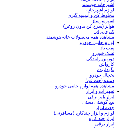
آشپزخانه هوشمند
لوازم آشپزخانه
مخلوط کن و آبمیوه گیری
اسپرسوساز
هواپز (سرخ کن بدون روغن)
کتری برقی
مشاهده همه محصولات خانه هوشمند
لوازم جانبی خودرو
پمپ باد
تشک خودرو
دوربین رانندگی
کارواش
نگهدارنده
یخچال خودرو
دمنده (جت فن)
مشاهده همه لوازم جانبی خودرو
تجهیزات و ابزار
ابزار غیر برقی
پیچ گوشتی دستی
جعبه ابزار
لوازم و ابزار چندکاره (مسافرتی)
ابزار چند کاره
ابزار برقی