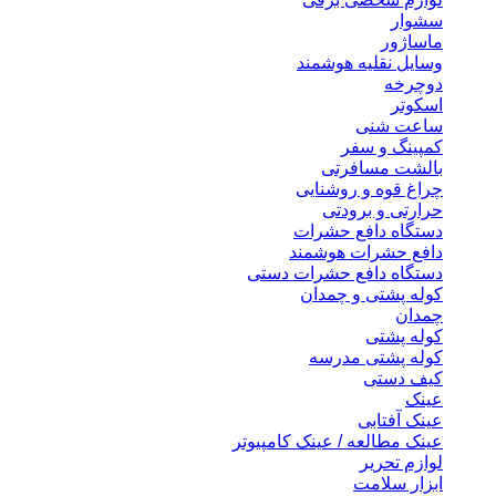
سشوار
ماساژور
وسایل نقلیه هوشمند
دوچرخه
اسکوتر
ساعت شنی
کمپینگ و سفر
بالشت مسافرتی
چراغ قوه و روشنایی
حرارتی و برودتی
دستگاه دافع حشرات
دافع حشرات هوشمند
دستگاه دافع حشرات دستی
کوله پشتی و چمدان
چمدان
کوله پشتی
کوله پشتی مدرسه
کیف دستی
عینک
عینک آفتابی
عینک مطالعه / عینک کامپیوتر
لوازم تحریر
ابزار سلامت