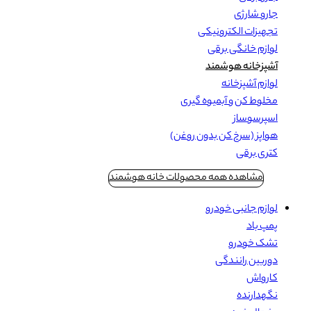
جارو شارژی
تجهیزات الکترونیکی
لوازم خانگی برقی
آشپزخانه هوشمند
لوازم آشپزخانه
مخلوط کن و آبمیوه گیری
اسپرسوساز
هواپز (سرخ کن بدون روغن)
کتری برقی
مشاهده همه محصولات خانه هوشمند
لوازم جانبی خودرو
پمپ باد
تشک خودرو
دوربین رانندگی
کارواش
نگهدارنده