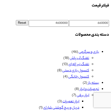
فیلتر قیمت
Max
Min
Reset
price
price
دسته بندی محصولات
بازی و سرگرمی
(46)
تفنگ آب پاش
(18)
تفنگ تیر ژله ای
(13)
کنسول بازی دستی
(8)
کنسول خانگی
(4)
بسته باز
(2)
تجهیزات و ابزار
(8)
ابزار برقی
(7)
ابزار تعمیرات
(3)
دریل و پیچ گوشتی شارژی
(1)