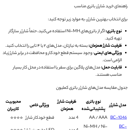
صفحه
راهنمای خرید شارژر باتری مناسب
محصول
انتخاب
برای انتخاب بهترین شارژر، به موارد زیر توجه کنید:
شوند
نوع باتری:
اگر از باتری‌های Ni-MH استفاده می‌کنید، حتماً شارژر سازگار
تهیه کنید.
ظرفیت شارژ همزمان:
بسته به نیازتان، مدل‌های ۲ یا ۴ تایی را انتخاب کنید.
ویژگی‌های ایمنی
: وجود سیستم قطع خودکار و محافظت در برابر شارژ زیاد
الزامی است.
قابلیت حمل:
مدل‌های پلاگین برای سفر یا استفاده در محل کار بسیار
مناسب هستند.
جدول مقایسه مدل‌های شارژر باتری کملیون
نوع باتری
ظرفیت شارژ
محبوبیت
مدل شارژر
ویژگی خاص
پشتیبانی‌شده
همزمان
کاربران
BC-1046
AA / AAA
4 عدد
قطع خودکار شارژ
⭐⭐⭐⭐
Ni-MH / Ni-
BC-