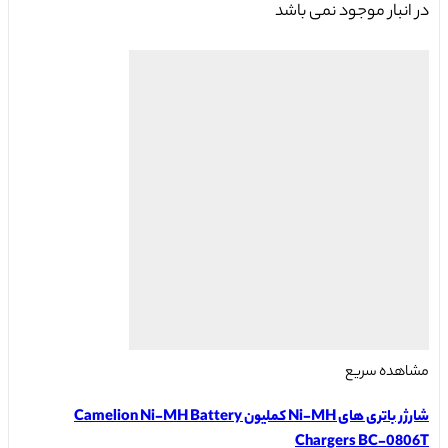
در انبار موجود نمی باشد
مختلفی
می
باشد.
گزینه
ها
ممکن
است
در
صفحه
محصول
انتخاب
شوند
مشاهده سریع
شارژر باتری های Ni-MH کملیون Camelion Ni-MH Battery
Chargers BC-0806T