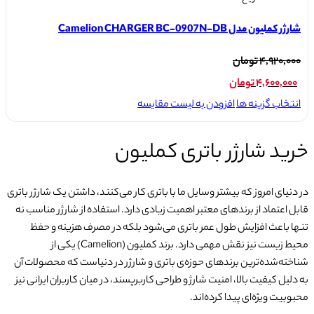
شارژر کملیون مدل Camelion CHARGER BC-0907N-DB
قیمت
۴,۹۲۰,۰۰۰
تومان
اصلی:
۴,۶۰۰,۰۰۰
تومان
۴,۹۲۰,۰۰۰ تومان
قیمت
این
انتخاب گزینه ها
افزودن به لیست مقایسه
بود.
محصول
فعلی:
دارای
۴,۶۰۰,۰۰۰ تومان.
خرید شارژر باتری کملیون
انواع
مختلفی
می
در دنیای امروز که بیشتر وسایل ما با باتری کار می‌کنند، داشتن یک شارژر باتری
باشد.
قابل اعتماد از برندهای معتبر اهمیت زیادی دارد. استفاده از شارژر مناسب نه
گزینه
تنها باعث افزایش طول عمر باتری می‌شود بلکه در مصرف هزینه و حفظ
ها
محیط زیست نیز نقش مهمی دارد. برند کملیون (Camelion) یکی از
ممکن
شناخته‌شده‌ترین برندهای حوزه‌ی باتری و شارژر در دنیاست که محصولات آن
است
به دلیل کیفیت بالا، امنیت شارژ و طراحی کاربرپسند، در میان کاربران ایرانی نیز
در
محبوبیت ویژه‌ای پیدا کرده‌اند.