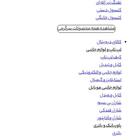
تفنگ تیر ژله ای
کنسول دستی
کنسول خانگی
مشاهده همه محصولات سرگرمی
کالای دیجیتال
لپ تاپ و لوازم جانبی
کیف لپ تاپ
کابل و تبدیل
لوازم جانبی و الکترونیکی
استابلایزر و گیمبال
لوازم جانبی موبایل
کابل و مبدل
شارژر بی سیم
شارژر فندکی
شارژر و آداپتور
پاوربانک و باتری
باتری