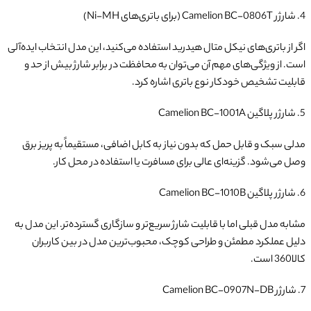
4. شارژر Camelion BC-0806T (برای باتری‌های Ni-MH)
اگر از باتری‌های نیکل متال هیدرید استفاده می‌کنید، این مدل انتخاب ایده‌آلی
است. از ویژگی‌های مهم آن می‌توان به محافظت در برابر شارژ بیش از حد و
قابلیت تشخیص خودکار نوع باتری اشاره کرد.
5. شارژر پلاگین Camelion BC-1001A
مدلی سبک و قابل حمل که بدون نیاز به کابل اضافی، مستقیماً به پریز برق
وصل می‌شود. گزینه‌ای عالی برای مسافرت یا استفاده در محل کار.
6. شارژر پلاگین Camelion BC-1010B
مشابه مدل قبلی اما با قابلیت شارژ سریع‌تر و سازگاری گسترده‌تر. این مدل به
دلیل عملکرد مطمئن و طراحی کوچک، محبوب‌ترین مدل در بین کاربران
کالا360 است.
7. شارژر Camelion BC-0907N-DB