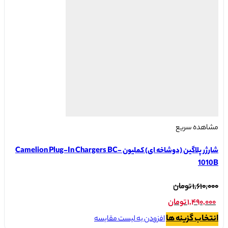
باشد.
گزینه
ها
ممکن
است
در
صفحه
محصول
انتخاب
شوند
مشاهده سریع
شارژر پلاگین (دوشاخه ای) کملیون Camelion Plug-In Chargers BC-
1010B
قیمت
۱,۶۱۰,۰۰۰
تومان
اصلی:
۱,۴۹۰,۰۰۰
تومان
۱,۶۱۰,۰۰۰ تومان
قیمت
این
انتخاب گزینه ها
افزودن به لیست مقایسه
بود.