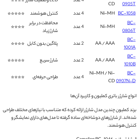
4 عدد
LED وضعیت شارژ
⭐⭐⭐⭐
CD
0905T
BC-1058
Ni-MH
4 عدد
کنترل هوشمند
⭐⭐⭐⭐⭐
BC-
محافظت در برابر
Ni-MH
4 عدد
⭐⭐⭐⭐
0806T
شارژ زیاد
BC-
AA / AAA
2 عدد
پلاگین بدون کابل
⭐⭐⭐⭐
1001A
BC-
AA / AAA
2 عدد
شارژ سریع
⭐⭐⭐⭐⭐
1010B
Ni-MH / Ni-
BC-
4 عدد
طراحی حرفه‌ای
⭐⭐⭐⭐
CD
0907N-D
انواع شارژر باتری کملیون و کاربرد آن‌ها
برند کملیون چندین مدل شارژر ارائه کرده که متناسب با نیازهای مختلف طراحی
شده‌اند. از شارژرهای دوشاخه‌ای ساده گرفته تا مدل‌های دارای نمایشگر و
کنترل هوشمند.