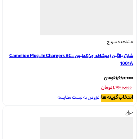
مشاهده سریع
شارژر پلاگین (دوشاخه ای) کملیون Camelion Plug-In Chargers BC-
1001A
قیمت
۱,۶۸۰,۰۰۰
تومان
اصلی:
۱,۴۳۰,۰۰۰
تومان
۱,۶۸۰,۰۰۰ تومان
قیمت
این
انتخاب گزینه ها
افزودن به لیست مقایسه
بود.
محصول
فعلی:
دارای
حراج
۱,۴۳۰,۰۰۰ تومان.
انواع
مختلفی
می