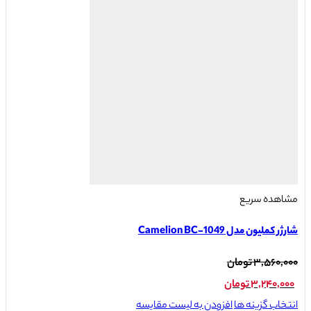
گزینه
ها
ممکن
است
در
صفحه
محصول
انتخاب
شوند
مشاهده سریع
شارژر کملیون مدل Camelion BC-1049
قیمت
۳,۵۶۰,۰۰۰
تومان
اصلی:
۳,۲۴۰,۰۰۰
تومان
۳,۵۶۰,۰۰۰ تومان
قیمت
این
انتخاب گزینه ها
افزودن به لیست مقایسه