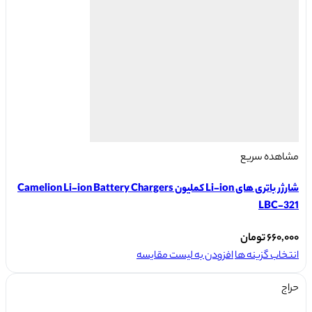
ممکن
است
در
صفحه
محصول
انتخاب
شوند
مشاهده سریع
شارژر باتری های Li-ion کملیون Camelion Li-ion Battery Chargers
LBC-321
۶۶۰,۰۰۰
تومان
این
انتخاب گزینه ها
افزودن به لیست مقایسه
محصول
حراج
دارای
انواع