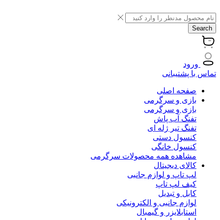
Search
ورود
تماس با پشتیبانی
صفحه اصلی
بازی و سرگرمی
بازی و سرگرمی
تفنگ آب پاش
تفنگ تیر ژله ای
کنسول دستی
کنسول خانگی
مشاهده همه محصولات سرگرمی
کالای دیجیتال
لپ تاپ و لوازم جانبی
کیف لپ تاپ
کابل و تبدیل
لوازم جانبی و الکترونیکی
استابلایزر و گیمبال