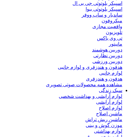
اسپیکر بلوتوثی جی بی ال
اسپیکر بلوتوثی بیوا
ساندبار و ساب ووفر
میکروفون
واقعیت مجازی
تلویزیون
تی وی باکس
مانیتور
دوربین هوشمند
دوربین نظارتی
دوربین ورزشی
هدفون و هندزفری و لوازم جانبی
لوازم جانبی
هدفون و هندزفری
مشاهده همه محصولات صوتی تصویری
سبک زندگی
لوازم آرایشی و بهداشت شخصی
لوازم آرایشی
لوازم اصلاح
ماشین اصلاح
ماشین ریش تراش
موزن گوش و بینی
لوازم بهداشتی
لوازم شخصی برقی