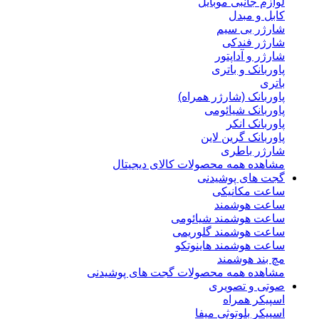
لوازم جانبی موبایل
کابل و مبدل
شارژر بی سیم
شارژر فندکی
شارژر و آداپتور
پاوربانک و باتری
باتری
پاوربانک (شارژر همراه)
پاوربانک شیائومی
پاوربانک انکر
پاوربانک گرین لاین
شارژر باطری
مشاهده همه محصولات کالای دیجیتال
گجت های پوشیدنی
ساعت مکانیکی
ساعت هوشمند
ساعت هوشمند شیائومی
ساعت هوشمند گلوریمی
ساعت هوشمند هاینوتکو
مچ بند هوشمند
مشاهده همه محصولات گجت های پوشیدنی
صوتی و تصویری
اسپیکر همراه
اسپیکر بلوتوثی میفا