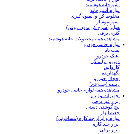
آشپزخانه هوشمند
لوازم آشپزخانه
مخلوط کن و آبمیوه گیری
اسپرسوساز
هواپز (سرخ کن بدون روغن)
کتری برقی
مشاهده همه محصولات خانه هوشمند
لوازم جانبی خودرو
پمپ باد
تشک خودرو
دوربین رانندگی
کارواش
نگهدارنده
یخچال خودرو
دمنده (جت فن)
مشاهده همه لوازم جانبی خودرو
تجهیزات و ابزار
ابزار غیر برقی
پیچ گوشتی دستی
جعبه ابزار
لوازم و ابزار چندکاره (مسافرتی)
ابزار چند کاره
ابزار برقی