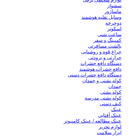
سشوار
ماساژور
وسایل نقلیه هوشمند
دوچرخه
اسکوتر
ساعت شنی
کمپینگ و سفر
بالشت مسافرتی
چراغ قوه و روشنایی
حرارتی و برودتی
دستگاه دافع حشرات
دافع حشرات هوشمند
دستگاه دافع حشرات دستی
کوله پشتی و چمدان
چمدان
کوله پشتی
کوله پشتی مدرسه
کیف دستی
عینک
عینک آفتابی
عینک مطالعه / عینک کامپیوتر
لوازم تحریر
ابزار سلامت