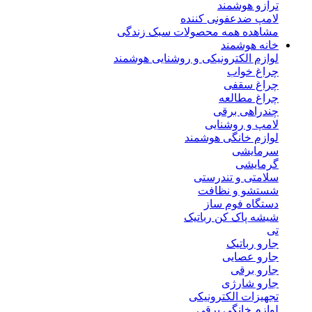
ترازو هوشمند
لامپ ضدعفونی کننده
مشاهده همه محصولات سبک زندگی
خانه هوشمند
لوازم الکترونیکی و روشنایی هوشمند
چراغ خواب
چراغ سقفی
چراغ مطالعه
چندراهی برقی
لامپ و روشنایی
لوازم خانگی هوشمند
سرمایشی
گرمایشی
سلامتی و تندرستی
شستشو و نظافت
دستگاه فوم ساز
شیشه پاک کن رباتیک
تی
جارو رباتیک
جارو عصایی
جارو برقی
جارو شارژی
تجهیزات الکترونیکی
لوازم خانگی برقی