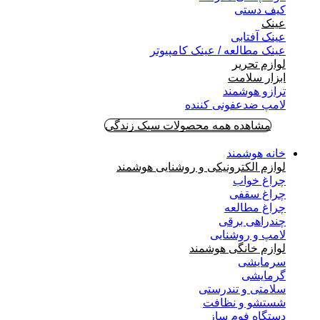
کیف دستی
عینک
عینک آفتابی
عینک مطالعه / عینک کامپیوتر
لوازم تحریر
ابزار سلامت
ترازو هوشمند
لامپ ضدعفونی کننده
مشاهده همه محصولات سبک زندگی
خانه هوشمند
لوازم الکترونیکی و روشنایی هوشمند
چراغ خواب
چراغ سقفی
چراغ مطالعه
چندراهی برقی
لامپ و روشنایی
لوازم خانگی هوشمند
سرمایشی
گرمایشی
سلامتی و تندرستی
شستشو و نظافت
دستگاه فوم ساز