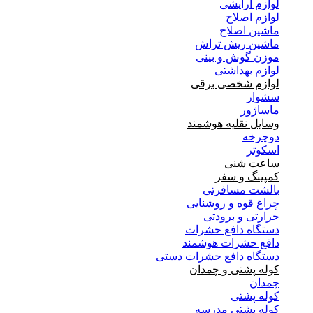
لوازم آرایشی
لوازم اصلاح
ماشین اصلاح
ماشین ریش تراش
موزن گوش و بینی
لوازم بهداشتی
لوازم شخصی برقی
سشوار
ماساژور
وسایل نقلیه هوشمند
دوچرخه
اسکوتر
ساعت شنی
کمپینگ و سفر
بالشت مسافرتی
چراغ قوه و روشنایی
حرارتی و برودتی
دستگاه دافع حشرات
دافع حشرات هوشمند
دستگاه دافع حشرات دستی
کوله پشتی و چمدان
چمدان
کوله پشتی
کوله پشتی مدرسه