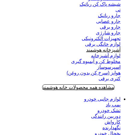
شیشه پاک کن رباتیک
تی
جارو رباتیک
جارو عصایی
جارو برقی
جارو شارژی
تجهیزات الکترونیکی
لوازم خانگی برقی
آشپزخانه هوشمند
لوازم آشپزخانه
مخلوط کن و آبمیوه گیری
اسپرسوساز
هواپز (سرخ کن بدون روغن)
کتری برقی
مشاهده همه محصولات خانه هوشمند
لوازم جانبی خودرو
پمپ باد
تشک خودرو
دوربین رانندگی
کارواش
نگهدارنده
یخچال خودرو