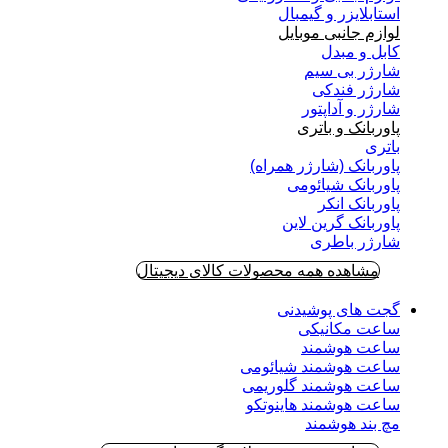
استابلایزر و گیمبال
لوازم جانبی موبایل
کابل و مبدل
شارژر بی سیم
شارژر فندکی
شارژر و آداپتور
پاوربانک و باتری
باتری
پاوربانک (شارژر همراه)
پاوربانک شیائومی
پاوربانک انکر
پاوربانک گرین لاین
شارژر باطری
مشاهده همه محصولات کالای دیجیتال
گجت های پوشیدنی
ساعت مکانیکی
ساعت هوشمند
ساعت هوشمند شیائومی
ساعت هوشمند گلوریمی
ساعت هوشمند هاینوتکو
مچ بند هوشمند