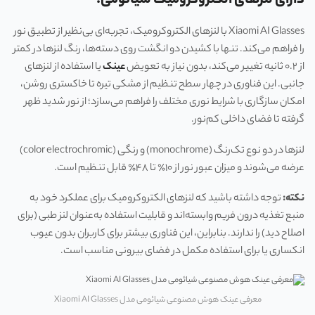
دارای لنزهای الکتروکرومیک شیائومی:
Xiaomi AI Glasses با لنزهای الکتروکرومیک، تجربه‌ای بی‌نظیر از تطبیق نور
را فراهم می‌کند. تنها با کشیدن دو انگشت روی دسته‌ها، رنگ لنزها در کمتر
از ۰.۲ ثانیه تغییر می‌کند، بدون نیاز به تعویض
عینک
یا استفاده از لنزهای
جانبی. این فناوری در چهار سطح تنظیم از مشکی تیره تا خاکستری روشن،
امکان سازگاری با شرایط نوری مختلف را فراهم می‌سازد؛ از نور شدید ظهر
گرفته تا فضای داخلی کم‌نور.
لنزها در دو نوع تک‌رنگ (monochrome) و رنگی (color electrochromic)
عرضه می‌شوند و میزان عبور نور از ۱۰٪ تا ۴۸٪ قابل تنظیم است.
نکته:
توجه داشته باشید که لنزهای الکتروکرومیک برای عملکرد خود به
منبع تغذیه درون فریم وابسته‌اند و قابلیت استفاده به‌عنوان لنز طبی (برای
اصلاح دید) را ندارند. بنابراین، این فناوری بیشتر برای کاربران بدون عیوب
انکساری یا برای استفاده مکمل در فضای بیرونی مناسب است.
معرفی عینک هوش مصنوعی شیائومی مدل Xiaomi AI Glasses