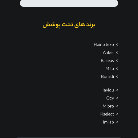
برند های تحت پوشش
Haino teko
Anker
Baseus
Mifa
Bomidi
Haylou
Qcy
Mibro
Kiselect
Imilab