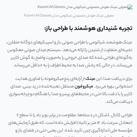
معرفی عینک هوش مصنوعی شیائومی مدل Xiaomi AI Glasses
تجربه شنیداری هوشمند با طراحی باز:
عینک هوشمند شیائومی با طراحی صوتی باز و اسپیکرهای دوگانه متقارن،
تجربه‌ای متفاوت از شنیدن را ارائه می‌دهد. سیستم میدان صوتی معکوس
به‌گونه‌ای طراحی شده که صدای خروجی را به‌صورت واضح به گوش کاربر
می‌رساند، در حالی که پخش صدا به محیط اطراف را به حداقل می‌رساند.
برای دریافت صدا، این
عینک
از آرایه‌ای پنج‌میکروفونه با فناوری هدایت
استخوانی بهره می‌برد.
میکروفون
مستقل تعبیه‌شده در پد بینی، صدای
کاربر را با دقت بالا حتی در محیط‌های پرسر و صدا یا هنگام دوچرخه‌سواری
دریافت می‌کند.
طراحی کانال L‌شکل در دسته‌ها، مقاومت در برابر نویز باد را تا سطح ۶
(معادل سرعت باد ۱۲ متر بر ثانیه) افزایش داده است، که طبق آزمایش‌های
مؤسسه ملی اندازه‌گیری چین تأیید شده. این یعنی حتی در فضای باز و