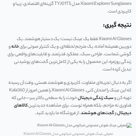
Xiaomi Explorer Sunglasses مدل TYJ01TS گزینه‌ای اقتصادی، زیبا و
کاربردی است.
نتیجه گیری:
Xiaomi AI Glasses فقط یک عینک نیست؛ یک دستیار هوشمند، یک
دوربین همیشه آماده، یک مترجم لحظه‌ای، و یک کنترلر صوتی برای
خانه
و
گوشی شماست. طراحی سبک، عملکرد قدرتمند، و قابلیت‌های واقعی برای
زندگی روزمره، این محصول را به یکی از کامل‌ترین گجت‌های پوشیدنی
تبدیل کرده است.
اگر به دنبال تجربه‌ای متفاوت، کاربردی و هوشمند هستی، وقت آن رسیده
که این عینک را امتحان کنی. Xiaomi AI Glasses را همین امروز از Kala360
تهیه کن و
سبک زندگی دیجیتال
خودت را به سطحی بالاتر ببر—جایی که
فناوری نه مزاحم، بلکه همراه توست. برای مشاهده جدیدترین
کالاهای
دیجیتال
و
گجت‌های هوشمند
، از فروشگاه ما بازدید کنید.
معرفی عینک هوش مصنوعی شیائومی مدل Xiaomi AI Glasses