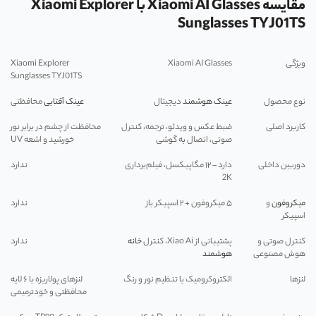
مقایسه Xiaomi AI Glasses با Xiaomi Explorer
Sunglasses TYJ01TS
ویژگی
Xiaomi AI Glasses
Xiaomi Explorer
Sunglasses TYJ01TS
نوع محصول
عینک هوشمند
دیجیتال
عینک آفتابی
محافظتی
کاربرد اصلی
ضبط عکس و ویدئو، ترجمه، کنترل
محافظت از چشم در برابر نور
صوتی، اتصال به گوشی
خورشید و اشعه UV
دوربین داخلی
دارد – ۱۲ مگاپیکسل، فیلم‌برداری
ندارد
2K
میکروفون
و
۵ میکروفون + ۲ اسپیکر باز
ندارد
اسپیکر
کنترل صوتی و
پشتیبانی از Xiao Ai، کنترل
خانه
ندارد
هوش مصنوعی
هوشمند
لنزها
الکتروکرومیک با تنظیم نور و رنگ
لنزهای پولاریزه با ۶ لایه
محافظتی و خودترمیمی