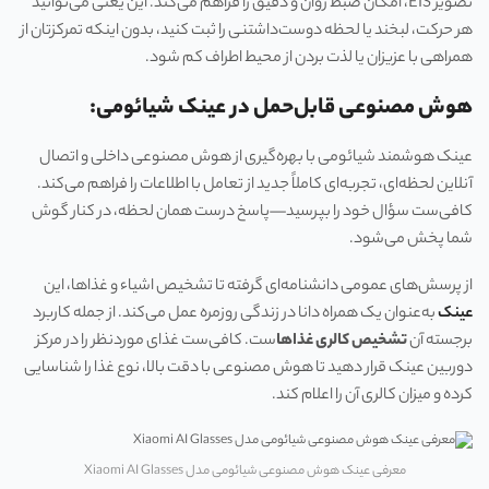
تصویر EIS، امکان ضبط روان و دقیق را فراهم می‌کند. این یعنی می‌توانید
هر حرکت، لبخند یا لحظه دوست‌داشتنی را ثبت کنید، بدون اینکه تمرکزتان از
همراهی با عزیزان یا لذت بردن از محیط اطراف کم شود.
هوش مصنوعی قابل‌حمل در عینک شیائومی:
عینک هوشمند شیائومی با بهره‌گیری از هوش مصنوعی داخلی و اتصال
آنلاین لحظه‌ای، تجربه‌ای کاملاً جدید از تعامل با اطلاعات را فراهم می‌کند.
کافی‌ست سؤال خود را بپرسید—پاسخ درست همان لحظه، در کنار گوش
شما پخش می‌شود.
از پرسش‌های عمومی دانشنامه‌ای گرفته تا تشخیص اشیاء و غذاها، این
عینک
به‌عنوان یک همراه دانا در زندگی روزمره عمل می‌کند. از جمله کاربرد
برجسته آن
تشخیص کالری غذاها
ست. کافی‌ست غذای موردنظر را در مرکز
دوربین عینک قرار دهید تا هوش مصنوعی با دقت بالا، نوع غذا را شناسایی
کرده و میزان کالری آن را اعلام کند.
معرفی عینک هوش مصنوعی شیائومی مدل Xiaomi AI Glasses