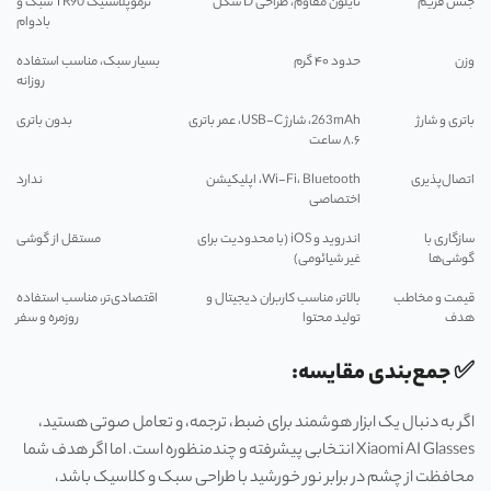
جنس فریم
نایلون مقاوم، طراحی D شکل
ترموپلاستیک TR90 سبک و
بادوام
وزن
حدود ۴۰ گرم
بسیار سبک، مناسب استفاده
روزانه
باتری و شارژ
263mAh، شارژ USB-C، عمر باتری
بدون باتری
۸.۶ ساعت
اتصال‌پذیری
Wi-Fi، Bluetooth، اپلیکیشن
ندارد
اختصاصی
سازگاری با
اندروید و iOS (با محدودیت برای
مستقل از گوشی
گوشی‌ها
غیر شیائومی)
قیمت و مخاطب
بالاتر، مناسب کاربران دیجیتال و
اقتصادی‌تر، مناسب استفاده
هدف
تولید محتوا
روزمره و سفر
✅ جمع‌بندی مقایسه:
اگر به دنبال یک ابزار هوشمند برای ضبط، ترجمه، و تعامل صوتی هستید،
Xiaomi AI Glasses انتخابی پیشرفته و چندمنظوره است. اما اگر هدف شما
محافظت از چشم در برابر نور خورشید با طراحی سبک و کلاسیک باشد،