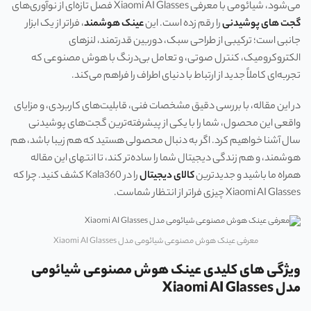
می‌شود، شیائومی با معرفی Xiaomi AI Glasses فصل تازه‌ای از نوآوری‌های
گجت های پوشیدنی
را رقم زده است. این
عینک هوشمند
، فراتر از یک ابزار
جانبی است؛ ترکیبی از طراحی سبک، دوربین قدرتمند، لنزهای
الکتروکرومیک، کنترل صوتی، و تعامل بی‌درنگ با هوش مصنوعی که
تجربه‌ای کاملاً جدید از ارتباط با دنیای اطراف را فراهم می‌کند.
در این مقاله، با بررسی دقیق مشخصات فنی، قابلیت‌های کاربردی، و مزایای
واقعی این محصول، شما را با یکی از پیشرفته‌ترین گجت‌های پوشیدنی
سال آشنا خواهیم کرد. اگر به دنبال محصولی هستید که هم زیبا باشد، هم
هوشمند، و هم زندگی دیجیتال شما را ساده‌تر کند، تا انتهای این مقاله
همراه ما باشید و جدیدترین
کالای دیجیتال
را در Kala360 کشف کنید. چرا که
Xiaomi AI Glasses چیزی فراتر از انتظار شماست.
معرفی عینک هوش مصنوعی شیائومی مدل Xiaomi AI Glasses
ویژگی های کلیدی عینک هوش مصنوعی شیائومی
مدل Xiaomi AI Glasses