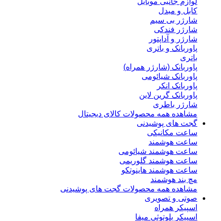
لوازم جانبی موبایل
کابل و مبدل
شارژر بی سیم
شارژر فندکی
شارژر و آداپتور
پاوربانک و باتری
باتری
پاوربانک (شارژر همراه)
پاوربانک شیائومی
پاوربانک انکر
پاوربانک گرین لاین
شارژر باطری
مشاهده همه محصولات کالای دیجیتال
گجت های پوشیدنی
ساعت مکانیکی
ساعت هوشمند
ساعت هوشمند شیائومی
ساعت هوشمند گلوریمی
ساعت هوشمند هاینوتکو
مچ بند هوشمند
مشاهده همه محصولات گجت های پوشیدنی
صوتی و تصویری
اسپیکر همراه
اسپیکر بلوتوثی میفا