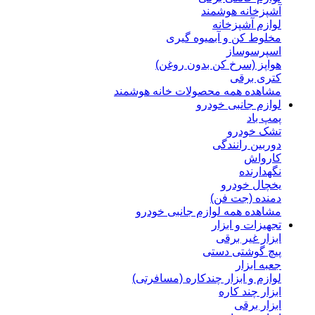
آشپزخانه هوشمند
لوازم آشپزخانه
مخلوط کن و آبمیوه گیری
اسپرسوساز
هواپز (سرخ کن بدون روغن)
کتری برقی
مشاهده همه محصولات خانه هوشمند
لوازم جانبی خودرو
پمپ باد
تشک خودرو
دوربین رانندگی
کارواش
نگهدارنده
یخچال خودرو
دمنده (جت فن)
مشاهده همه لوازم جانبی خودرو
تجهیزات و ابزار
ابزار غیر برقی
پیچ گوشتی دستی
جعبه ابزار
لوازم و ابزار چندکاره (مسافرتی)
ابزار چند کاره
ابزار برقی