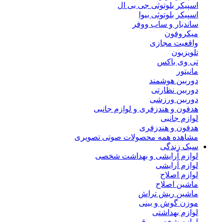
اسپیکر بلوتوثی جی بی ال
اسپیکر بلوتوثی بیوا
ساندبار و ساب ووفر
میکروفون
واقعیت مجازی
تلویزیون
تی وی باکس
مانیتور
دوربین هوشمند
دوربین نظارتی
دوربین ورزشی
هدفون و هندزفری و لوازم جانبی
لوازم جانبی
هدفون و هندزفری
مشاهده همه محصولات صوتی تصویری
سبک زندگی
لوازم آرایشی و بهداشت شخصی
لوازم آرایشی
لوازم اصلاح
ماشین اصلاح
ماشین ریش تراش
موزن گوش و بینی
لوازم بهداشتی
لوازم شخصی برقی