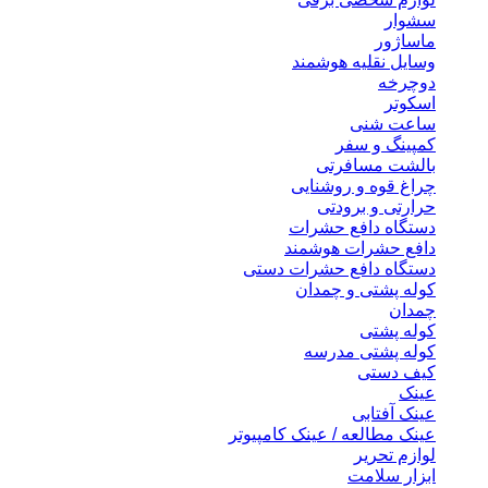
سشوار
ماساژور
وسایل نقلیه هوشمند
دوچرخه
اسکوتر
ساعت شنی
کمپینگ و سفر
بالشت مسافرتی
چراغ قوه و روشنایی
حرارتی و برودتی
دستگاه دافع حشرات
دافع حشرات هوشمند
دستگاه دافع حشرات دستی
کوله پشتی و چمدان
چمدان
کوله پشتی
کوله پشتی مدرسه
کیف دستی
عینک
عینک آفتابی
عینک مطالعه / عینک کامپیوتر
لوازم تحریر
ابزار سلامت