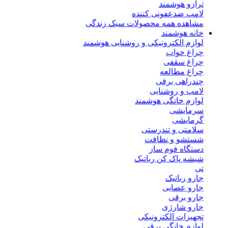
ترازو هوشمند
لامپ ضدعفونی کننده
مشاهده همه محصولات سبک زندگی
خانه هوشمند
لوازم الکترونیکی و روشنایی هوشمند
چراغ خواب
چراغ سقفی
چراغ مطالعه
چندراهی برقی
لامپ و روشنایی
لوازم خانگی هوشمند
سرمایشی
گرمایشی
سلامتی و تندرستی
شستشو و نظافت
دستگاه فوم ساز
شیشه پاک کن رباتیک
تی
جارو رباتیک
جارو عصایی
جارو برقی
جارو شارژی
تجهیزات الکترونیکی
لوازم خانگی برقی