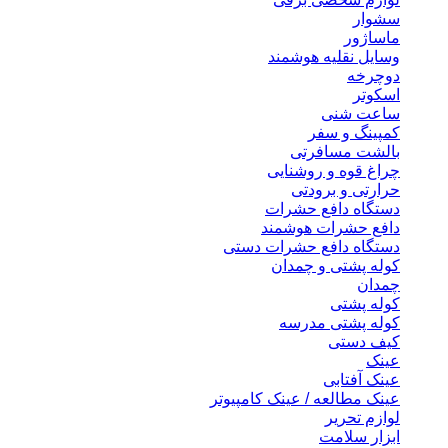
سشوار
ماساژور
وسایل نقلیه هوشمند
دوچرخه
اسکوتر
ساعت شنی
کمپینگ و سفر
بالشت مسافرتی
چراغ قوه و روشنایی
حرارتی و برودتی
دستگاه دافع حشرات
دافع حشرات هوشمند
دستگاه دافع حشرات دستی
کوله پشتی و چمدان
چمدان
کوله پشتی
کوله پشتی مدرسه
کیف دستی
عینک
عینک آفتابی
عینک مطالعه / عینک کامپیوتر
لوازم تحریر
ابزار سلامت