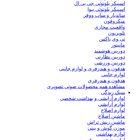
اسپیکر بلوتوثی جی بی ال
اسپیکر بلوتوثی بیوا
ساندبار و ساب ووفر
میکروفون
واقعیت مجازی
تلویزیون
تی وی باکس
مانیتور
دوربین هوشمند
دوربین نظارتی
دوربین ورزشی
هدفون و هندزفری و لوازم جانبی
لوازم جانبی
هدفون و هندزفری
مشاهده همه محصولات صوتی تصویری
سبک زندگی
لوازم آرایشی و بهداشت شخصی
لوازم آرایشی
لوازم اصلاح
ماشین اصلاح
ماشین ریش تراش
موزن گوش و بینی
لوازم بهداشتی
لوازم شخصی برقی