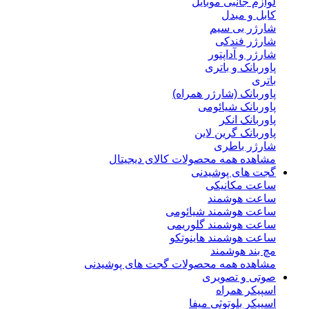
لوازم جانبی موبایل
کابل و مبدل
شارژر بی سیم
شارژر فندکی
شارژر و آداپتور
پاوربانک و باتری
باتری
پاوربانک (شارژر همراه)
پاوربانک شیائومی
پاوربانک انکر
پاوربانک گرین لاین
شارژر باطری
مشاهده همه محصولات کالای دیجیتال
گجت های پوشیدنی
ساعت مکانیکی
ساعت هوشمند
ساعت هوشمند شیائومی
ساعت هوشمند گلوریمی
ساعت هوشمند هاینوتکو
مچ بند هوشمند
مشاهده همه محصولات گجت های پوشیدنی
صوتی و تصویری
اسپیکر همراه
اسپیکر بلوتوثی میفا