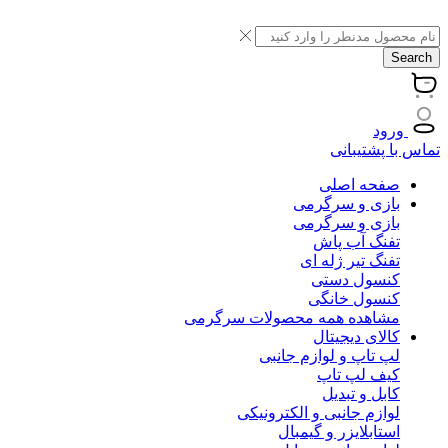
Search
ورود
تماس با پشتیبانی
صفحه اصلی
بازی و سرگرمی
بازی و سرگرمی
تفنگ آب پاش
تفنگ تیر ژله ای
کنسول دستی
کنسول خانگی
مشاهده همه محصولات سرگرمی
کالای دیجیتال
لپ تاپ و لوازم جانبی
کیف لپ تاپ
کابل و تبدیل
لوازم جانبی و الکترونیکی
استابلایزر و گیمبال