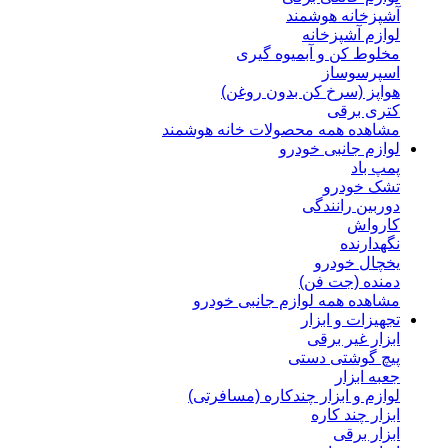
آشپزخانه هوشمند
لوازم آشپزخانه
مخلوط کن و آبمیوه گیری
اسپرسوساز
هواپز (سرخ کن بدون روغن)
کتری برقی
مشاهده همه محصولات خانه هوشمند
لوازم جانبی خودرو
پمپ باد
تشک خودرو
دوربین رانندگی
کارواش
نگهدارنده
یخچال خودرو
دمنده (جت فن)
مشاهده همه لوازم جانبی خودرو
تجهیزات و ابزار
ابزار غیر برقی
پیچ گوشتی دستی
جعبه ابزار
لوازم و ابزار چندکاره (مسافرتی)
ابزار چند کاره
ابزار برقی