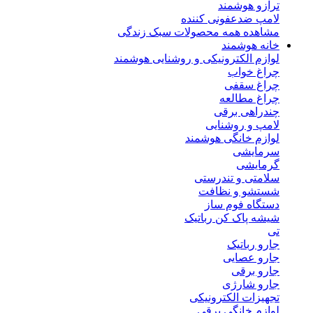
ترازو هوشمند
لامپ ضدعفونی کننده
مشاهده همه محصولات سبک زندگی
خانه هوشمند
لوازم الکترونیکی و روشنایی هوشمند
چراغ خواب
چراغ سقفی
چراغ مطالعه
چندراهی برقی
لامپ و روشنایی
لوازم خانگی هوشمند
سرمایشی
گرمایشی
سلامتی و تندرستی
شستشو و نظافت
دستگاه فوم ساز
شیشه پاک کن رباتیک
تی
جارو رباتیک
جارو عصایی
جارو برقی
جارو شارژی
تجهیزات الکترونیکی
لوازم خانگی برقی