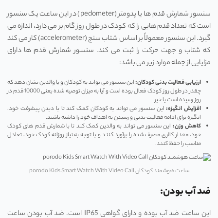
سنسور شمارش قدم ها یا پدومتر (pedometer) در این ساعت یک سنسور
است که تعداد قدم هایی را که کودک در طول روز گام بر می دارد، اندازه می
گیرد. این سنسور معمولاً بر اساس شتاب سنج (accelerometer) کار می کند
که شتاب و جهت حرکت را ثبت می کند. سنسور شمارش قدم ها دارای
مزایایی از جمله موارد زیر می باشد:
ارزیابی فعالیت بدنی کودکان:
این سنسور می تواند به کودکان و یا والدین نشان دهد که
چقدر در طول روز کودک فعال بوده است و آیا به میزان توصیه شده یعنی 10000 قدم در
روز رسیده است یا خیر.
افزایش انگیزه:
این سنسور می تواند به کودکان کمک کند تا با دیدن پیشرفت خود،
انگیزه برای ادامه فعالیت بدنی و رسیدن به اهداف خود را داشته باشند.
کاهش وزن:
این سنسور می تواند به والدین کمک کند تا با شمارش قدم های کودک
خود، مقدار کالری مصرف شده را برآورد کنند و با توجه به نیاز روزانه کودک خود، تعادل
مناسب را حفظ کنند.
ساعت هوشمند کودکان porodo Kids Smart Watch With Video Call
ضد آب بودن:
این ساعت ضد آب بوده و دارای گواهی IP65 است. ضد آب بودن ساعت