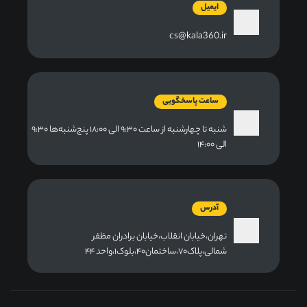
ایمیل
cs@kala360.ir
ساعت پاسخگویی
شنبه تا چهارشنبه از ساعت ۹:۳۰ الی ۱۸:۰۰ پنج‌شنبه‌ها ۹:۳۰
الی ۱۴:۰۰
آدرس
تهران،خیابان انقلاب،خیابان برادران مظفر
شمالی،پلاک۷۰،ساختمان۴۰،بلوک۱،واحد ۴۴