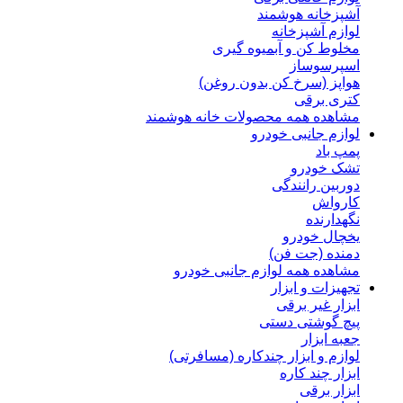
آشپزخانه هوشمند
لوازم آشپزخانه
مخلوط کن و آبمیوه گیری
اسپرسوساز
هواپز (سرخ کن بدون روغن)
کتری برقی
مشاهده همه محصولات خانه هوشمند
لوازم جانبی خودرو
پمپ باد
تشک خودرو
دوربین رانندگی
کارواش
نگهدارنده
یخچال خودرو
دمنده (جت فن)
مشاهده همه لوازم جانبی خودرو
تجهیزات و ابزار
ابزار غیر برقی
پیچ گوشتی دستی
جعبه ابزار
لوازم و ابزار چندکاره (مسافرتی)
ابزار چند کاره
ابزار برقی