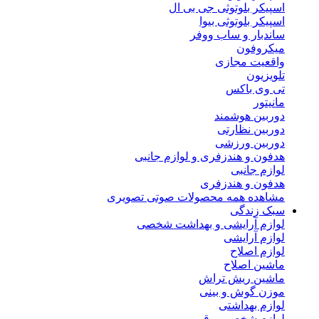
اسپیکر بلوتوثی جی بی ال
اسپیکر بلوتوثی بیوا
ساندبار و ساب ووفر
میکروفون
واقعیت مجازی
تلویزیون
تی وی باکس
مانیتور
دوربین هوشمند
دوربین نظارتی
دوربین ورزشی
هدفون و هندزفری و لوازم جانبی
لوازم جانبی
هدفون و هندزفری
مشاهده همه محصولات صوتی تصویری
سبک زندگی
لوازم آرایشی و بهداشت شخصی
لوازم آرایشی
لوازم اصلاح
ماشین اصلاح
ماشین ریش تراش
موزن گوش و بینی
لوازم بهداشتی
لوازم شخصی برقی