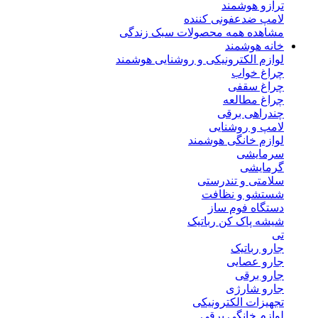
ترازو هوشمند
لامپ ضدعفونی کننده
مشاهده همه محصولات سبک زندگی
خانه هوشمند
لوازم الکترونیکی و روشنایی هوشمند
چراغ خواب
چراغ سقفی
چراغ مطالعه
چندراهی برقی
لامپ و روشنایی
لوازم خانگی هوشمند
سرمایشی
گرمایشی
سلامتی و تندرستی
شستشو و نظافت
دستگاه فوم ساز
شیشه پاک کن رباتیک
تی
جارو رباتیک
جارو عصایی
جارو برقی
جارو شارژی
تجهیزات الکترونیکی
لوازم خانگی برقی