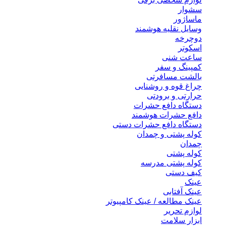
سشوار
ماساژور
وسایل نقلیه هوشمند
دوچرخه
اسکوتر
ساعت شنی
کمپینگ و سفر
بالشت مسافرتی
چراغ قوه و روشنایی
حرارتی و برودتی
دستگاه دافع حشرات
دافع حشرات هوشمند
دستگاه دافع حشرات دستی
کوله پشتی و چمدان
چمدان
کوله پشتی
کوله پشتی مدرسه
کیف دستی
عینک
عینک آفتابی
عینک مطالعه / عینک کامپیوتر
لوازم تحریر
ابزار سلامت