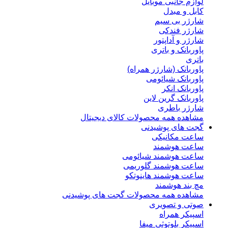
لوازم جانبی موبایل
کابل و مبدل
شارژر بی سیم
شارژر فندکی
شارژر و آداپتور
پاوربانک و باتری
باتری
پاوربانک (شارژر همراه)
پاوربانک شیائومی
پاوربانک انکر
پاوربانک گرین لاین
شارژر باطری
مشاهده همه محصولات کالای دیجیتال
گجت های پوشیدنی
ساعت مکانیکی
ساعت هوشمند
ساعت هوشمند شیائومی
ساعت هوشمند گلوریمی
ساعت هوشمند هاینوتکو
مچ بند هوشمند
مشاهده همه محصولات گجت های پوشیدنی
صوتی و تصویری
اسپیکر همراه
اسپیکر بلوتوثی میفا