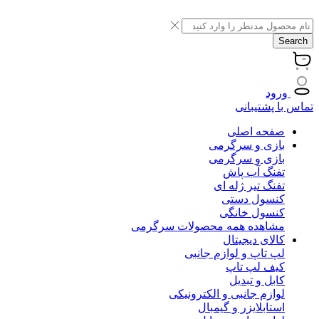
Search
ورود
تماس با پشتیبانی
صفحه اصلی
بازی و سرگرمی
بازی و سرگرمی
تفنگ آب پاش
تفنگ تیر ژله ای
کنسول دستی
کنسول خانگی
مشاهده همه محصولات سرگرمی
کالای دیجیتال
لپ تاپ و لوازم جانبی
کیف لپ تاپ
کابل و تبدیل
لوازم جانبی و الکترونیکی
استابلایزر و گیمبال