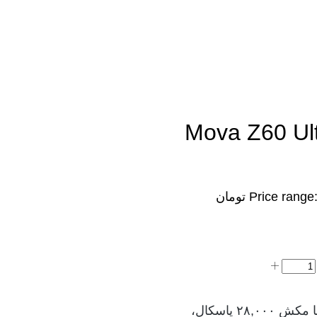
مدل Mova Z60 Ultra Roller
Price range: ۲۴۶,۵۰۰,۰۰۰ تومان
جارو رباتیک مووا Mova Z60 Ultra Roller Complete با مکش ۲۸,۰۰۰ پاسکال،