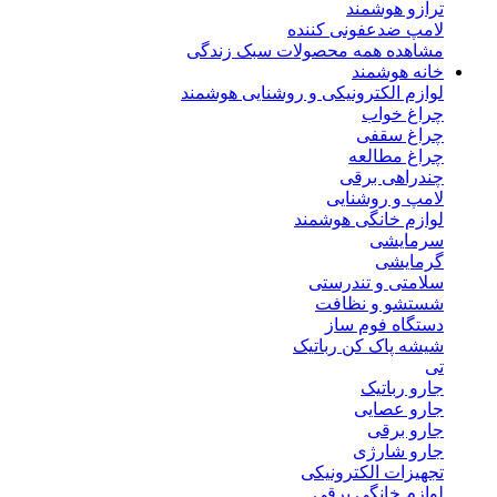
ترازو هوشمند
لامپ ضدعفونی کننده
مشاهده همه محصولات سبک زندگی
خانه هوشمند
لوازم الکترونیکی و روشنایی هوشمند
چراغ خواب
چراغ سقفی
چراغ مطالعه
چندراهی برقی
لامپ و روشنایی
لوازم خانگی هوشمند
سرمایشی
گرمایشی
سلامتی و تندرستی
شستشو و نظافت
دستگاه فوم ساز
شیشه پاک کن رباتیک
تی
جارو رباتیک
جارو عصایی
جارو برقی
جارو شارژی
تجهیزات الکترونیکی
لوازم خانگی برقی