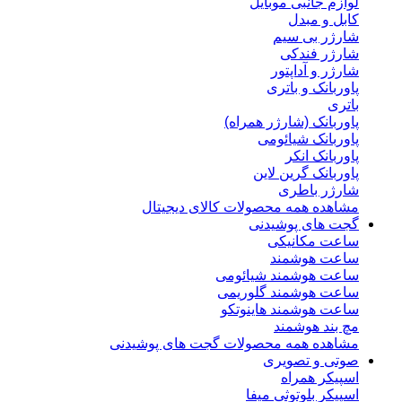
لوازم جانبی موبایل
کابل و مبدل
شارژر بی سیم
شارژر فندکی
شارژر و آداپتور
پاوربانک و باتری
باتری
پاوربانک (شارژر همراه)
پاوربانک شیائومی
پاوربانک انکر
پاوربانک گرین لاین
شارژر باطری
مشاهده همه محصولات کالای دیجیتال
گجت های پوشیدنی
ساعت مکانیکی
ساعت هوشمند
ساعت هوشمند شیائومی
ساعت هوشمند گلوریمی
ساعت هوشمند هاینوتکو
مچ بند هوشمند
مشاهده همه محصولات گجت های پوشیدنی
صوتی و تصویری
اسپیکر همراه
اسپیکر بلوتوثی میفا