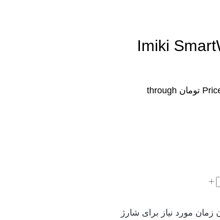
شیائومی Imiki SmartWatch
Price range: ۷,۲۸۰,۰۰۰ تومان through
 و میزان زمان مورد نیاز برای شارژ