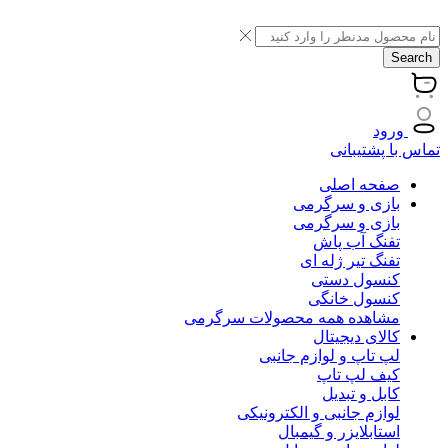
Search
ورود
تماس با پشتیبانی
صفحه اصلی
بازی و سرگرمی
بازی و سرگرمی
تفنگ آب پاش
تفنگ تیر ژله ای
کنسول دستی
کنسول خانگی
مشاهده همه محصولات سرگرمی
کالای دیجیتال
لپ تاپ و لوازم جانبی
کیف لپ تاپ
کابل و تبدیل
لوازم جانبی و الکترونیکی
استابلایزر و گیمبال