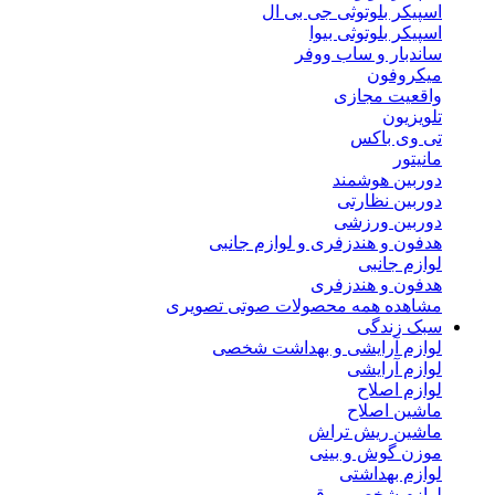
اسپیکر بلوتوثی جی بی ال
اسپیکر بلوتوثی بیوا
ساندبار و ساب ووفر
میکروفون
واقعیت مجازی
تلویزیون
تی وی باکس
مانیتور
دوربین هوشمند
دوربین نظارتی
دوربین ورزشی
هدفون و هندزفری و لوازم جانبی
لوازم جانبی
هدفون و هندزفری
مشاهده همه محصولات صوتی تصویری
سبک زندگی
لوازم آرایشی و بهداشت شخصی
لوازم آرایشی
لوازم اصلاح
ماشین اصلاح
ماشین ریش تراش
موزن گوش و بینی
لوازم بهداشتی
لوازم شخصی برقی