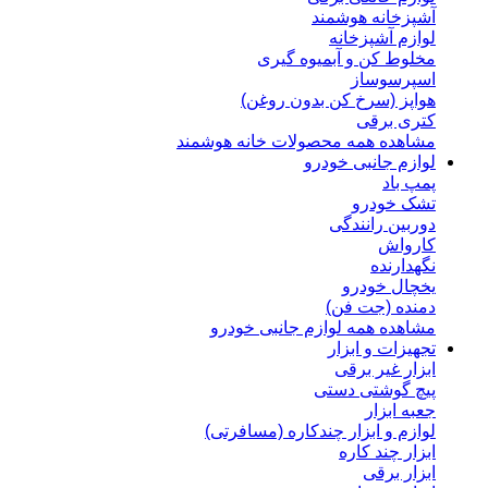
آشپزخانه هوشمند
لوازم آشپزخانه
مخلوط کن و آبمیوه گیری
اسپرسوساز
هواپز (سرخ کن بدون روغن)
کتری برقی
مشاهده همه محصولات خانه هوشمند
لوازم جانبی خودرو
پمپ باد
تشک خودرو
دوربین رانندگی
کارواش
نگهدارنده
یخچال خودرو
دمنده (جت فن)
مشاهده همه لوازم جانبی خودرو
تجهیزات و ابزار
ابزار غیر برقی
پیچ گوشتی دستی
جعبه ابزار
لوازم و ابزار چندکاره (مسافرتی)
ابزار چند کاره
ابزار برقی