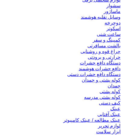
سشوار
ماساژور
وسایل نقلیه هوشمند
دوچرخه
اسکوتر
ساعت شنی
کمپینگ و سفر
بالشت مسافرتی
چراغ قوه و روشنایی
حرارتی و برودتی
دستگاه دافع حشرات
دافع حشرات هوشمند
دستگاه دافع حشرات دستی
کوله پشتی و چمدان
چمدان
کوله پشتی
کوله پشتی مدرسه
کیف دستی
عینک
عینک آفتابی
عینک مطالعه / عینک کامپیوتر
لوازم تحریر
ابزار سلامت