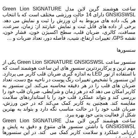
ساعت هوشمند گرین لاین مدل Green Lion SIGNATURE
GNSIGSWSL دارای 14 حالت ورزشی مختلف است که با انتخاب
هر یک، داده‌ های مربوط به آن ورزش را ثبت و نمایش می‌ دهد.
برخی از داده ‌های قابل ثبت و نمایش عبارتند از: زمان، سرعت،
مسافت، کالری، ضربان قلب، سطح اکسیژن خون، فشار خون،
نقشه GPS، تغییرات ارتفاع، شیب، فاصله دور، تعداد ضربات و …
سنسورها
سنسور ساعت Green Lion SIGNATURE GNSIGSWSL یکی از
مهم ‌ترین و پرکاربردترین سنسور های این ساعت هوشمند است که
با استفاده از نور LED به اندازه‌ گیری ضربان قلب کاربر می ‌پردازد.
این سنسور با تشخیص تغییرات رنگ پوست در ناحیه مچ دست، تعداد
ضربان ‌های قلب را در هر دقیقه محاسبه می‌کند. این سنسور به
کاربر امکان می‌ دهد که در هر زمان و شرایطی، ضربان قلب خود را
بررسی کند و بتواند عملکرد قلب خود را با استانداردهای سلامت
مقایسه کند. همچنین به کاربر کمک می‌کند که در حین ورزش،
ضربان قلب خود را در حالت مناسب نگه دارد و بتواند به بهترین
شکل از فعالیت بدنی خود بهره ببرد.
ساعت هوشمند گرین لاین مدل Green Lion SIGNATURE
GNSIGSWSL با داشتن سنسور های متنوع و دقیق به پایش و
ارزیابی عملکرد و سلامت کاربر کمک می‌ کند. در این سنسورها