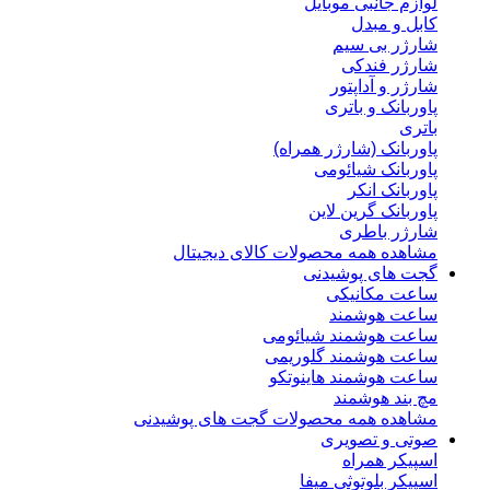
لوازم جانبی موبایل
کابل و مبدل
شارژر بی سیم
شارژر فندکی
شارژر و آداپتور
پاوربانک و باتری
باتری
پاوربانک (شارژر همراه)
پاوربانک شیائومی
پاوربانک انکر
پاوربانک گرین لاین
شارژر باطری
مشاهده همه محصولات کالای دیجیتال
گجت های پوشیدنی
ساعت مکانیکی
ساعت هوشمند
ساعت هوشمند شیائومی
ساعت هوشمند گلوریمی
ساعت هوشمند هاینوتکو
مچ بند هوشمند
مشاهده همه محصولات گجت های پوشیدنی
صوتی و تصویری
اسپیکر همراه
اسپیکر بلوتوثی میفا