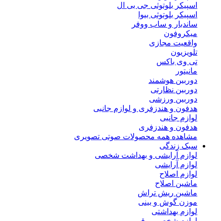
اسپیکر بلوتوثی جی بی ال
اسپیکر بلوتوثی بیوا
ساندبار و ساب ووفر
میکروفون
واقعیت مجازی
تلویزیون
تی وی باکس
مانیتور
دوربین هوشمند
دوربین نظارتی
دوربین ورزشی
هدفون و هندزفری و لوازم جانبی
لوازم جانبی
هدفون و هندزفری
مشاهده همه محصولات صوتی تصویری
سبک زندگی
لوازم آرایشی و بهداشت شخصی
لوازم آرایشی
لوازم اصلاح
ماشین اصلاح
ماشین ریش تراش
موزن گوش و بینی
لوازم بهداشتی
لوازم شخصی برقی