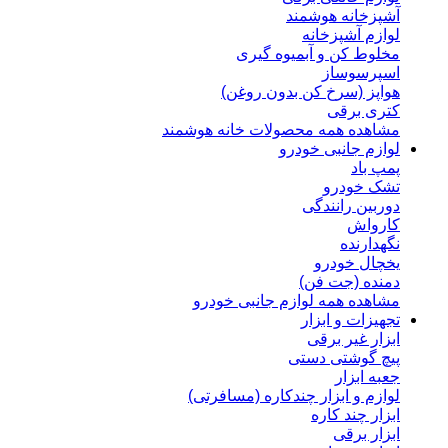
آشپزخانه هوشمند
لوازم آشپزخانه
مخلوط کن و آبمیوه گیری
اسپرسوساز
هواپز (سرخ کن بدون روغن)
کتری برقی
مشاهده همه محصولات خانه هوشمند
لوازم جانبی خودرو
پمپ باد
تشک خودرو
دوربین رانندگی
کارواش
نگهدارنده
یخچال خودرو
دمنده (جت فن)
مشاهده همه لوازم جانبی خودرو
تجهیزات و ابزار
ابزار غیر برقی
پیچ گوشتی دستی
جعبه ابزار
لوازم و ابزار چندکاره (مسافرتی)
ابزار چند کاره
ابزار برقی