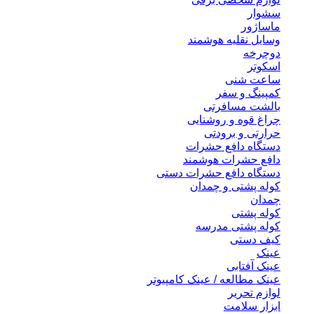
سشوار
ماساژور
وسایل نقلیه هوشمند
دوچرخه
اسکوتر
ساعت شنی
کمپینگ و سفر
بالشت مسافرتی
چراغ قوه و روشنایی
حرارتی و برودتی
دستگاه دافع حشرات
دافع حشرات هوشمند
دستگاه دافع حشرات دستی
کوله پشتی و چمدان
چمدان
کوله پشتی
کوله پشتی مدرسه
کیف دستی
عینک
عینک آفتابی
عینک مطالعه / عینک کامپیوتر
لوازم تحریر
ابزار سلامت