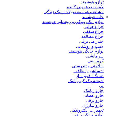
ترازو هوشمند
لامپ ضدعفونی کننده
مشاهده همه محصولات سبک زندگی
خانه هوشمند
لوازم الکترونیکی و روشنایی هوشمند
چراغ خواب
چراغ سقفی
چراغ مطالعه
چندراهی برقی
لامپ و روشنایی
لوازم خانگی هوشمند
سرمایشی
گرمایشی
سلامتی و تندرستی
شستشو و نظافت
دستگاه فوم ساز
شیشه پاک کن رباتیک
تی
جارو رباتیک
جارو عصایی
جارو برقی
جارو شارژی
تجهیزات الکترونیکی
لوازم خانگی برقی