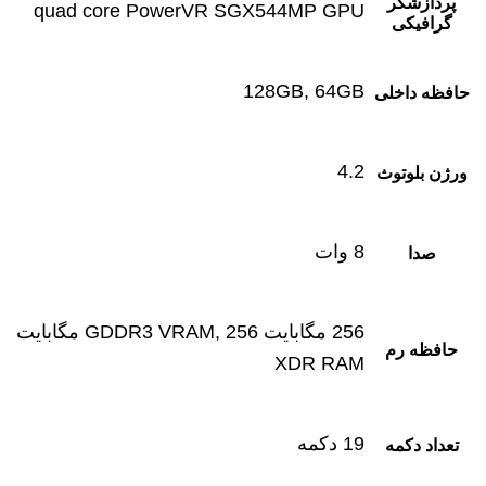
پردازشگر
quad core PowerVR SGX544MP GPU
گرافیکی
128GB, 64GB
حافظه داخلی
4.2
ورژن بلوتوث
8 وات
صدا
256 مگابایت GDDR3 VRAM, 256 مگابایت
حافظه رم
XDR RAM
19 دکمه
تعداد دکمه