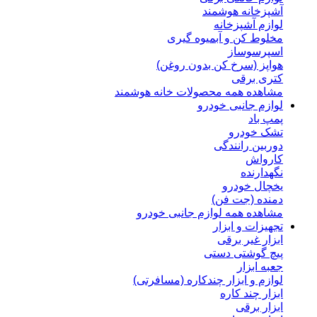
آشپزخانه هوشمند
لوازم آشپزخانه
مخلوط کن و آبمیوه گیری
اسپرسوساز
هواپز (سرخ کن بدون روغن)
کتری برقی
مشاهده همه محصولات خانه هوشمند
لوازم جانبی خودرو
پمپ باد
تشک خودرو
دوربین رانندگی
کارواش
نگهدارنده
یخچال خودرو
دمنده (جت فن)
مشاهده همه لوازم جانبی خودرو
تجهیزات و ابزار
ابزار غیر برقی
پیچ گوشتی دستی
جعبه ابزار
لوازم و ابزار چندکاره (مسافرتی)
ابزار چند کاره
ابزار برقی