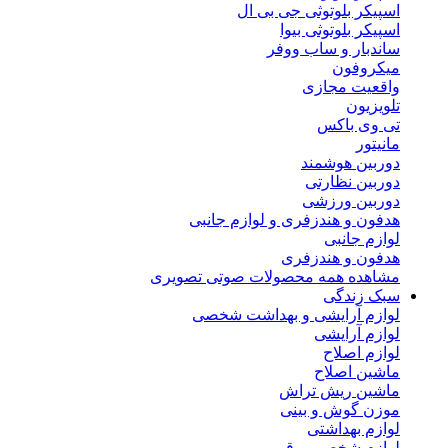
اسپیکر بلوتوثی جی بی ال
اسپیکر بلوتوثی بیوا
ساندبار و ساب ووفر
میکروفون
واقعیت مجازی
تلویزیون
تی وی باکس
مانیتور
دوربین هوشمند
دوربین نظارتی
دوربین ورزشی
هدفون و هندزفری و لوازم جانبی
لوازم جانبی
هدفون و هندزفری
مشاهده همه محصولات صوتی تصویری
سبک زندگی
لوازم آرایشی و بهداشت شخصی
لوازم آرایشی
لوازم اصلاح
ماشین اصلاح
ماشین ریش تراش
موزن گوش و بینی
لوازم بهداشتی
لوازم شخصی برقی