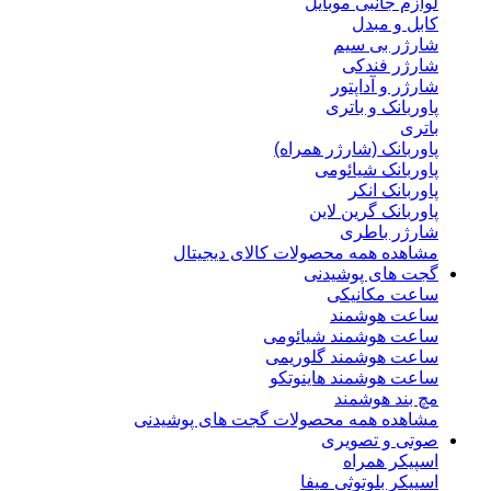
لوازم جانبی موبایل
کابل و مبدل
شارژر بی سیم
شارژر فندکی
شارژر و آداپتور
پاوربانک و باتری
باتری
پاوربانک (شارژر همراه)
پاوربانک شیائومی
پاوربانک انکر
پاوربانک گرین لاین
شارژر باطری
مشاهده همه محصولات کالای دیجیتال
گجت های پوشیدنی
ساعت مکانیکی
ساعت هوشمند
ساعت هوشمند شیائومی
ساعت هوشمند گلوریمی
ساعت هوشمند هاینوتکو
مچ بند هوشمند
مشاهده همه محصولات گجت های پوشیدنی
صوتی و تصویری
اسپیکر همراه
اسپیکر بلوتوثی میفا