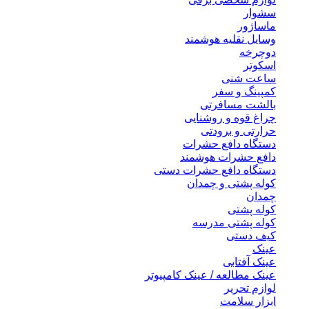
سشوار
ماساژور
وسایل نقلیه هوشمند
دوچرخه
اسکوتر
ساعت شنی
کمپینگ و سفر
بالشت مسافرتی
چراغ قوه و روشنایی
حرارتی و برودتی
دستگاه دافع حشرات
دافع حشرات هوشمند
دستگاه دافع حشرات دستی
کوله پشتی و چمدان
چمدان
کوله پشتی
کوله پشتی مدرسه
کیف دستی
عینک
عینک آفتابی
عینک مطالعه / عینک کامپیوتر
لوازم تحریر
ابزار سلامت