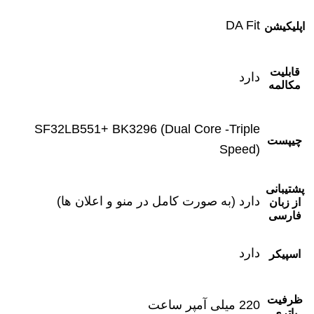
DA Fit
اپلیکیشن
قابلیت
دارد
مکالمه
SF32LB551+ BK3296 (Dual Core -Triple
چیپست
Speed)
پشتیبانی
دارد (به صورت کامل در منو و اعلان ها)
از زبان
فارسی
دارد
اسپیکر
ظرفیت
220 میلی آمپر ساعت
باتری