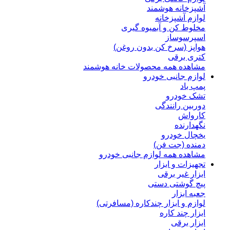
آشپزخانه هوشمند
لوازم آشپزخانه
مخلوط کن و آبمیوه گیری
اسپرسوساز
هواپز (سرخ کن بدون روغن)
کتری برقی
مشاهده همه محصولات خانه هوشمند
لوازم جانبی خودرو
پمپ باد
تشک خودرو
دوربین رانندگی
کارواش
نگهدارنده
یخچال خودرو
دمنده (جت فن)
مشاهده همه لوازم جانبی خودرو
تجهیزات و ابزار
ابزار غیر برقی
پیچ گوشتی دستی
جعبه ابزار
لوازم و ابزار چندکاره (مسافرتی)
ابزار چند کاره
ابزار برقی