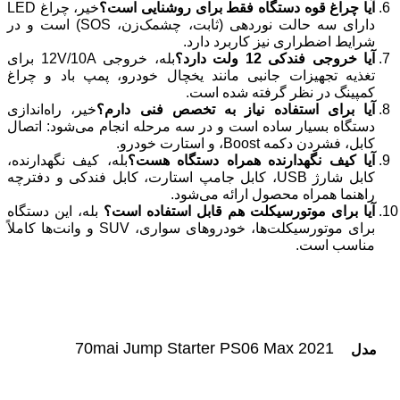
آیا چراغ قوه دستگاه فقط برای روشنایی است؟
خیر، چراغ LED
دارای سه حالت نوردهی (ثابت، چشمک‌زن، SOS) است و در
شرایط اضطراری نیز کاربرد دارد.
آیا خروجی فندکی 12 ولت دارد؟
بله، خروجی 12V/10A برای
تغذیه تجهیزات جانبی مانند یخچال خودرو، پمپ باد و چراغ
کمپینگ در نظر گرفته شده است.
آیا برای استفاده نیاز به تخصص فنی دارم؟
خیر، راه‌اندازی
دستگاه بسیار ساده است و در سه مرحله انجام می‌شود: اتصال
کابل، فشردن دکمه Boost، و استارت خودرو.
آیا کیف نگهدارنده همراه دستگاه هست؟
بله، کیف نگهدارنده،
کابل شارژ USB، کابل جامپ استارت، کابل فندکی و دفترچه
راهنما همراه محصول ارائه می‌شود.
آیا برای موتورسیکلت هم قابل استفاده است؟
بله، این دستگاه
برای موتورسیکلت‌ها، خودروهای سواری، SUV و وانت‌ها کاملاً
مناسب است.
70mai Jump Starter PS06 Max 2021
مدل