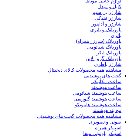
لوازم جانبی موبایل
کابل و مبدل
شارژر بی سیم
شارژر فندکی
شارژر و آداپتور
پاوربانک و باتری
باتری
پاوربانک (شارژر همراه)
پاوربانک شیائومی
پاوربانک انکر
پاوربانک گرین لاین
شارژر باطری
مشاهده همه محصولات کالای دیجیتال
گجت های پوشیدنی
ساعت مکانیکی
ساعت هوشمند
ساعت هوشمند شیائومی
ساعت هوشمند گلوریمی
ساعت هوشمند هاینوتکو
مچ بند هوشمند
مشاهده همه محصولات گجت های پوشیدنی
صوتی و تصویری
اسپیکر همراه
اسپیکر بلوتوثی میفا