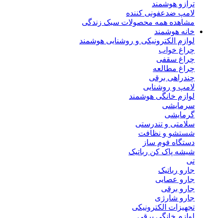
ترازو هوشمند
لامپ ضدعفونی کننده
مشاهده همه محصولات سبک زندگی
خانه هوشمند
لوازم الکترونیکی و روشنایی هوشمند
چراغ خواب
چراغ سقفی
چراغ مطالعه
چندراهی برقی
لامپ و روشنایی
لوازم خانگی هوشمند
سرمایشی
گرمایشی
سلامتی و تندرستی
شستشو و نظافت
دستگاه فوم ساز
شیشه پاک کن رباتیک
تی
جارو رباتیک
جارو عصایی
جارو برقی
جارو شارژی
تجهیزات الکترونیکی
لوازم خانگی برقی