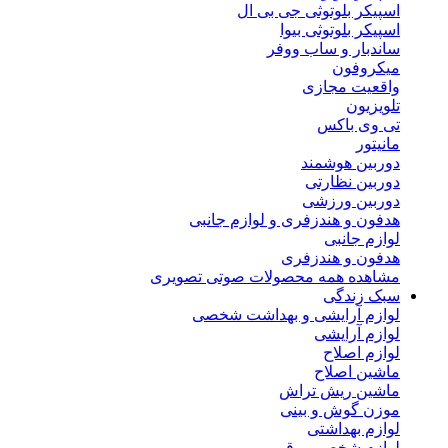
اسپیکر بلوتوثی جی بی ال
اسپیکر بلوتوثی بیوا
ساندبار و ساب ووفر
میکروفون
واقعیت مجازی
تلویزیون
تی وی باکس
مانیتور
دوربین هوشمند
دوربین نظارتی
دوربین ورزشی
هدفون و هندزفری و لوازم جانبی
لوازم جانبی
هدفون و هندزفری
مشاهده همه محصولات صوتی تصویری
سبک زندگی
لوازم آرایشی و بهداشت شخصی
لوازم آرایشی
لوازم اصلاح
ماشین اصلاح
ماشین ریش تراش
موزن گوش و بینی
لوازم بهداشتی
لوازم شخصی برقی