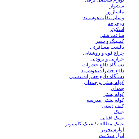
سشوار
ماساژور
وسایل نقلیه هوشمند
دوچرخه
اسکوتر
ساعت شنی
کمپینگ و سفر
بالشت مسافرتی
چراغ قوه و روشنایی
حرارتی و برودتی
دستگاه دافع حشرات
دافع حشرات هوشمند
دستگاه دافع حشرات دستی
کوله پشتی و چمدان
چمدان
کوله پشتی
کوله پشتی مدرسه
کیف دستی
عینک
عینک آفتابی
عینک مطالعه / عینک کامپیوتر
لوازم تحریر
ابزار سلامت