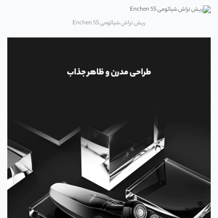
ریش تراش شیائومی Enchen 5S