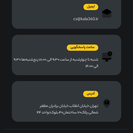
ایمیل
cs@kala360.ir
ساعت پاسخگویی
شنبه تا چهارشنبه از ساعت ۹:۳۰ الی ۱۸:۰۰ پنج‌شنبه‌ها ۹:۳۰
الی ۱۴:۰۰
آدرس
تهران،خیابان انقلاب،خیابان برادران مظفر
شمالی،پلاک۷۰،ساختمان۴۰،بلوک۱،واحد ۴۴