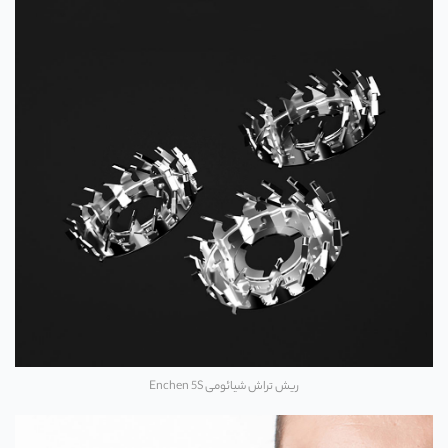
ریش تراش شیائومی Enchen 5S