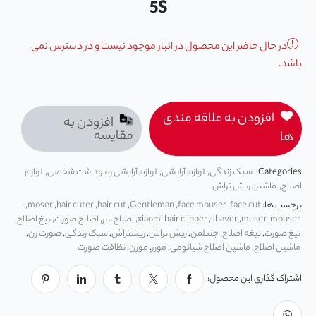
5S
در حال حاضر این محصول در انبار موجود نیست و در دسترس نمی
باشد.
افزودن به علاقه مندی
افزودن به
مقایسه
ها
Categories:
سبک زندگی
,
لوازم آرایشی
,
لوازم آرایشی و بهداشت شخصی
,
لوازم
اصلاح
,
ماشین ریش تراش
برچسب ها:
face cut
,
face mouser
,
Gentleman
,
hair cut
,
hair cuter
,
moser
,
mouser
,
muser
,
shaver
,
xiaomi hair clipper
,
اصلاح سر
,
اصلاح صورت
,
تیغ اصلاح
,
تیغ صورت
,
تیغه اصلاح
,
جنتلمن
,
ریش تراش
,
ریشتراش
,
سبک زندگی
,
صورت زن
,
ماشین اصلاح
,
ماشین اصلاح شیائومی
,
موزر
,
موزن
,
نظافت صورت
اشتراک گذاری این محصول: