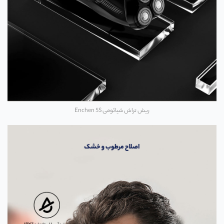
ریش تراش شیائومی Enchen 5S