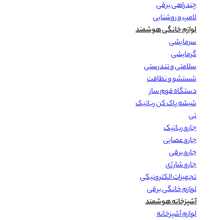
چندراهی برقی
لامپ و روشنایی
لوازم خانگی هوشمند
سرمایشی
گرمایشی
سلامتی و تندرستی
شستشو و نظافت
دستگاه فوم ساز
شیشه پاک کن رباتیک
تی
جارو رباتیک
جارو عصایی
جارو برقی
جارو شارژی
تجهیزات الکترونیکی
لوازم خانگی برقی
آشپزخانه هوشمند
لوازم آشپزخانه