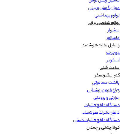
ماشین ریش تراش
موزن گوش و بینی
لوازم بهداشتی
لوازم شخصی برقی
سشوار
ماساژور
وسایل نقلیه هوشمند
دوچرخه
اسکوتر
ساعت شنی
کمپینگ و سفر
بالشت مسافرتی
چراغ قوه و روشنایی
حرارتی و برودتی
دستگاه دافع حشرات
دافع حشرات هوشمند
دستگاه دافع حشرات دستی
کوله پشتی و چمدان