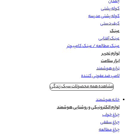
چمدان
کوله پشتی
کوله پشتی مدرسه
کیف دستی
عینک
عینک آفتابی
عینک مطالعه / عینک کامپیوتر
لوازم تحریر
ابزار سلامت
ترازو هوشمند
لامپ ضدعفونی کننده
مشاهده همه محصولات سبک زندگی
خانه هوشمند
لوازم الکترونیکی و روشنایی هوشمند
چراغ خواب
چراغ سقفی
چراغ مطالعه