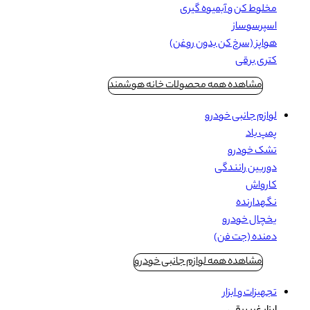
مخلوط کن و آبمیوه گیری
اسپرسوساز
هواپز (سرخ کن بدون روغن)
کتری برقی
مشاهده همه محصولات خانه هوشمند
لوازم جانبی خودرو
پمپ باد
تشک خودرو
دوربین رانندگی
کارواش
نگهدارنده
یخچال خودرو
دمنده (جت فن)
مشاهده همه لوازم جانبی خودرو
تجهیزات و ابزار