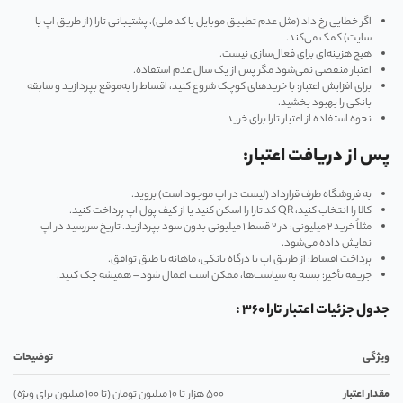
اگر خطایی رخ داد (مثل عدم تطبیق موبایل با کد ملی)، پشتیبانی تارا (از طریق اپ یا
سایت) کمک می‌کند.
هیچ هزینه‌ای برای فعال‌سازی نیست.
اعتبار منقضی نمی‌شود مگر پس از یک سال عدم استفاده.
برای افزایش اعتبار: با خریدهای کوچک شروع کنید، اقساط را به‌موقع بپردازید و سابقه
بانکی را بهبود بخشید.
نحوه استفاده از اعتبار تارا برای خرید
پس از دریافت اعتبار:
به فروشگاه طرف قرارداد (لیست در اپ موجود است) بروید.
کالا را انتخاب کنید، QR کد تارا را اسکن کنید یا از کیف پول اپ پرداخت کنید.
مثلاً خرید ۲ میلیونی: در ۲ قسط ۱ میلیونی بدون سود بپردازید. تاریخ سررسید در اپ
نمایش داده می‌شود.
پرداخت اقساط: از طریق اپ یا درگاه بانکی، ماهانه یا طبق توافق.
جریمه تأخیر: بسته به سیاست‌ها، ممکن است اعمال شود – همیشه چک کنید.
جدول جزئیات اعتبار تارا ۳۶۰ :
ویژگی
توضیحات
مقدار اعتبار
۵۰۰ هزار تا ۱۰ میلیون تومان (تا ۱۰۰ میلیون برای ویژه)