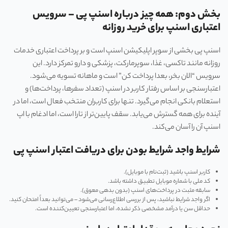
بخش دوم: همه چیز درباره اسنپ پی – سرویس
اعتباری اسنپ برای خرید روزانه
اسنپ پی بخشی از سوپر اپلیکیشن اسنپ است و بر پرداخت اعتباری خدمات
روزانه مانند تاکسی، غذا، سوپرمارکت، پزشکی و دارو تمرکز دارد. این
سرویس “الان بخر، بعدا پرداخت کن” است و ماهانه تسویه می‌شود.
اعتبارسنجی بر اساس رفتار کاربر در اسنپ (تعداد سفرها، پرداخت‌ها) و
استعلام بانکی انجام می‌گیرد. تنها برای کاربران منتخب فعال است، اما در
آینده برای همه گسترش می‌یابد. سقف پایین‌تر از تارا است، اما ادغام با اپ
اسنپ آن را آسان می‌کند.
شرایط واجد شرایط بودن برای دریافت اعتبار اسنپ پی
کاربر اسنپ باشید (ثبت‌نام با موبایل).
کد ملی با شماره موبایل تطبیق داشته باشد.
سابقه مثبت در پرداخت‌های اسنپ (بدون بدهی معوق).
اگر واجد شرایط نباشید، پس از بررسی اطلاع‌رسانی می‌شود – می‌توانید بعداً امتحان کنید.
حداقل سن یا درآمد مشخصی ذکر نشده، اما اعتبارسنجی تعیین‌کننده است.