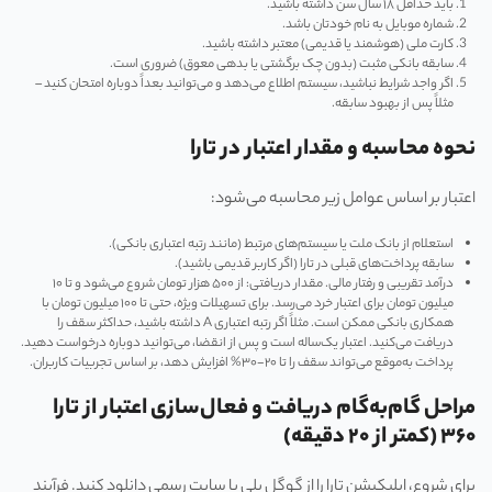
باید حداقل ۱۸ سال سن داشته باشید.
شماره موبایل به نام خودتان باشد.
کارت ملی (هوشمند یا قدیمی) معتبر داشته باشید.
سابقه بانکی مثبت (بدون چک برگشتی یا بدهی معوق) ضروری است.
اگر واجد شرایط نباشید، سیستم اطلاع می‌دهد و می‌توانید بعداً دوباره امتحان کنید –
مثلاً پس از بهبود سابقه.
نحوه محاسبه و مقدار اعتبار در تارا
اعتبار بر اساس عوامل زیر محاسبه می‌شود:
استعلام از بانک ملت یا سیستم‌های مرتبط (مانند رتبه اعتباری بانکی).
سابقه پرداخت‌های قبلی در تارا (اگر کاربر قدیمی باشید).
درآمد تقریبی و رفتار مالی. مقدار دریافتی: از ۵۰۰ هزار تومان شروع می‌شود و تا ۱۰
میلیون تومان برای اعتبار خرد می‌رسد. برای تسهیلات ویژه، حتی تا ۱۰۰ میلیون تومان با
همکاری بانکی ممکن است. مثلاً اگر رتبه اعتباری A داشته باشید، حداکثر سقف را
دریافت می‌کنید. اعتبار یک‌ساله است و پس از انقضا، می‌توانید دوباره درخواست دهید.
پرداخت به‌موقع می‌تواند سقف را تا ۲۰-۳۰% افزایش دهد، بر اساس تجربیات کاربران.
مراحل گام‌به‌گام دریافت و فعال‌سازی اعتبار از تارا
۳۶۰ (کمتر از ۲۰ دقیقه)
برای شروع، اپلیکیشن تارا را از گوگل پلی یا سایت رسمی دانلود کنید. فرآیند