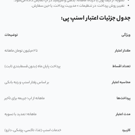
تسویه: از کیف پول یا درگاه، ماهانه. بدهی و سررسید در اپ نمایش داده می‌شود.
تغییر روش پرداخت: در تنظیمات > مدیریت پرداخت، یا حین سفارش.
جدول جزئیات اعتبار اسنپ پی:
ویژگی
توضیحات
مقدار اعتبار
تا ۲ میلیون تومان ماهانه
تعداد اقساط
پرداخت پایان ماه (بدون قسط‌بندی ثابت)
محاسبه اعتبار
بر اساس رفتار اسنپ و رتبه بانکی
پرداخت‌ها
ماهانه از اپ؛ جریمه برای تأخیر
مدت اعتبار
ماهانه؛ تمدید با تسویه
کاربرد
خدمات اسنپ (غذا، تاکسی، پزشکی، دارو)