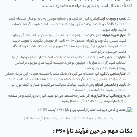
کاملاً دیجیتال است و نیازی به مراجعه حضوری نیست.
نصب و ورود به اپلیکیشن:
اپ را باز کنید و با شماره موبایل به نام خودتان ثبت‌نام کنید.
کد تأیید SMS دریافت می‌کنید – آن را وارد کنید تا حساب ایجاد شود. اگر قبلاً حساب
دارید، وارد شوید.
احراز هویت اولیه:
اصل کارت ملی (هوشمند یا قدیمی) را اسکن یا اطلاعات آن را وارد
کنید. سپس، یک ویدیو کوتاه (معمولاً ۱۰-۲۰ ثانیه) از خودتان بگیرید تا هویت تأیید
شود. این مرحله برای جلوگیری از سوءاستفاده ضروری است و اطلاعات محرمانه نگه
داشته می‌شود.درخواست
اعتبار:
در بخش “تسهیلات خرید کالا و خدمات” یا “دریافت اعتبار”، مبلغ درخواستی را
انتخاب کنید (از ۵۰۰ هزار تا ۱۰ میلیون تومان). سیستم گزینه‌های موجود بر اساس
پروفایل شما را نشان می‌دهد.
اعتبارسنجی بانکی:
اپ استعلام می‌گیرد (از بانک ملت یا سیستم صیاد). این مرحله ممکن
است ۱-۵ دقیقه طول بکشد. اگر چک ثبت‌شده در صیاد داشته باشید، باید تأیید شود.
تأیید و تخصیص اعتبار:
پس از تأیید، پیامک دریافت می‌کنید و اعتبار به کیف پول اپ
اضافه می‌شود. حالا آماده خرید هستید.
به‌روزرسانی اپ (اختیاری):
اگر اعتبار سه‌قسطه می‌خواهید، اپ را به‌روز کنید و در صفحه
ویژه شماره موبایل وارد کنید تا گزینه فعال شود.
راهنمای کامل دریافت اعتبار از اسنپ پی و تارا ۳۶۰ (آپدیت 1404)
نکات مهم در حین فرآیند تارا ۳۶۰ :