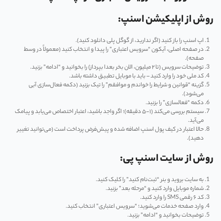
روش از اپلیکیشن اسنپ:
اپ اسنپ را باز کنید (اگر ندارید، از گوگل پلی دانلود کنید).
در صفحه اصلی، آیکون “سرویس اعتباری” را پیدا و انتخاب کنید (معمولاً در وسط
صفحه).
توضیحات سرویس (تا ۲ میلیون، الان بخر بعدا بپرداز) را بخوانید و “ادامه” بزنید.
کد ملی خود را وارد کنید – باید با موبایل تطبیق داشته باشد.
گزینه “قوانین و شرایط را خواندم و موافقم” را تیک بزنید (دکمه فعال‌سازی آبی
می‌شود).
دکمه “فعالسازی” را بزنید.
سیستم بررسی می‌کند (۱-۵ دقیقه)؛ اگر واجد باشید، اعتبار اختصاص می‌یابد و پیامک
می‌آید.
حالا اعتبار در کیف پول اسنپ اضافه شده و پیش‌فرض پرداخت است (می‌توانید تغییر
دهید).
روش از سایت اسنپ پی:
به سایت بروید و بنر “ثبت‌نام کنید” را کلیک کنید.
شماره موبایل وارد کنید و “مرحله بعد” بزنید.
کد ۶ رقمی SMS را وارد کنید.
وارد صفحه خدمات می‌شوید؛ “سرویس اعتباری” انتخاب کنید.
توضیحات بخوانید و “ادامه” بزنید.