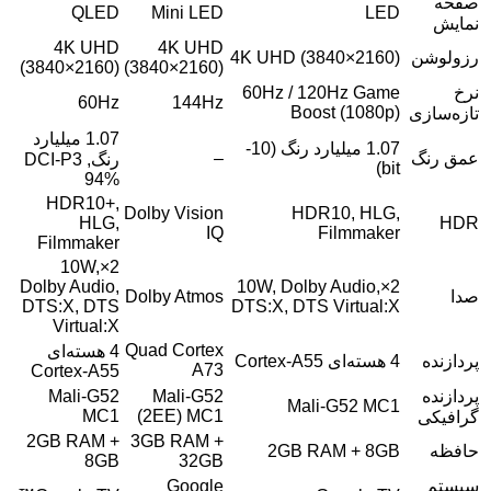
صفحه
QLED
Mini LED
LED
نمایش
4K UHD
4K UHD
رزولوشن
4K UHD (3840×2160)
(3840×2160)
(3840×2160)
نرخ
60Hz / 120Hz Game
60Hz
144Hz
Boost (1080p)
تازه‌سازی
1.07 میلیارد
1.07 میلیارد رنگ (10-
عمق رنگ
–
رنگ, DCI-P3
bit)
94%
HDR10+,
Dolby Vision
HDR10, HLG,
HLG,
HDR
IQ
Filmmaker
Filmmaker
2×10W,
Dolby Audio,
2×10W, Dolby Audio,
صدا
Dolby Atmos
DTS:X, DTS
DTS:X, DTS Virtual:X
Virtual:X
Quad Cortex
4 هسته‌ای
پردازنده
4 هسته‌ای Cortex-A55
A73
Cortex-A55
پردازنده
Mali-G52
Mali-G52
Mali-G52 MC1
MC1
(2EE) MC1
گرافیکی
2GB RAM +
3GB RAM +
حافظه
2GB RAM + 8GB
8GB
32GB
سیستم
Google