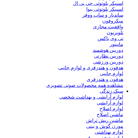
اسپیکر بلوتوثی جی بی ال
اسپیکر بلوتوثی بیوا
ساندبار و ساب ووفر
میکروفون
واقعیت مجازی
تلویزیون
تی وی باکس
مانیتور
دوربین هوشمند
دوربین نظارتی
دوربین ورزشی
هدفون و هندزفری و لوازم جانبی
لوازم جانبی
هدفون و هندزفری
مشاهده همه محصولات صوتی تصویری
سبک زندگی
لوازم آرایشی و بهداشت شخصی
لوازم آرایشی
لوازم اصلاح
ماشین اصلاح
ماشین ریش تراش
موزن گوش و بینی
لوازم بهداشتی
لوازم شخصی برقی