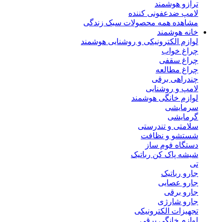
ترازو هوشمند
لامپ ضدعفونی کننده
مشاهده همه محصولات سبک زندگی
خانه هوشمند
لوازم الکترونیکی و روشنایی هوشمند
چراغ خواب
چراغ سقفی
چراغ مطالعه
چندراهی برقی
لامپ و روشنایی
لوازم خانگی هوشمند
سرمایشی
گرمایشی
سلامتی و تندرستی
شستشو و نظافت
دستگاه فوم ساز
شیشه پاک کن رباتیک
تی
جارو رباتیک
جارو عصایی
جارو برقی
جارو شارژی
تجهیزات الکترونیکی
لوازم خانگی برقی