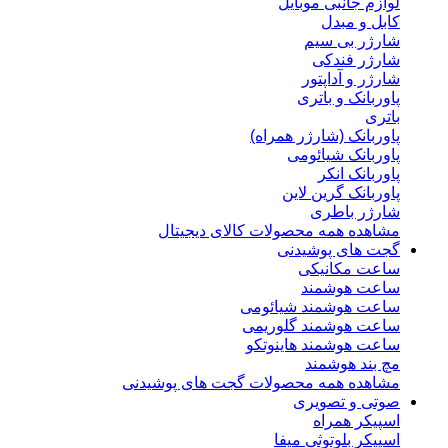
لوازم جانبی موبایل
کابل و مبدل
شارژر بی سیم
شارژر فندکی
شارژر و آداپتور
پاوربانک و باتری
باتری
پاوربانک (شارژر همراه)
پاوربانک شیائومی
پاوربانک انکر
پاوربانک گرین لاین
شارژر باطری
مشاهده همه محصولات کالای دیجیتال
گجت های پوشیدنی
ساعت مکانیکی
ساعت هوشمند
ساعت هوشمند شیائومی
ساعت هوشمند گلوریمی
ساعت هوشمند هاینوتکو
مچ بند هوشمند
مشاهده همه محصولات گجت های پوشیدنی
صوتی و تصویری
اسپیکر همراه
اسپیکر بلوتوثی میفا