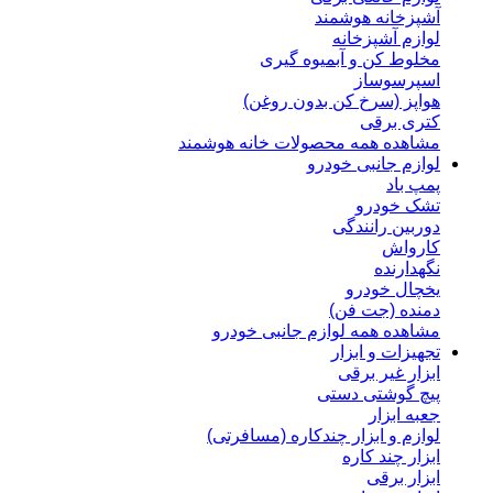
آشپزخانه هوشمند
لوازم آشپزخانه
مخلوط کن و آبمیوه گیری
اسپرسوساز
هواپز (سرخ کن بدون روغن)
کتری برقی
مشاهده همه محصولات خانه هوشمند
لوازم جانبی خودرو
پمپ باد
تشک خودرو
دوربین رانندگی
کارواش
نگهدارنده
یخچال خودرو
دمنده (جت فن)
مشاهده همه لوازم جانبی خودرو
تجهیزات و ابزار
ابزار غیر برقی
پیچ گوشتی دستی
جعبه ابزار
لوازم و ابزار چندکاره (مسافرتی)
ابزار چند کاره
ابزار برقی