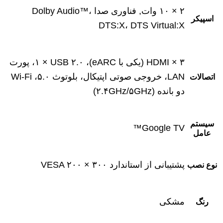
۲ × ۱۰ وات, فناوری صدا Dolby Audio™،
اسپیکر
DTS:X، DTS Virtual:X
۳ × HDMI (یکی با eARC)، ۱ × USB ۲.۰، پورت
LAN، خروجی صوتی اپتیکال، بلوتوث ۵.۰، Wi-Fi
اتصالات
دو بانده (۲.۴GHz/۵GHz)
سیستم
Google TV™
عامل
پشتیبانی از استاندارد VESA ۲۰۰ × ۳۰۰
نوع نصب
مشکی
رنگ