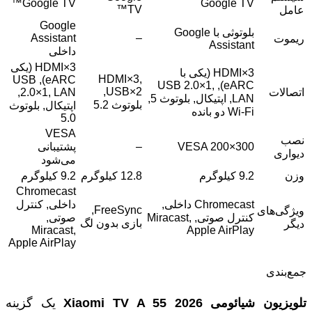
Google TV™
Google TV
TV™
عامل
Google
بلوتوثی با Google
Assistant
–
ریموت
Assistant
داخلی
HDMI×3 (یکی
HDMI×3 (یکی با
HDMI×3,
eARC), USB
eARC), USB 2.0×1,
USB×2,
اتصالات
2.0×1, LAN,
LAN, اپتیکال, بلوتوث 5,
بلوتوث 5.2
اپتیکال, بلوتوث
Wi-Fi دو بانده
5.0
VESA
نصب
VESA 200×300
–
پشتیبانی
دیواری
می‌شود
وزن
9.2 کیلوگرم
12.8 کیلوگرم
9.2 کیلوگرم
Chromecast
Chromecast داخلی,
داخلی, کنترل
FreeSync,
ویژگی‌های
کنترل صوتی, Miracast,
صوتی,
بازی بدون لگ
دیگر
Miracast,
Apple AirPlay
Apple AirPlay
جمع‌بندی
تلویزیون شیائومی
Xiaomi TV A 55 2026
یک گزینه