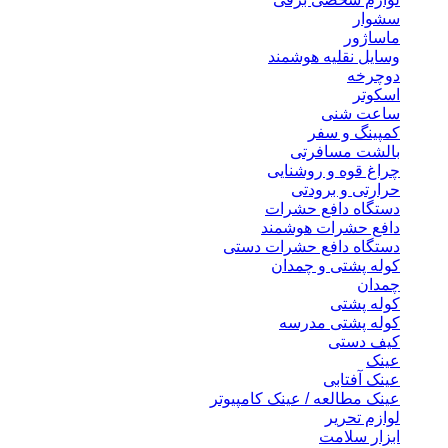
سشوار
ماساژور
وسایل نقلیه هوشمند
دوچرخه
اسکوتر
ساعت شنی
کمپینگ و سفر
بالشت مسافرتی
چراغ قوه و روشنایی
حرارتی و برودتی
دستگاه دافع حشرات
دافع حشرات هوشمند
دستگاه دافع حشرات دستی
کوله پشتی و چمدان
چمدان
کوله پشتی
کوله پشتی مدرسه
کیف دستی
عینک
عینک آفتابی
عینک مطالعه / عینک کامپیوتر
لوازم تحریر
ابزار سلامت